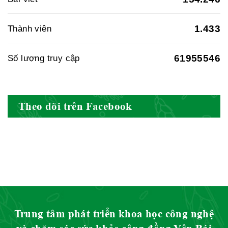
Nam
1.433
Thành viên
61955546
Số lượng truy cập
Hội Đông Y Việt Nam
Theo dõi trên Facebook
Hội Đông Y Tỉnh Yên Bái
Hội Đông Y Tỉnh Hòa Bình
Trung tâm phát triển khoa học công nghệ