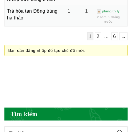
Trà hòa tan Đông trùng
1
1
phung thị ly
hạ thảo
2 năm, 5 tháng
trước
Cục quản lý y dược cổ truyền -
BYT
1
2
…
6
→
Bạn cần đăng nhập để tạo chủ đề mới.
Hiệp hội doanh nghiệp dược Việt
Nam
Hội Đông Y Việt Nam
Tìm kiếm