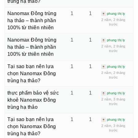
trùng hạ thảo?
Nanomax Đông trùng
1
1
phung thị ly
hạ thảo – thành phần
2 năm, 2 tháng
trước
100% từ thiên nhiên
Nanomax Đông trùng
1
1
phung thị ly
hạ thảo – thành phần
2 năm, 2 tháng
trước
100% từ thiên nhiên
Tại sao bạn nên lựa
1
1
phung thị ly
chọn Nanomax Đông
2 năm, 2 tháng
trước
trùng hạ thảo?
thực phẩm bảo vệ sức
1
1
phung thị ly
khoẻ Nanomax Đông
2 năm, 3 tháng
trước
trùng hạ thảo
Tại sao bạn nên lựa
1
1
phung thị ly
chọn Nanomax Đông
2 năm, 3 tháng
trước
trùng hạ thảo?