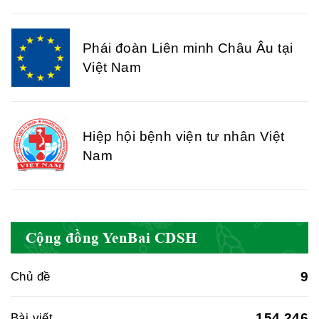
Phái đoàn Liên minh Châu Âu tại
Việt Nam
Hiệp hội bệnh viện tư nhân Việt
Nam
Cục quản lý y dược cổ truyền -
Cộng đồng YenBai CDSH
BYT
9
Chủ đề
Hiệp hội doanh nghiệp dược Việt
154.246
Bài viết