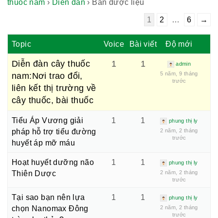
thuốc nam
›
Diễn đàn
›
Bán dược liệu
1
2
…
6
→
Topic
Voice
Bài viết
Độ mới
Diễn đàn cây thuốc
1
1
admin
5 năm, 9 tháng
nam:Nơi trao đổi,
trước
liên kết thị trường về
cây thuốc, bài thuốc
Tiểu Áp Vương giải
1
1
phung thị ly
pháp hỗ trợ tiểu đường
2 năm, 2 tháng
trước
huyết áp mỡ máu
Hoạt huyết dưỡng não
1
1
phung thị ly
Thiên Dược
2 năm, 2 tháng
trước
Tại sao bạn nên lựa
1
1
phung thị ly
chọn Nanomax Đông
2 năm, 2 tháng
trước