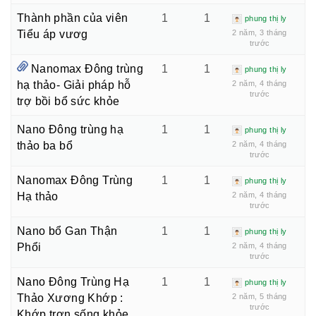
Thành phần của viên
1
1
phung thị ly
Tiểu áp vươg
2 năm, 3 tháng
trước
Nanomax Đông trùng
1
1
phung thị ly
hạ thảo- Giải pháp hỗ
2 năm, 4 tháng
trước
trợ bồi bổ sức khỏe
Hội Đông Y TP. Hà Nội
Nano Đông trùng hạ
1
1
phung thị ly
thảo ba bổ
2 năm, 4 tháng
trước
Nanomax Đông Trùng
1
1
phung thị ly
Hạ thảo
2 năm, 4 tháng
trước
Phái đoàn Liên minh Châu Âu tại
Việt Nam
Nano bổ Gan Thận
1
1
phung thị ly
Phổi
2 năm, 4 tháng
trước
Nano Đông Trùng Hạ
1
1
phung thị ly
Hiệp hội bệnh viện tư nhân Việt
Thảo Xương Khớp :
2 năm, 5 tháng
trước
Nam
Khớp trơn sống khỏe.