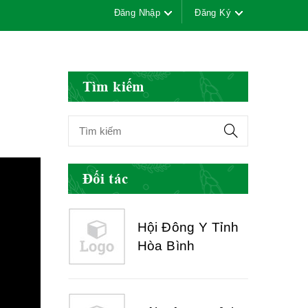
Đăng Nhập
Đăng Ký
Hội Đông Y Việt
Nam
Tìm kiếm
Hội Đông Y Tỉnh
Yên Bái
Đối tác
Hội Đông Y Tỉnh
Hòa Bình