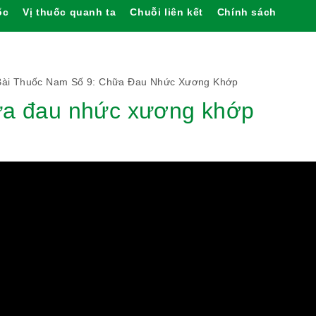
ốc
Vị thuốc quanh ta
Chuỗi liên kết
Chính sách
Bài Thuốc Nam Số 9: Chữa Đau Nhức Xương Khớp
ữa đau nhức xương khớp