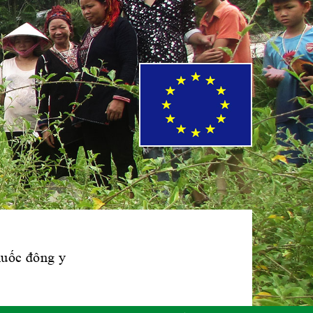
Phái đoàn Liên
minh Châu Âu tại
Việt Nam
Hiệp hội bệnh
viện tư nhân Việt
Nam
Cục quản lý y
dược cổ truyền -
BYT
thuốc đông y
Hiệp hội doanh
nghiệp dược Việt
Nam