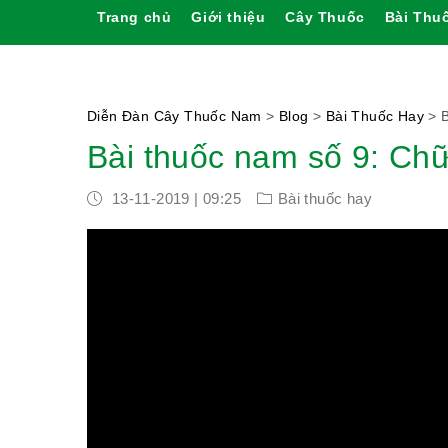
Trang chủ
Giới thiệu
Cây Thuốc
Bài Thu
Diễn Đàn Cây Thuốc Nam
>
Blog
>
Bài Thuốc Hay
>
Bài thuốc nam số 9: Ch
13-11-2019 | 09:25
Bài thuốc hay