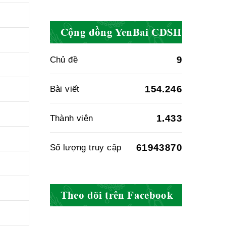
Cục quản lý y
dược cổ truyền -
Cộng đồng YenBai CDSH
BYT
9
Chủ đề
Hiệp hội doanh
154.246
Bài viết
nghiệp dược Việt
Nam
1.433
Thành viên
61943870
Số lượng truy cập
Hội Đông Y Việt
Nam
Theo dõi trên Facebook
Hội Đông Y Tỉnh
Yên Bái