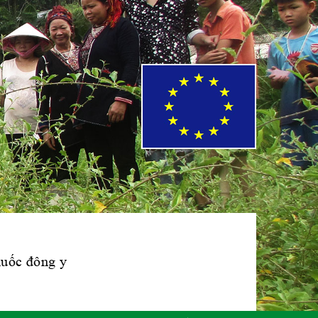
Phái đoàn Liên
minh Châu Âu tại
Việt Nam
Hiệp hội bệnh
viện tư nhân Việt
Nam
Cục quản lý y
dược cổ truyền -
BYT
thuốc đông y
Hiệp hội doanh
nghiệp dược Việt
Nam