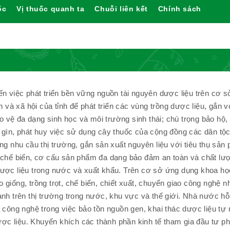
ốc
Vị thuốc quanh ta
Chuỗi liên kết
Chính sách
n việc phát triển bền vững nguồn tài nguyên dược liệu trên cơ 
 và xã hội của tỉnh để phát triển các vùng trồng dược liệu, gắn v
o vệ đa dạng sinh học và môi trường sinh thái; chú trọng bảo hộ,
iữ gìn, phát huy việc sử dụng cây thuốc của cộng đồng các dân tộc
g nhu cầu thị trường, gắn sản xuất nguyên liệu với tiêu thụ sản
 chế biến, cơ cấu sản phẩm đa dạng bảo đảm an toàn và chất lư
ược liệu trong nước và xuất khẩu. Trên cơ sở ứng dụng khoa h
ạo giống, trồng trọt, chế biến, chiết xuất, chuyển giao công nghệ 
nh trên thị trường trong nước, khu vực và thế giới. Nhà nước hỗ
công nghệ trong việc bảo tồn nguồn gen, khai thác dược liệu tự 
ược liệu. Khuyến khích các thành phần kinh tế tham gia đầu tư phá