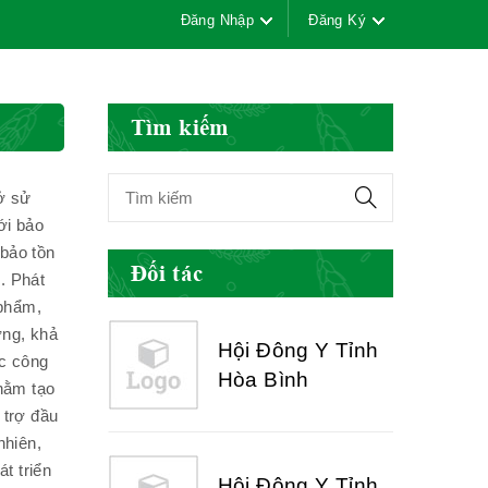
Đăng Nhập
Đăng Ký
Hội Đông Y Việt
Nam
Tìm kiếm
sở sử
Hội Đông Y Tỉnh
ới bảo
Yên Bái
 bảo tồn
Đối tác
. Phát
 phẩm,
ợng, khả
Hội Đông Y Tỉnh
ọc công
Hòa Bình
nhằm tạo
 trợ đầu
nhiên,
t triển
Hội Đông Y Tỉnh