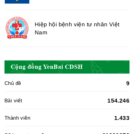
Hiệp hội bệnh viện tư nhân Việt
Nam
Cục quản lý y dược cổ truyền -
Cộng đồng YenBai CDSH
BYT
9
Chủ đề
Hiệp hội doanh nghiệp dược Việt
154.246
Bài viết
Nam
1.433
Thành viên