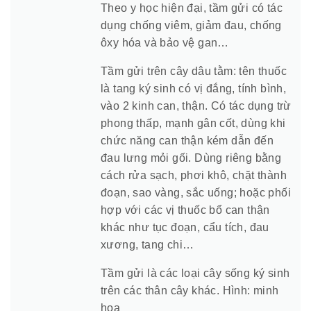
Theo y học hiện đại, tầm gửi có tác
dụng chống viêm, giảm đau, chống
ôxy hóa và bảo vệ gan…
Tầm gửi trên cây dâu tằm: tên thuốc
là tang ký sinh có vị đắng, tính bình,
vào 2 kinh can, thận. Có tác dụng trừ
phong thấp, mạnh gân cốt, dùng khi
chức năng can thận kém dẫn đến
đau lưng mỏi gối. Dùng riêng bằng
cách rửa sạch, phơi khô, chặt thành
đoạn, sao vàng, sắc uống; hoặc phối
hợp với các vị thuốc bổ can thận
khác như tục đoạn, cẩu tích, đau
xương, tang chi…
Tầm gửi là các loại cây sống ký sinh
trên các thân cây khác. Hình: minh
họa