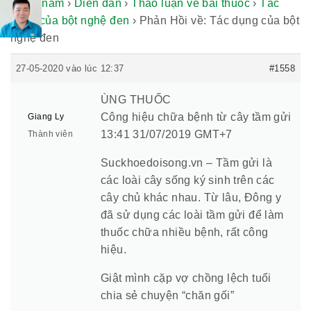
thuốc nam
›
Diễn đàn
›
Thảo luận về bài thuốc
›
Tác
dụng của bột nghệ đen
›
Phản Hồi về: Tác dụng của bột
nghệ đen
27-05-2020 vào lúc 12:37
#1558
ÙNG THUỐC
Công hiệu chữa bệnh từ cây tầm gửi
Giang Ly
13:41 31/07/2019 GMT+7
Thành viên
Suckhoedoisong.vn – Tầm gửi là
các loài cây sống ký sinh trên các
cây chủ khác nhau. Từ lâu, Đông y
đã sử dụng các loài tầm gửi để làm
thuốc chữa nhiều bệnh, rất công
hiệu.
Giật mình cặp vợ chồng lệch tuổi
chia sẻ chuyện “chăn gối”