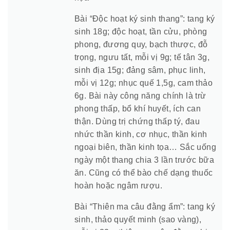
Bài “Độc hoạt ký sinh thang”: tang ký
sinh 18g; độc hoạt, tần cửu, phòng
phong, đương quy, bạch thược, đỗ
trọng, ngưu tất, mỗi vị 9g; tế tân 3g,
sinh địa 15g; đảng sâm, phục linh,
mỗi vị 12g; nhục quế 1,5g, cam thảo
6g. Bài này công năng chính là trừ
phong thấp, bổ khí huyết, ích can
thận. Dùng trị chứng thấp tý, đau
nhức thần kinh, cơ nhục, thần kinh
ngoại biên, thần kinh tọa… Sắc uống
ngày một thang chia 3 lần trước bữa
ăn. Cũng có thể bào chế dạng thuốc
hoàn hoặc ngâm rượu.
Bài “Thiên ma câu đằng ẩm”: tang ký
sinh, thảo quyết minh (sao vàng),