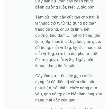
Cây tầm gửi trên cây xoan chữa
bệnh đường ruột, kiết lỵ, táo bón.
Tầm gửi trên cây cúc tần cho hạt là
Hội Đông Y TP. Hà Nội
vị thuốc thỏ ty tử tác dụng bổ thận
tráng dương, chữa di tinh, liệt
dương, tiểu dầm…: hạt tơ hồng (thỏ
ty tử) 8g, thục địa 16g, lục giác giao,
Phái đoàn Liên minh Châu Âu tại
đỗ trọng, mỗi vị 12g, kỷ tử, nhục quế,
Việt Nam
mỗi vị 10g, sơn thù du, phụ tử chế,
đương quy, mỗi vị 8g. Ngày một
thang, dạng thuốc sắc.
Hiệp hội bệnh viện tư nhân Việt
Cây tầm gửi trên cây gạo có tác
Nam
dụng tốt để điều trị viêm cầu thận,
phù thận, sỏi thận, chức năng gan
yếu, gan nóng; đặc biệt làm tăng khả
năng thải độc của gan.
Cục quản lý y dược cổ truyền -