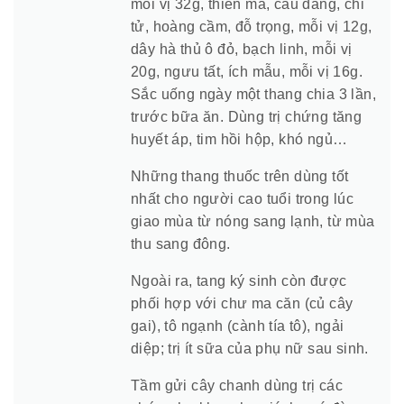
mỗi vị 32g, thiên ma, câu đằng, chi
tử, hoàng cầm, đỗ trọng, mỗi vị 12g,
dây hà thủ ô đỏ, bạch linh, mỗi vị
20g, ngưu tất, ích mẫu, mỗi vị 16g.
Sắc uống ngày một thang chia 3 lần,
trước bữa ăn. Dùng trị chứng tăng
huyết áp, tim hồi hộp, khó ngủ…
Những thang thuốc trên dùng tốt
nhất cho người cao tuổi trong lúc
giao mùa từ nóng sang lạnh, từ mùa
thu sang đông.
Ngoài ra, tang ký sinh còn được
phối hợp với chư ma căn (củ cây
gai), tô ngạnh (cành tía tô), ngải
diệp; trị ít sữa của phụ nữ sau sinh.
Tầm gửi cây chanh dùng trị các