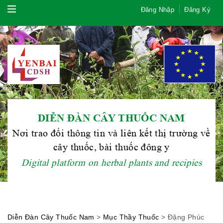
Đăng Nhập
Đăng Ký
DIỄN ĐÀN CÂY THUỐC NAM
Nơi trao đổi thông tin và liên kết thị trường về
Hội Đông Y TP. Hà Nội
cây thuốc, bài thuốc đông y
Digital platform on herbal plants and recipies
Phái đoàn Liên minh Châu Âu tại
Việt Nam
Diễn Đàn Cây Thuốc Nam
>
Mục Thầy Thuốc
>
Đặng Phúc