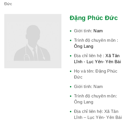
Đức
Đặng Phúc Đức
Hiệp hội bệnh viện tư nhân Việt
Nam
Giới tính:
Nam
Trình độ chuyên môn :
Ông Lang
Cục quản lý y dược cổ truyền -
Địa chỉ liên hệ :
Xã Tân
Lĩnh - Lục Yên- Yên Bái
BYT
Họ và tên: Đặng Phúc
Đức
Giới tính: Nam
Hiệp hội doanh nghiệp dược Việt
Trình độ chuyên môn:
Nam
Ông Lang
Địa chỉ liên hệ: Xã Tân
Lĩnh – Lục Yên- Yên Bái