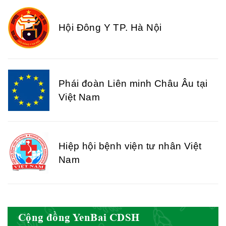
Hội Đông Y TP. Hà Nội
Phái đoàn Liên minh Châu Âu tại
Việt Nam
Hiệp hội bệnh viện tư nhân Việt
Nam
Cục quản lý y dược cổ truyền -
Cộng đồng YenBai CDSH
BYT