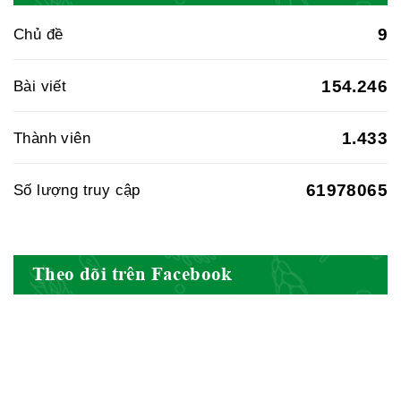
9
Chủ đề
Hiệp hội doanh nghiệp dược Việt
154.246
Bài viết
Nam
1.433
Thành viên
61978065
Số lượng truy cập
Hội Đông Y Việt Nam
Theo dõi trên Facebook
Hội Đông Y Tỉnh Yên Bái