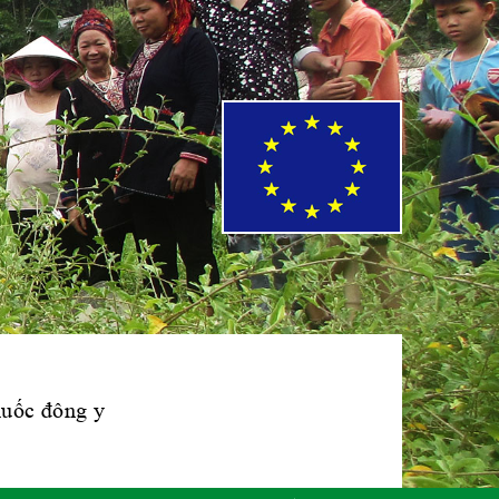
Phái đoàn Liên
minh Châu Âu tại
Việt Nam
Hiệp hội bệnh
viện tư nhân Việt
Nam
Cục quản lý y
dược cổ truyền -
BYT
thuốc đông y
Hiệp hội doanh
nghiệp dược Việt
Nam