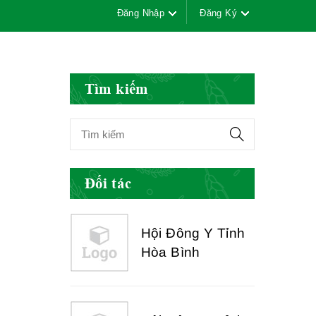
Đăng Nhập
Đăng Ký
Hội Đông Y Việt
Nam
Tìm kiếm
Hội Đông Y Tỉnh
Yên Bái
Đối tác
Hội Đông Y Tỉnh
Hòa Bình