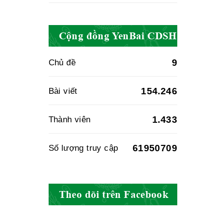
Cục quản lý y
dược cổ truyền -
Cộng đồng YenBai CDSH
BYT
9
Chủ đề
Hiệp hội doanh
154.246
Bài viết
nghiệp dược Việt
Nam
1.433
Thành viên
61950709
Số lượng truy cập
Hội Đông Y Việt
Nam
Theo dõi trên Facebook
Hội Đông Y Tỉnh