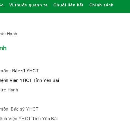
ốc
Vị thuốc quanh ta
Chuỗi liên kết
Chính sách
Đức Hạnh
nh
 môn :
Bác sĩ YHCT
Bệnh Viện YHCT Tỉnh Yên Bái
Đức Hạnh
n môn: Bác sỹ YHCT
 Bệnh Viện YHCT Tỉnh Yên Bái