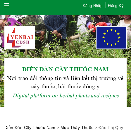
Đăng Nhập
Đăng Ký
DIỄN ĐÀN CÂY THUỐC NAM
Hội Đông Y TP. Hà Nội
Nơi trao đổi thông tin và liên kết thị trường về
cây thuốc, bài thuốc đông y
Digital platform on herbal plants and recipies
Phái đoàn Liên minh Châu Âu tại
Việt Nam
Diễn Đàn Cây Thuốc Nam
>
Mục Thầy Thuốc
>
Đào Thị Quý