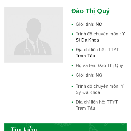
Hiệp hội bệnh viện tư nhân Việt
Đào Thị Quý
Nam
Giới tính:
Nữ
Trình độ chuyên môn :
Y
Sĩ Đa Khoa
Cục quản lý y dược cổ truyền -
Địa chỉ liên hệ :
TTYT
BYT
Trạm Tấu
Họ và tên: Đào Thị Quý
Giới tính:
Nữ
Hiệp hội doanh nghiệp dược Việt
Trình độ chuyên môn: Y
Nam
Sỹ Đa Khoa
Địa chỉ liên hệ: TTYT
Trạm Tấu
Hội Đông Y Việt Nam
Tìm kiếm