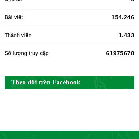
Hiệp hội doanh nghiệp dược Việt
154.246
Bài viết
Nam
1.433
Thành viên
61975678
Số lượng truy cập
Hội Đông Y Việt Nam
Theo dõi trên Facebook
Hội Đông Y Tỉnh Yên Bái
Hội Đông Y Tỉnh Hòa Bình