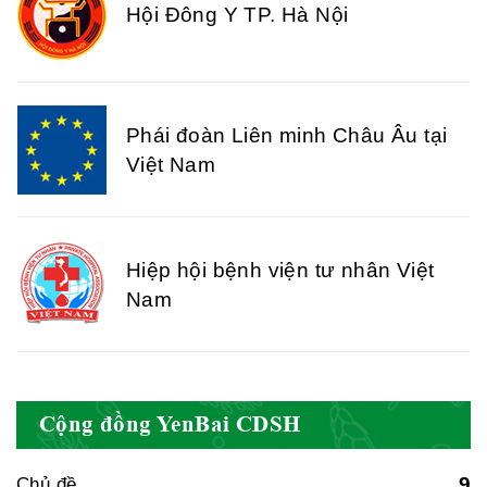
Hội Đông Y TP. Hà Nội
Phái đoàn Liên minh Châu Âu tại
Việt Nam
Hiệp hội bệnh viện tư nhân Việt
Nam
Cục quản lý y dược cổ truyền -
Cộng đồng YenBai CDSH
BYT
9
Chủ đề