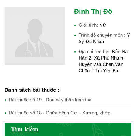
Việt Nam
Đinh Thị Đô
Giới tính:
Nữ
Hiệp hội bệnh viện tư nhân Việt
Trình độ chuyên môn :
Y
Nam
Sỹ Đa Khoa
Địa chỉ liên hệ :
Bản Nă
Hăn 2- Xã Phù Nham-
Huyện văn Chấn Văn
Cục quản lý y dược cổ truyền -
Chấn- Tỉnh Yên Bái
BYT
Danh sách bài thuốc :
Bài thuốc số 19 - Đau dây thần kinh tọa
Hiệp hội doanh nghiệp dược Việt
Bài thuốc số 18 - Chữa bệnh Cơ – Xương, khớp
Nam
Tìm kiếm