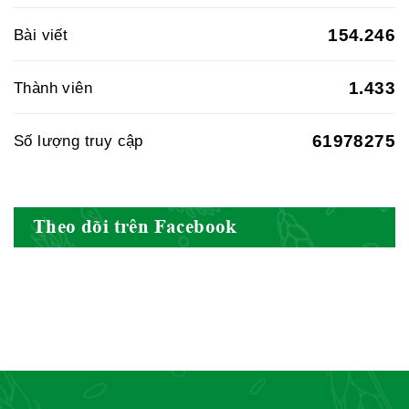
BYT
154.246
Bài viết
1.433
Thành viên
Hiệp hội doanh nghiệp dược Việt
Nam
61978275
Số lượng truy cập
Theo dõi trên Facebook
Hội Đông Y Việt Nam
Hội Đông Y Tỉnh Yên Bái