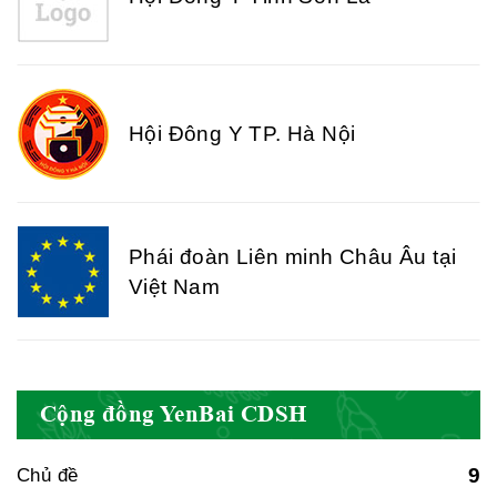
Hội Đông Y TP. Hà Nội
Phái đoàn Liên minh Châu Âu tại
Việt Nam
Hiệp hội bệnh viện tư nhân Việt
Nam
Cộng đồng YenBai CDSH
9
Chủ đề
Cục quản lý y dược cổ truyền -