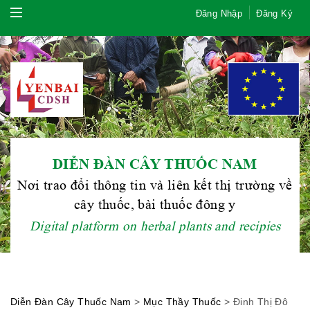
Đăng Nhập
Đăng Ký
DIỄN ĐÀN CÂY THUỐC NAM
Nơi trao đổi thông tin và liên kết thị trường về
cây thuốc, bài thuốc đông y
Hội Đông Y TP. Hà Nội
Digital platform on herbal plants and recipies
Phái đoàn Liên minh Châu Âu tại
Diễn Đàn Cây Thuốc Nam
>
Mục Thầy Thuốc
>
Đinh Thị Đô