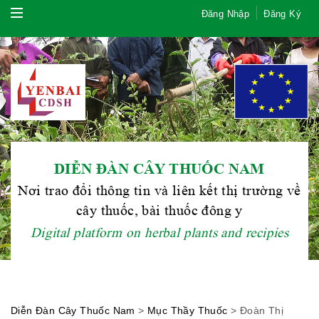
Đăng Nhập
Đăng Ký
DIỄN ĐÀN CÂY THUỐC NAM
Nơi trao đổi thông tin và liên kết thị trường về
Hội Đông Y TP. Hà Nội
cây thuốc, bài thuốc đông y
Digital platform on herbal plants and recipies
Phái đoàn Liên minh Châu Âu tại
Việt Nam
Diễn Đàn Cây Thuốc Nam
>
Mục Thầy Thuốc
>
Đoàn Thị