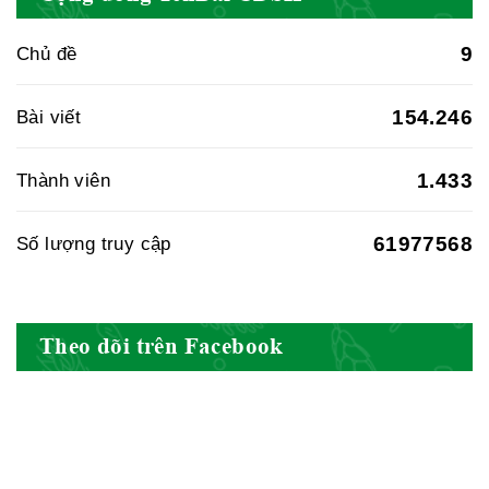
BYT
9
Chủ đề
Hiệp hội doanh nghiệp dược Việt
154.246
Bài viết
Nam
1.433
Thành viên
61977568
Số lượng truy cập
Hội Đông Y Việt Nam
Theo dõi trên Facebook
Hội Đông Y Tỉnh Yên Bái