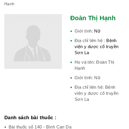
Hạnh
Đoàn Thị Hạnh
Hiệp hội bệnh viện tư nhân Việt
Nam
Giới tính:
Nữ
Địa chỉ liên hệ :
Bệnh
viện y dược cổ truyền
Sơn La
Cục quản lý y dược cổ truyền -
Họ và tên: Đoàn Thị
BYT
Hạnh
Giới tính: Nữ
Địa chỉ liên hệ: Bệnh
viện y dược cổ truyền
Hiệp hội doanh nghiệp dược Việt
Sơn La
Nam
Danh sách bài thuốc :
Bài thuốc số 140 - Bình Can Da