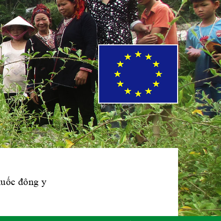
Phái đoàn Liên
minh Châu Âu tại
Việt Nam
Hiệp hội bệnh
viện tư nhân Việt
Nam
Cục quản lý y
dược cổ truyền -
BYT
thuốc đông y
Hiệp hội doanh
nghiệp dược Việt
Nam