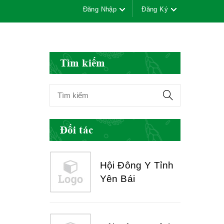
Đăng Nhập
Đăng Ký
Hội Đông Y Việt
Nam
Tìm kiếm
Hội Đông Y Tỉnh
Yên Bái
Đối tác
Hội Đông Y Tỉnh
Hòa Bình