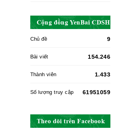
Cục quản lý y
dược cổ truyền -
Cộng đồng YenBai CDSH
BYT
9
Chủ đề
Hiệp hội doanh
154.246
Bài viết
nghiệp dược Việt
Nam
1.433
Thành viên
61951059
Số lượng truy cập
Hội Đông Y Việt
Nam
Theo dõi trên Facebook
Hội Đông Y Tỉnh