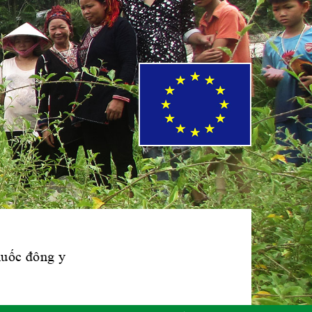
Phái đoàn Liên
minh Châu Âu tại
Việt Nam
Hiệp hội bệnh
viện tư nhân Việt
Nam
Cục quản lý y
dược cổ truyền -
BYT
thuốc đông y
Hiệp hội doanh
nghiệp dược Việt
Nam