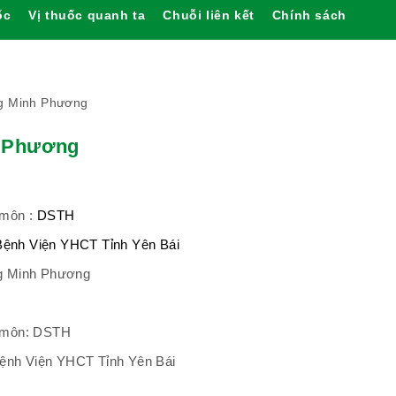
ốc
Vị thuốc quanh ta
Chuỗi liên kết
Chính sách
g Minh Phương
 Phương
 môn :
DSTH
Bệnh Viện YHCT Tỉnh Yên Bái
ng Minh Phương
n môn: DSTH
 Bệnh Viện YHCT Tỉnh Yên Bái