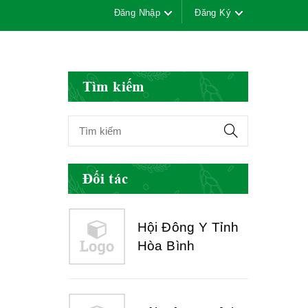
Đăng Nhập
Đăng Ký
Hội Đông Y Việt
Nam
Tìm kiếm
Hội Đông Y Tỉnh
Yên Bái
Đối tác
Hội Đông Y Tỉnh
Hòa Bình