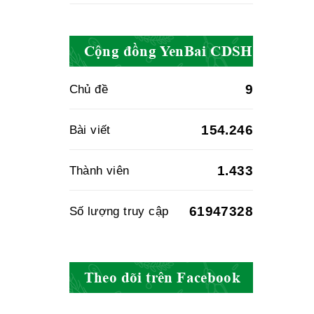
Cục quản lý y
dược cổ truyền -
Cộng đồng YenBai CDSH
BYT
9
Chủ đề
Hiệp hội doanh
154.246
Bài viết
nghiệp dược Việt
Nam
1.433
Thành viên
61947328
Số lượng truy cập
Hội Đông Y Việt
Nam
Theo dõi trên Facebook
Hội Đông Y Tỉnh