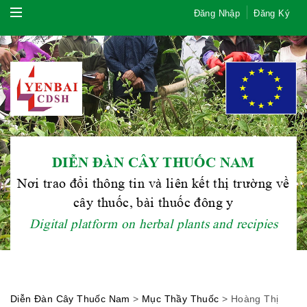
Đăng Nhập
Đăng Ký
DIỄN ĐÀN CÂY THUỐC NAM
Nơi trao đổi thông tin và liên kết thị trường về
cây thuốc, bài thuốc đông y
Digital platform on herbal plants and recipies
Hội Đông Y TP. Hà Nội
Diễn Đàn Cây Thuốc Nam
>
Mục Thầy Thuốc
>
Hoàng Thị