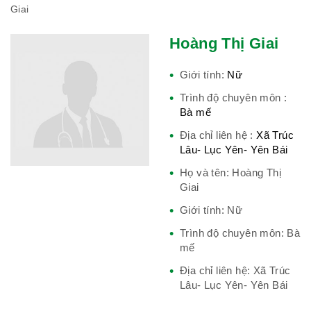
Giai
Phái đoàn Liên minh Châu Âu tại
Việt Nam
Hoàng Thị Giai
Giới tính:
Nữ
Trình độ chuyên môn :
Hiệp hội bệnh viện tư nhân Việt
Bà mế
Nam
Địa chỉ liên hệ :
Xã Trúc
Lâu- Lục Yên- Yên Bái
Họ và tên: Hoàng Thị
Cục quản lý y dược cổ truyền -
Giai
BYT
Giới tính: Nữ
Trình độ chuyên môn: Bà
mế
Địa chỉ liên hệ: Xã Trúc
Hiệp hội doanh nghiệp dược Việt
Lâu- Lục Yên- Yên Bái
Nam