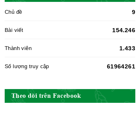
9
Chủ đề
Cục quản lý y dược cổ truyền -
BYT
154.246
Bài viết
1.433
Thành viên
Hiệp hội doanh nghiệp dược Việt
Nam
61964261
Số lượng truy cập
Hội Đông Y Việt Nam
Theo dõi trên Facebook
Hội Đông Y Tỉnh Yên Bái