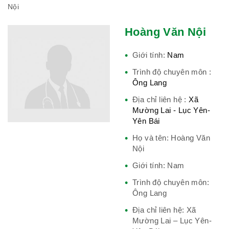
Việt Nam
Nội
Hoàng Văn Nội
Giới tính:
Nam
Hiệp hội bệnh viện tư nhân Việt
Nam
Trình độ chuyên môn :
Ông Lang
Địa chỉ liên hệ :
Xã
Mường Lai - Lục Yên-
Cục quản lý y dược cổ truyền -
Yên Bái
BYT
Họ và tên: Hoàng Văn
Nội
Giới tính: Nam
Trình độ chuyên môn:
Hiệp hội doanh nghiệp dược Việt
Ông Lang
Nam
Địa chỉ liên hệ: Xã
Mường Lai – Lục Yên-