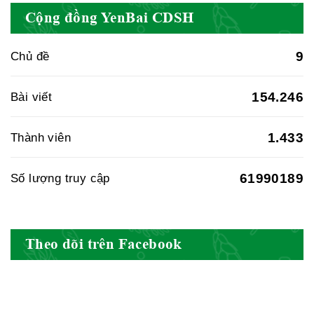
Cục quản lý y dược cổ truyền -
Cộng đồng YenBai CDSH
BYT
9
Chủ đề
Hiệp hội doanh nghiệp dược Việt
154.246
Bài viết
Nam
1.433
Thành viên
61990189
Số lượng truy cập
Hội Đông Y Việt Nam
Theo dõi trên Facebook
Hội Đông Y Tỉnh Yên Bái