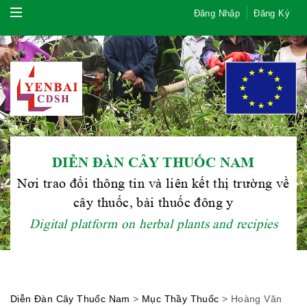
Đăng Nhập
Đăng Ký
DIỄN ĐÀN CÂY THUỐC NAM
Nơi trao đổi thông tin và liên kết thị trường về
cây thuốc, bài thuốc đông y
Hội Đông Y TP. Hà Nội
Digital platform on herbal plants and recipies
Phái đoàn Liên minh Châu Âu tại
Diễn Đàn Cây Thuốc Nam
>
Mục Thầy Thuốc
>
Hoàng Văn