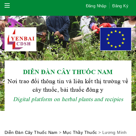
Đăng Nhập
Đăng Ký
DIỄN ĐÀN CÂY THUỐC NAM
Nơi trao đổi thông tin và liên kết thị trường về
cây thuốc, bài thuốc đông y
Digital platform on herbal plants and recipies
Hội Đông Y TP. Hà Nội
Diễn Đàn Cây Thuốc Nam
>
Mục Thầy Thuốc
>
Lương Minh