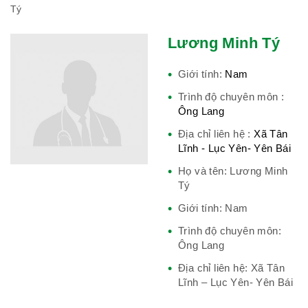
Tý
Phái đoàn Liên minh Châu Âu tại
Việt Nam
Lương Minh Tý
Giới tính:
Nam
Trình độ chuyên môn :
Hiệp hội bệnh viện tư nhân Việt
Ông Lang
Nam
Địa chỉ liên hệ :
Xã Tân
Lĩnh - Lục Yên- Yên Bái
Họ và tên: Lương Minh
Cục quản lý y dược cổ truyền -
Tý
BYT
Giới tính: Nam
Trình độ chuyên môn:
Ông Lang
Địa chỉ liên hệ: Xã Tân
Hiệp hội doanh nghiệp dược Việt
Lĩnh – Lục Yên- Yên Bái
Nam