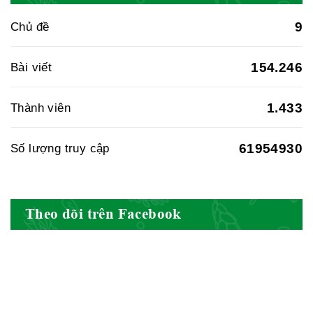
9
Chủ đề
Cục quản lý y dược cổ truyền -
BYT
154.246
Bài viết
1.433
Thành viên
Hiệp hội doanh nghiệp dược Việt
Nam
61954930
Số lượng truy cập
Hội Đông Y Việt Nam
Theo dõi trên Facebook
Hội Đông Y Tỉnh Yên Bái