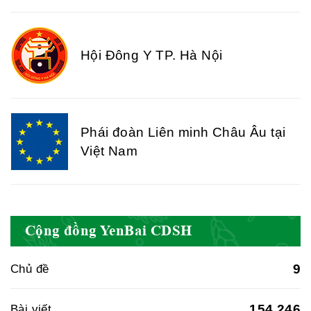
Hội Đông Y TP. Hà Nội
Phái đoàn Liên minh Châu Âu tại
Việt Nam
Hiệp hội bệnh viện tư nhân Việt
Nam
Cộng đồng YenBai CDSH
9
Chủ đề
Cục quản lý y dược cổ truyền -
BYT
154.246
Bài viết