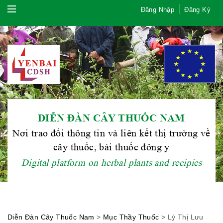
Đăng Nhập
Đăng Ký
DIỄN ĐÀN CÂY THUỐC NAM
Hội Đông Y TP. Hà Nội
Nơi trao đổi thông tin và liên kết thị trường về
cây thuốc, bài thuốc đông y
Digital platform on herbal plants and recipies
Phái đoàn Liên minh Châu Âu tại
Việt Nam
Diễn Đàn Cây Thuốc Nam
>
Mục Thầy Thuốc
>
Lý Thị Lưu