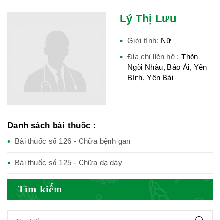
Lý Thị Lưu
Hiệp hội bệnh viện tư nhân Việt
Nam
Giới tính:
Nữ
Địa chỉ liên hệ :
Thôn
Ngòi Nhàu, Bảo Ái, Yên
Bình, Yên Bái
Cục quản lý y dược cổ truyền -
BYT
Danh sách bài thuốc :
Bài thuốc số 126 - Chữa bệnh gan
Hiệp hội doanh nghiệp dược Việt
Nam
Bài thuốc số 125 - Chữa dạ dày
Tìm kiếm
Hội Đông Y Việt Nam