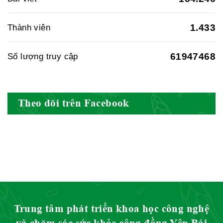
1.433
Thành viên
Hiệp hội doanh nghiệp dược Việt
Nam
61947468
Số lượng truy cập
Hội Đông Y Việt Nam
Theo dõi trên Facebook
Hội Đông Y Tỉnh Yên Bái
Trung tâm phát triển khoa học công nghệ
và chăm sóc sức khỏe cộng đồng Yên Bái