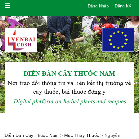
Đăng Nhập
Đăng Ký
DIỄN ĐÀN CÂY THUỐC NAM
Nơi trao đổi thông tin và liên kết thị trường về
cây thuốc, bài thuốc đông y
Digital platform on herbal plants and recipies
Hội Đông Y TP. Hà Nội
Diễn Đàn Cây Thuốc Nam
>
Mục Thầy Thuốc
>
Nguyễn