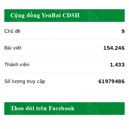
Cục quản lý y dược cổ truyền -
Cộng đồng YenBai CDSH
BYT
9
Chủ đề
Hiệp hội doanh nghiệp dược Việt
154.246
Bài viết
Nam
1.433
Thành viên
61979486
Số lượng truy cập
Hội Đông Y Việt Nam
Theo dõi trên Facebook
Hội Đông Y Tỉnh Yên Bái