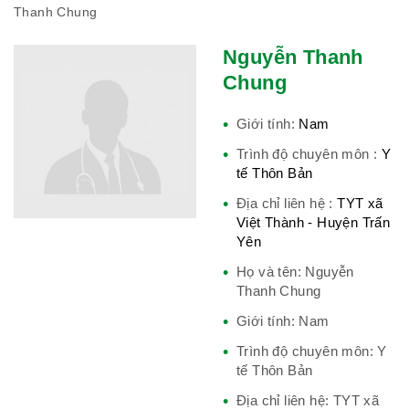
Thanh Chung
Phái đoàn Liên minh Châu Âu tại
Việt Nam
Nguyễn Thanh
Chung
Giới tính:
Nam
Hiệp hội bệnh viện tư nhân Việt
Nam
Trình độ chuyên môn :
Y
tế Thôn Bản
Địa chỉ liên hệ :
TYT xã
Việt Thành - Huyện Trấn
Cục quản lý y dược cổ truyền -
Yên
BYT
Họ và tên: Nguyễn
Thanh Chung
Giới tính: Nam
Trình độ chuyên môn: Y
Hiệp hội doanh nghiệp dược Việt
tế Thôn Bản
Nam
Địa chỉ liên hệ: TYT xã