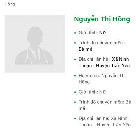
Hồng
Nguyễn Thị Hồng
Hiệp hội bệnh viện tư nhân Việt
Nam
Giới tính:
Nữ
Trình độ chuyên môn :
Bà mế
Cục quản lý y dược cổ truyền -
Địa chỉ liên hệ :
Xã Ninh
Thuận - Huyện Trấn Yên
BYT
Họ và tên: Nguyễn Thị
Hồng
Giới tính: Nữ
Hiệp hội doanh nghiệp dược Việt
Trình độ chuyên môn: Bà
Nam
mế
Địa chỉ liên hệ: Xã Ninh
Thuận – Huyện Trấn Yên