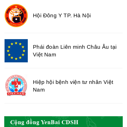
Hội Đông Y TP. Hà Nội
Phái đoàn Liên minh Châu Âu tại
Việt Nam
Hiệp hội bệnh viện tư nhân Việt
Nam
Cục quản lý y dược cổ truyền -
Cộng đồng YenBai CDSH
BYT