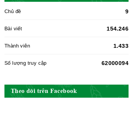
9
Chủ đề
Hiệp hội doanh nghiệp dược Việt
154.246
Bài viết
Nam
1.433
Thành viên
62000094
Số lượng truy cập
Hội Đông Y Việt Nam
Theo dõi trên Facebook
Hội Đông Y Tỉnh Yên Bái