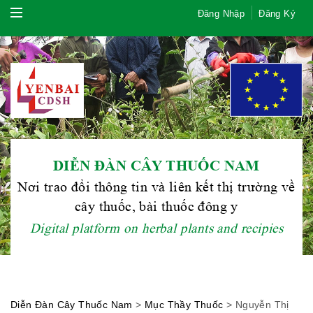
Đăng Nhập
Đăng Ký
DIỄN ĐÀN CÂY THUỐC NAM
Nơi trao đổi thông tin và liên kết thị trường về
Hội Đông Y TP. Hà Nội
cây thuốc, bài thuốc đông y
Digital platform on herbal plants and recipies
Phái đoàn Liên minh Châu Âu tại
Việt Nam
Diễn Đàn Cây Thuốc Nam
>
Mục Thầy Thuốc
>
Nguyễn Thị