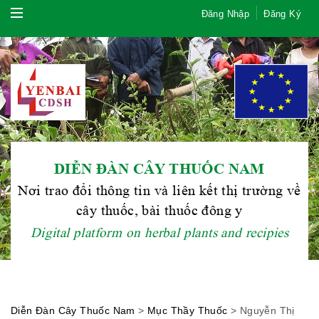
Đăng Nhập
Đăng Ký
DIỄN ĐÀN CÂY THUỐC NAM
Nơi trao đổi thông tin và liên kết thị trường về
cây thuốc, bài thuốc đông y
Digital platform on herbal plants and recipies
Hội Đông Y TP. Hà Nội
Diễn Đàn Cây Thuốc Nam
>
Mục Thầy Thuốc
>
Nguyễn Thị