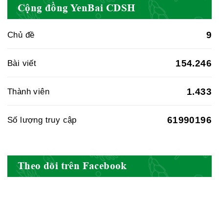
Cộng đồng YenBai CDSH
Cục quản lý y dược cổ truyền -
9
Chủ đề
BYT
154.246
Bài viết
1.433
Thành viên
Hiệp hội doanh nghiệp dược Việt
Nam
61990196
Số lượng truy cập
Hội Đông Y Việt Nam
Theo dõi trên Facebook