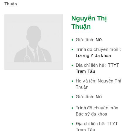
Thuận
Phái đoàn Liên minh Châu Âu tại
Nguyễn Thị
Việt Nam
Thuận
Giới tính:
Nữ
Trình độ chuyên môn :
Hiệp hội bệnh viện tư nhân Việt
Lương Y đa khoa
Nam
Địa chỉ liên hệ :
TTYT
Trạm Tấu
Họ và tên: Nguyễn Thị
Cục quản lý y dược cổ truyền -
Thuận
BYT
Giới tính:
Nữ
Trình độ chuyên môn:
Bác sỹ đa khoa
Hiệp hội doanh nghiệp dược Việt
Địa chỉ liên hệ: TTYT
Trạm Tấu
Nam