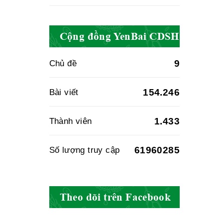
Hiệp hội doanh
nghiệp dược Việt
Cộng đồng YenBai CDSH
Nam
9
Chủ đề
Hội Đông Y Việt
154.246
Bài viết
Nam
1.433
Thành viên
61960285
Số lượng truy cập
Hội Đông Y Tỉnh
Yên Bái
Theo dõi trên Facebook
Hội Đông Y Tỉnh