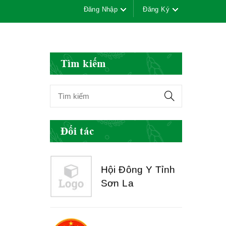
Đăng Nhập
Đăng Ký
Hội Đông Y Tỉnh
Yên Bái
Tìm kiếm
Hội Đông Y Tỉnh
Hòa Bình
Đối tác
Hội Đông Y Tỉnh
Sơn La