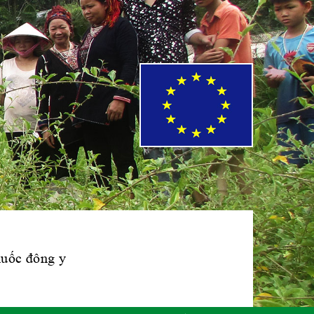
Hiệp hội bệnh
viện tư nhân Việt
Nam
Cục quản lý y
dược cổ truyền -
BYT
Hiệp hội doanh
nghiệp dược Việt
Nam
thuốc đông y
Hội Đông Y Việt
Nam