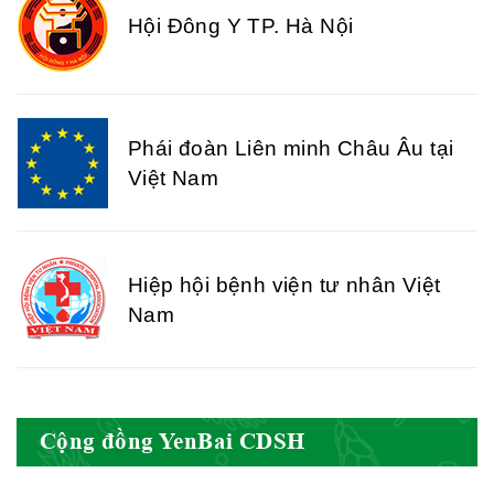
Hội Đông Y TP. Hà Nội
Phái đoàn Liên minh Châu Âu tại
Việt Nam
Hiệp hội bệnh viện tư nhân Việt
Nam
Cục quản lý y dược cổ truyền -
Cộng đồng YenBai CDSH
BYT