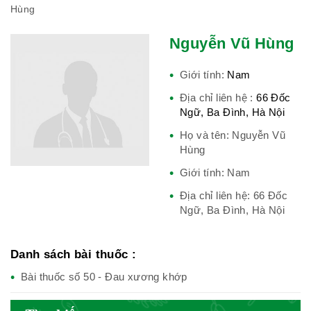
Hùng
Hiệp hội bệnh viện tư nhân Việt
Nguyễn Vũ Hùng
Nam
Giới tính:
Nam
Địa chỉ liên hệ :
66 Đốc
Cục quản lý y dược cổ truyền -
Ngữ, Ba Đình, Hà Nội
BYT
Họ và tên: Nguyễn Vũ
Hùng
Giới tính: Nam
Địa chỉ liên hệ: 66 Đốc
Hiệp hội doanh nghiệp dược Việt
Ngữ, Ba Đình, Hà Nội
Nam
Danh sách bài thuốc :
Bài thuốc số 50 - Đau xương khớp
Hội Đông Y Việt Nam