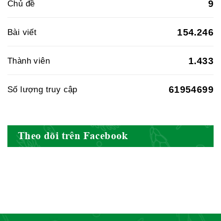
9
Chủ đề
Hiệp hội doanh nghiệp dược Việt
154.246
Bài viết
Nam
1.433
Thành viên
61954699
Số lượng truy cập
Hội Đông Y Việt Nam
Theo dõi trên Facebook
Hội Đông Y Tỉnh Yên Bái
Hội Đông Y Tỉnh Hòa Bình