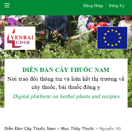
Đăng Nhập
Đăng Ký
DIỄN ĐÀN CÂY THUỐC NAM
Hội Đông Y TP. Hà Nội
Nơi trao đổi thông tin và liên kết thị trường về
cây thuốc, bài thuốc đông y
Digital platform on herbal plants and recipies
Phái đoàn Liên minh Châu Âu tại
Việt Nam
Diễn Đàn Cây Thuốc Nam
>
Mục Thầy Thuốc
>
Nguyễn Vũ