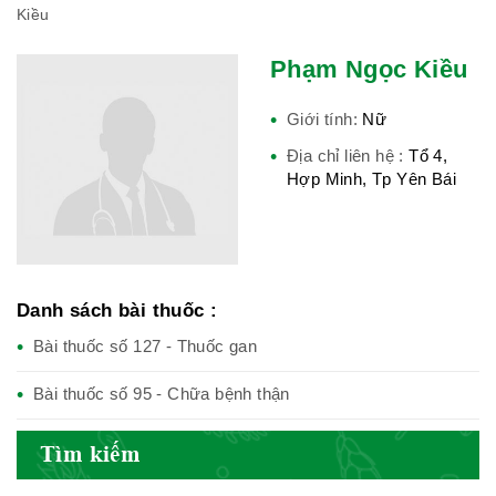
Kiều
Nam
Phạm Ngọc Kiều
Giới tính:
Nữ
Cục quản lý y dược cổ truyền -
Địa chỉ liên hệ :
Tổ 4,
BYT
Hợp Minh, Tp Yên Bái
Hiệp hội doanh nghiệp dược Việt
Nam
Danh sách bài thuốc :
Bài thuốc số 127 - Thuốc gan
Bài thuốc số 95 - Chữa bệnh thận
Hội Đông Y Việt Nam
Tìm kiếm