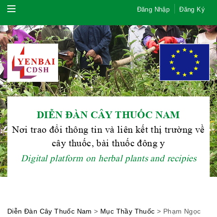
Đăng Nhập
Đăng Ký
Hội Đông Y TP. Hà Nội
DIỄN ĐÀN CÂY THUỐC NAM
Nơi trao đổi thông tin và liên kết thị trường về
cây thuốc, bài thuốc đông y
Phái đoàn Liên minh Châu Âu tại
Digital platform on herbal plants and recipies
Việt Nam
Diễn Đàn Cây Thuốc Nam
>
Mục Thầy Thuốc
>
Phạm Ngọc
Hiệp hội bệnh viện tư nhân Việt