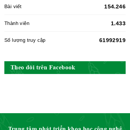
Hiệp hội doanh nghiệp dược Việt
154.246
Bài viết
Nam
1.433
Thành viên
61992919
Số lượng truy cập
Hội Đông Y Việt Nam
Theo dõi trên Facebook
Hội Đông Y Tỉnh Yên Bái
Hội Đông Y Tỉnh Hòa Bình
Trung tâm phát triển khoa học công nghệ