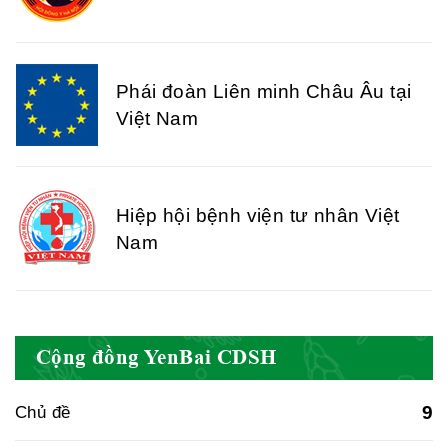
Phái đoàn Liên minh Châu Âu tại
Việt Nam
Hiệp hội bệnh viện tư nhân Việt
Nam
Cục quản lý y dược cổ truyền -
Cộng đồng YenBai CDSH
BYT
9
Chủ đề