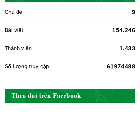
9
Chủ đề
Hiệp hội doanh nghiệp dược Việt
154.246
Bài viết
Nam
1.433
Thành viên
61974488
Số lượng truy cập
Hội Đông Y Việt Nam
Theo dõi trên Facebook
Hội Đông Y Tỉnh Yên Bái