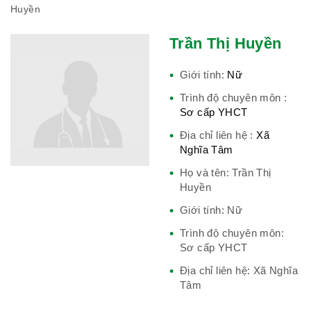
Huyền
Trần Thị Huyền
Hiệp hội bệnh viện tư nhân Việt
Nam
Giới tính:
Nữ
Trình độ chuyên môn :
Sơ cấp YHCT
Cục quản lý y dược cổ truyền -
Địa chỉ liên hệ :
Xã
Nghĩa Tâm
BYT
Họ và tên: Trần Thị
Huyền
Giới tính: Nữ
Hiệp hội doanh nghiệp dược Việt
Trình độ chuyên môn:
Nam
Sơ cấp YHCT
Địa chỉ liên hệ: Xã Nghĩa
Tâm