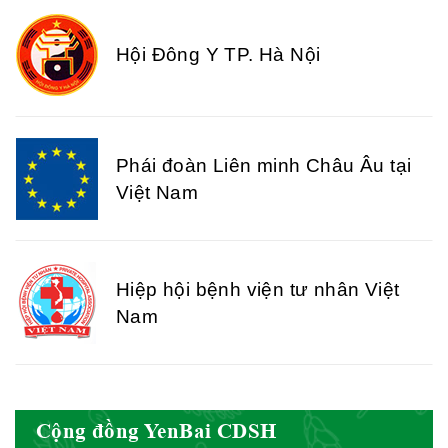
Hội Đông Y TP. Hà Nội
Phái đoàn Liên minh Châu Âu tại
Việt Nam
Hiệp hội bệnh viện tư nhân Việt
Nam
Cục quản lý y dược cổ truyền -
Cộng đồng YenBai CDSH
BYT