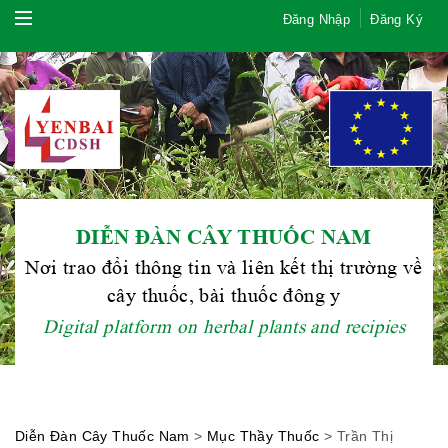
Đăng Nhập
Đăng Ký
DIỄN ĐÀN CÂY THUỐC NAM
Nơi trao đổi thông tin và liên kết thị trường về
Hội Đông Y TP. Hà Nội
cây thuốc, bài thuốc đông y
Digital platform on herbal plants and recipies
Phái đoàn Liên minh Châu Âu tại
Việt Nam
Diễn Đàn Cây Thuốc Nam
>
Mục Thầy Thuốc
>
Trần Thị