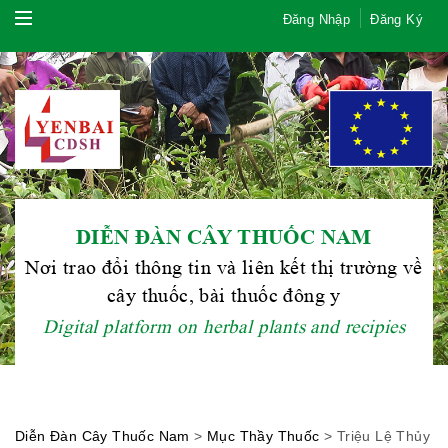
Đăng Nhập
Đăng Ký
DIỄN ĐÀN CÂY THUỐC NAM
Hội Đông Y TP. Hà Nội
Nơi trao đổi thông tin và liên kết thị trường về
cây thuốc, bài thuốc đông y
Digital platform on herbal plants and recipies
Phái đoàn Liên minh Châu Âu tại
Việt Nam
Diễn Đàn Cây Thuốc Nam
>
Mục Thầy Thuốc
>
Triệu Lệ Thủy