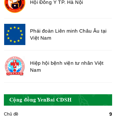
Hội Đông Y TP. Hà Nội
Phái đoàn Liên minh Châu Âu tại
Việt Nam
Hiệp hội bệnh viện tư nhân Việt
Nam
Cục quản lý y dược cổ truyền -
Cộng đồng YenBai CDSH
BYT
9
Chủ đề