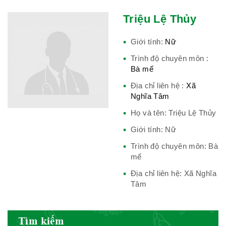
Hiệp hội bệnh viện tư nhân Việt
Triệu Lệ Thủy
Nam
Giới tính:
Nữ
Trình độ chuyên môn :
Bà mế
Cục quản lý y dược cổ truyền -
Địa chỉ liên hệ :
Xã
BYT
Nghĩa Tâm
Họ và tên: Triệu Lệ Thủy
Giới tính: Nữ
Hiệp hội doanh nghiệp dược Việt
Trình độ chuyên môn: Bà
Nam
mế
Địa chỉ liên hệ: Xã Nghĩa
Tâm
Hội Đông Y Việt Nam
Tìm kiếm