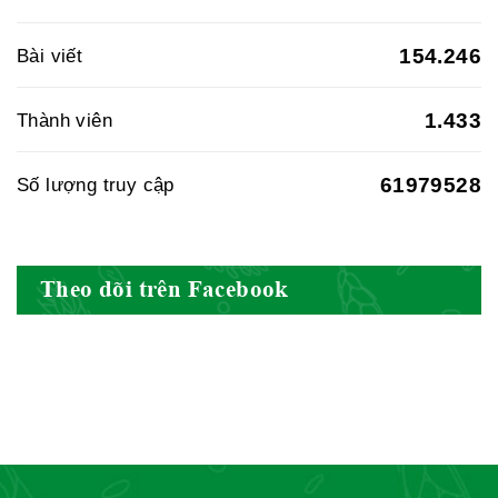
BYT
154.246
Bài viết
1.433
Thành viên
Hiệp hội doanh nghiệp dược Việt
Nam
61979528
Số lượng truy cập
Hội Đông Y Việt Nam
Theo dõi trên Facebook
Hội Đông Y Tỉnh Yên Bái