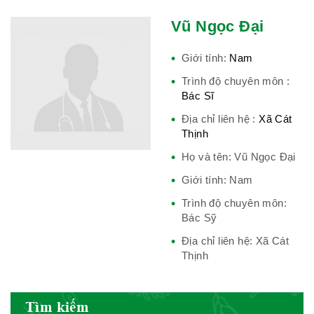
Vũ Ngọc Đại
Giới tính:
Nam
Hiệp hội bệnh viện tư nhân Việt
Trình độ chuyên môn :
Nam
Bác Sĩ
Địa chỉ liên hệ :
Xã Cát
Thịnh
Cục quản lý y dược cổ truyền -
Họ và tên: Vũ Ngọc Đại
BYT
Giới tính: Nam
Trình độ chuyên môn:
Bác Sỹ
Hiệp hội doanh nghiệp dược Việt
Địa chỉ liên hệ: Xã Cát
Thịnh
Nam
Tìm kiếm