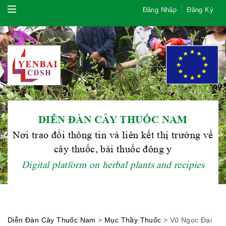
Đăng Nhập
Đăng Ký
DIỄN ĐÀN CÂY THUỐC NAM
Nơi trao đổi thông tin và liên kết thị trường về
cây thuốc, bài thuốc đông y
Hội Đông Y TP. Hà Nội
Digital platform on herbal plants and recipies
Phái đoàn Liên minh Châu Âu tại
Diễn Đàn Cây Thuốc Nam
>
Mục Thầy Thuốc
>
Vũ Ngọc Đại
Việt Nam