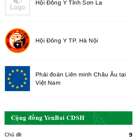
Hội Đông Y TP. Hà Nội
Phái đoàn Liên minh Châu Âu tại
Việt Nam
Hiệp hội bệnh viện tư nhân Việt
Nam
Cộng đồng YenBai CDSH
Cục quản lý y dược cổ truyền -
9
Chủ đề