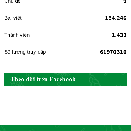
9
Chủ đề
Hiệp hội doanh nghiệp dược Việt
154.246
Bài viết
Nam
1.433
Thành viên
61970316
Số lượng truy cập
Hội Đông Y Việt Nam
Theo dõi trên Facebook
Hội Đông Y Tỉnh Yên Bái
Hội Đông Y Tỉnh Hòa Bình