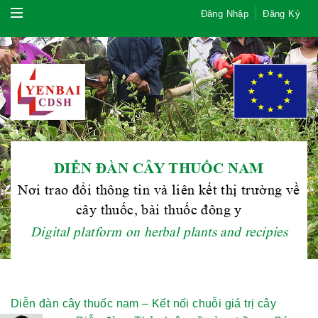
Đăng Nhập
Đăng Ký
DIỄN ĐÀN CÂY THUỐC NAM
Hội Đông Y TP. Hà Nội
Nơi trao đổi thông tin và liên kết thị trường về
cây thuốc, bài thuốc đông y
Digital platform on herbal plants and recipies
Phái đoàn Liên minh Châu Âu tại
Việt Nam
Diễn đàn cây thuốc nam – Kết nối chuỗi giá trị cây