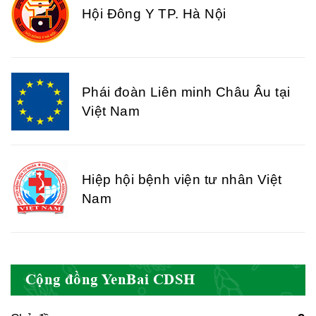
Hội Đông Y TP. Hà Nội
Phái đoàn Liên minh Châu Âu tại
Việt Nam
Hiệp hội bệnh viện tư nhân Việt
Nam
Cục quản lý y dược cổ truyền -
Cộng đồng YenBai CDSH
BYT