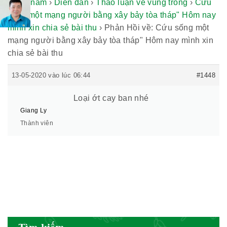
thuốc nam
›
Diễn đàn
›
Thảo luận về vùng trồng
›
Cứu
sống một mạng người bằng xây bảy tòa tháp" Hôm nay
Hiệp hội bệnh viện tư nhân Việt
mình xin chia sẻ bài thu
›
Phản Hồi về: Cứu sống một
Nam
mạng người bằng xây bảy tòa tháp" Hôm nay mình xin
chia sẻ bài thu
13-05-2020 vào lúc 06:44
#1448
Cục quản lý y dược cổ truyền -
BYT
Loại ớt cay ban nhé
Giang Ly
Thành viên
Hiệp hội doanh nghiệp dược Việt
Nam
Hội Đông Y Việt Nam