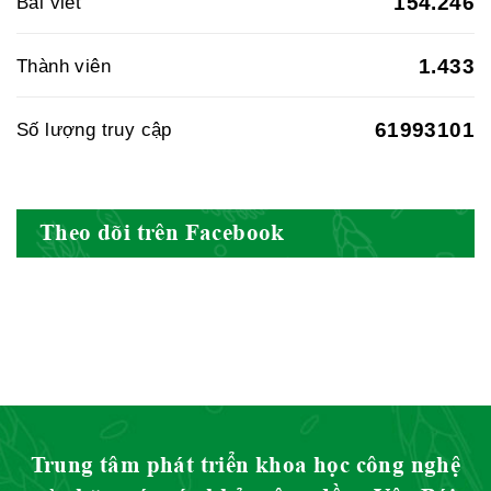
154.246
Bài viết
1.433
Thành viên
Hiệp hội doanh nghiệp dược Việt
Nam
61993101
Số lượng truy cập
Hội Đông Y Việt Nam
Theo dõi trên Facebook
Hội Đông Y Tỉnh Yên Bái
Trung tâm phát triển khoa học công nghệ