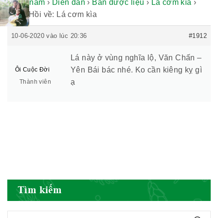
thuốc nam
›
Diễn đàn
›
Bán dược liệu
›
Lá cơm kìa
›
Phản Hồi về: Lá cơm kìa
Hiệp hội bệnh viện tư nhân Việt
Nam
10-06-2020 vào lúc 20:36
#1912
Lá này ở vùng nghĩa lộ, Văn Chấn –
Yên Bái bác nhé. Ko cần kiêng kỵ gì
Ôi Cuộc Đời
Cục quản lý y dược cổ truyền -
ạ
Thành viên
BYT
Hiệp hội doanh nghiệp dược Việt
Nam
Tìm kiếm
Hội Đông Y Việt Nam