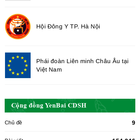
Hội Đông Y TP. Hà Nội
Phái đoàn Liên minh Châu Âu tại
Việt Nam
Hiệp hội bệnh viện tư nhân Việt
Nam
Cộng đồng YenBai CDSH
Cục quản lý y dược cổ truyền -
9
Chủ đề
BYT