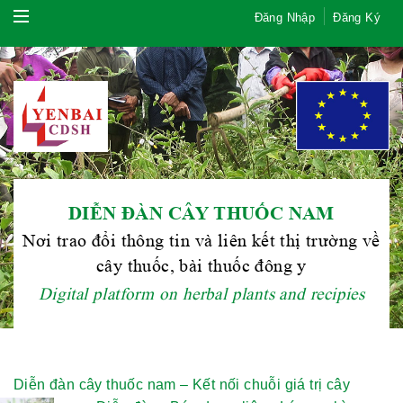
Đăng Nhập
Đăng Ký
DIỄN ĐÀN CÂY THUỐC NAM
Hội Đông Y TP. Hà Nội
Nơi trao đổi thông tin và liên kết thị trường về
cây thuốc, bài thuốc đông y
Digital platform on herbal plants and recipies
Phái đoàn Liên minh Châu Âu tại
Việt Nam
Diễn đàn cây thuốc nam – Kết nối chuỗi giá trị cây