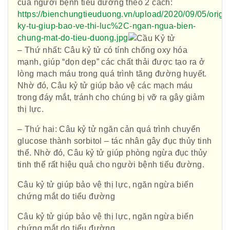
của người bệnh tiểu đường theo 2 cách:
https://bienchungtieuduong.vn/upload/2020/09/05/origi
ky-tu-giup-bao-ve-thi-luc%2C-ngan-ngua-bien-
chung-mat-do-tieu-duong.jpg
– Thứ nhất: Câu kỷ tử có tính chống oxy hóa
mạnh, giúp “dọn dẹp” các chất thải được tạo ra ở
lòng mạch máu trong quá trình tăng đường huyết.
Nhờ đó, Câu kỷ tử giúp bảo vệ các mạch máu
trong đáy mắt, tránh cho chúng bị vỡ ra gây giảm
thị lực.
– Thứ hai: Câu kỷ tử ngăn cản quá trình chuyển
glucose thành sorbitol – tác nhân gây đục thủy tinh
thể. Nhờ đó, Câu kỷ tử giúp phòng ngừa đục thủy
tinh thể rất hiệu quả cho người bệnh tiểu đường.
Câu kỷ tử giúp bảo vệ thị lực, ngăn ngừa biến
chứng mắt do tiểu đường
Câu kỷ tử giúp bảo vệ thị lực, ngăn ngừa biến
chứng mắt do tiểu đường