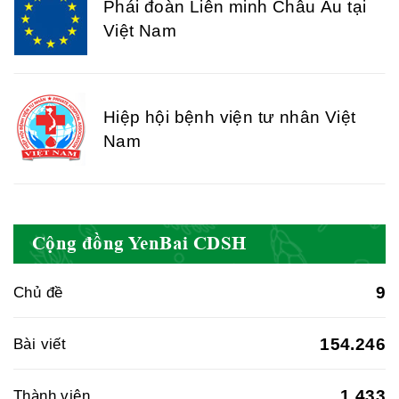
Phái đoàn Liên minh Châu Âu tại
Việt Nam
Hiệp hội bệnh viện tư nhân Việt
Nam
Cục quản lý y dược cổ truyền -
Cộng đồng YenBai CDSH
BYT
9
Chủ đề
Hiệp hội doanh nghiệp dược Việt
154.246
Bài viết
Nam
1.433
Thành viên