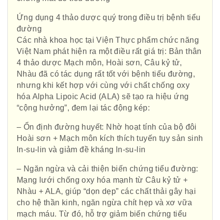
Ứng dụng 4 thảo dược quý trong điều trị bệnh tiểu
đường
Các nhà khoa học tại Viện Thực phẩm chức năng
Việt Nam phát hiện ra một điều rất giá trị: Bản thân
Hội Đông Y TP. Hà Nội
4 thảo dược Mạch môn, Hoài sơn, Câu kỷ tử,
Nhàu đã có tác dụng rất tốt với bệnh tiểu đường,
nhưng khi kết hợp với cùng với chất chống oxy
hóa Alpha Lipoic Acid (ALA) sẽ tạo ra hiệu ứng
“cộng hưởng”, đem lại tác động kép:
Phái đoàn Liên minh Châu Âu tại
– Ổn định đường huyết: Nhờ hoạt tính của bộ đôi
Việt Nam
Hoài sơn + Mạch môn kích thích tuyến tụy sản sinh
ln-su-lin và giảm đề kháng ln-su-lin
– Ngăn ngừa và cải thiện biến chứng tiểu đường:
Hiệp hội bệnh viện tư nhân Việt
Mạng lưới chống oxy hóa mạnh từ Câu kỷ tử +
Nam
Nhàu + ALA, giúp “dọn dẹp” các chất thải gây hại
cho hệ thần kinh, ngăn ngừa chít hẹp và xơ vữa
mạch máu. Từ đó, hỗ trợ giảm biến chứng tiểu