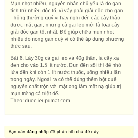
Mụn nhọt nhiều, nguyên nhân chủ yếu là do gan
tích trữ nhiều độc tố, vì vậy phải giải độc cho gan.
Thông thường quý vị hay nghĩ đến các cây thảo
dược mát gan, nhưng cà gai leo mới là loại cây
Phái đoàn Liên minh Châu Âu tại
giải độc gan tốt nhất. Để giúp chữa mụn nhọt
nhiều do nóng gan quý vị có thể áp dụng phương
Việt Nam
thức sau.
Bài 6. Lấy 30g cà gai leo và 40g thân, lá cây xạ
đen cho vào 1.5 lít nước. Đun đến sôi thì để nhỏ
Hiệp hội bệnh viện tư nhân Việt
lửa đến khi còn 1 lít nước thuốc, uống nhiều lần
Nam
trong ngày. Ngoài ra có thể dùng thêm bột quế
nguyên chất trộn với mật ong làm mặt nạ giúp trị
mụn trứng cá triệt để.
Theo: duoclieupumat.com
Cục quản lý y dược cổ truyền -
BYT
Bạn cần đăng nhập để phản hồi chủ đề này.