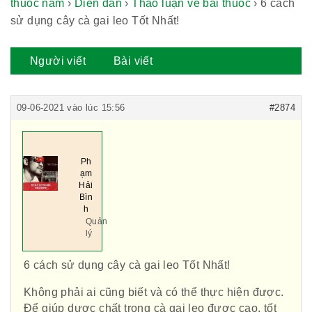
thuốc nam
›
Diễn đàn
›
Thảo luận về bài thuốc
›
6 cách
sử dụng cây cà gai leo Tốt Nhất!
Người viết
Bài viết
09-06-2021 vào lúc 15:56
#2874
Ph
ạm
Hải
Bìn
h
Quản
lý
6 cách sử dụng cây cà gai leo Tốt Nhất!
Không phải ai cũng biết và có thể thực hiện được.
Để giúp dược chất trong cà gai leo được cao, tốt