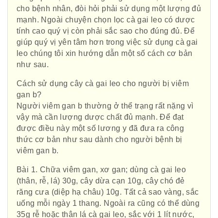
cho bệnh nhân, đòi hỏi phải sử dụng một lượng đủ
mạnh. Ngoài chuyện chọn lọc cà gai leo có dược
tính cao quý vị còn phải sắc sao cho đúng đủ. Để
giúp quý vị yên tâm hơn trong việc sử dụng cà gai
leo chúng tôi xin hướng dẫn một số cách cơ bản
như sau.
Cách sử dụng cây cà gai leo cho người bị viêm
gan b?
Người viêm gan b thường ở thể trạng rất nặng vì
vậy mà cần lượng dược chất đủ mạnh. Để đạt
được điều này một số lương y đã đưa ra công
thức cơ bản như sau dành cho người bệnh bị
viêm gan b.
Bài 1. Chữa viêm gan, xơ gan; dùng cà gai leo
(thân, rễ, lá) 30g, cây dừa cạn 10g, cây chó đẻ
răng cưa (diệp hạ châu) 10g. Tất cả sao vàng, sắc
uống mỗi ngày 1 thang. Ngoài ra cũng có thể dùng
35g rễ hoặc thân lá cà gai leo, sắc với 1 lít nước,