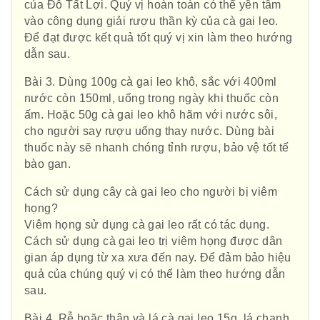
của Đỗ Tất Lợi. Quý vị hoàn toàn có thể yên tâm
vào công dụng giải rượu thần kỳ của cà gai leo.
Để đạt được kết quả tốt quý vị xin làm theo hướng
dẫn sau.
Bài 3. Dùng 100g cà gai leo khô, sắc với 400ml
nước còn 150ml, uống trong ngày khi thuốc còn
ấm. Hoặc 50g cà gai leo khô hãm với nước sôi,
cho người say rượu uống thay nước. Dùng bài
thuốc này sẽ nhanh chóng tỉnh rượu, bảo vệ tốt tế
bào gan.
Cách sử dụng cây cà gai leo cho người bị viêm
họng?
Viêm họng sử dụng cà gai leo rất có tác dụng.
Cách sử dụng cà gai leo trị viêm họng được dân
gian áp dụng từ xa xưa đến nay. Để đảm bảo hiệu
quả của chúng quý vị có thể làm theo hướng dẫn
sau.
Bài 4. Rễ hoặc thân và lá cà gai leo 15g, lá chanh