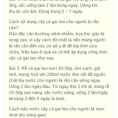
30g, sắc uống làm 2 lần trong ngày. Uống khi
thu.ốc còn ấm. Dùng trong 5 – 7 ngày.
Cách sử dụng cây cà gai leo cho người bị rắn
cắn?
Rắn độc cắn thường viêm nhiễm, truỵ tim, gây tử
vong cao, vì vậy cách tốt nhất là nên mang người
bị rắn cắn đến các cơ sở y tế để kịp thời cứa
chữa. Nếu bạn ở quá xa có thể áp dụng công thức
sắc cà gai leo như sau.
Bài 5. Rễ cà gai leo tươi 30-50g, rửa sạch, giã
nhỏ, mang hoà với 200ml nước đun sôi đã nguội,
chắt lấy nước cho người bị rắn cắn uống ngay.
Uống 2 lần ngày đầu. Từ ngày thứ 2 trở đi, dùng rễ
15-30g sao vàng, sắc nước uống, uống 2 lần/ngày
khoảng 3 đến 5 ngày là khỏi.
Cách nấu nước cây cà gai leo cho người bị mụn
nhọt (do nóng gan)
Hội Đông Y TP. Hà Nội