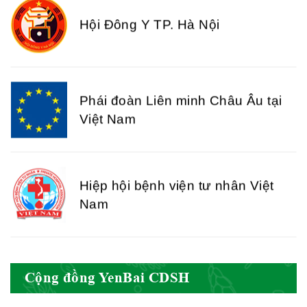
Hội Đông Y TP. Hà Nội
Phái đoàn Liên minh Châu Âu tại
Việt Nam
Hiệp hội bệnh viện tư nhân Việt
Nam
Cục quản lý y dược cổ truyền -
Cộng đồng YenBai CDSH
BYT