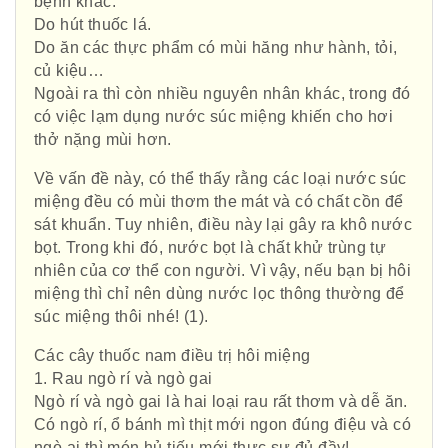
bệnh khác.
Do hút thuốc lá.
Do ăn các thực phẩm có mùi hăng như hành, tỏi,
củ kiệu…
Ngoài ra thì còn nhiều nguyên nhân khác, trong đó
có việc lạm dụng nước súc miệng khiến cho hơi
thở nặng mùi hơn.
Về vấn đề này, có thể thấy rằng các loại nước súc
miệng đều có mùi thơm the mát và có chất cồn để
sát khuẩn. Tuy nhiên, điều này lại gây ra khô nước
bọt. Trong khi đó, nước bọt là chất khử trùng tự
nhiên của cơ thể con người. Vì vậy, nếu bạn bị hôi
miệng thì chỉ nên dùng nước lọc thông thường để
súc miệng thôi nhé! (1).
Các cây thuốc nam điều trị hôi miệng
1. Rau ngò rí và ngò gai
Ngò rí và ngò gai là hai loại rau rất thơm và dễ ăn.
Có ngò rí, ổ bánh mì thịt mới ngon đúng điệu và có
ngò ai thì món hủ tiếu mới thực sự đủ đầy!