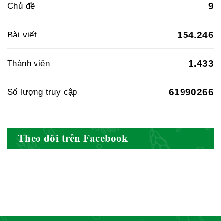
9
Chủ đề
Hiệp hội doanh nghiệp dược Việt
154.246
Bài viết
Nam
1.433
Thành viên
61990266
Số lượng truy cập
Hội Đông Y Việt Nam
Theo dõi trên Facebook
Hội Đông Y Tỉnh Yên Bái