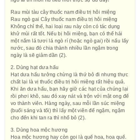
Rau mùi tàu cây thuốc nam điều trị hôi miệng
Rau ngò gai Cây thuốc nam điều trị hôi miệng
Không chỉ thế, hai loại rau này còn có tác dụng
khử mùi rất tốt. Nếu bị hôi miệng, bạn có thể hái
một nắm lá tươi lá ngò rí (hoặc ngò gai) rồi nấu lấy
nước, sau đó chia thành nhiều lần ngậm trong
ngày là sẽ giảm dần (2).
2. Dùng hạt dưa hấu
Hạt dưa hấu tưởng chừng là thứ bỏ đi nhưng thực
chất lại là vị thuốc điều trị hôi miệng rất hiệu quả.
Khi ăn dưa hấu, bạn hãy giữ các hạt của chúng lại
rồi phơi khô, sau đó xay nát và trộn với mật ong để
vo thành viên. Hàng ngày, sau mỗi lần súc miệng
(buổi sáng và tối) thì lấy một viên để ngậm, ngậm
cho đến khi tan ra thì nhổ bỏ (2).
3. Dùng hoa mộc hương
Hoa mộc hương hay còn gọi là quế hoa, hoa quế.