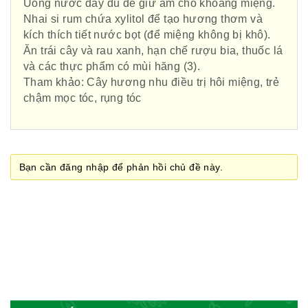
Uống nước đầy đủ để giữ ẩm cho khoang miệng.
Nhai si rum chứa xylitol để tạo hương thơm và
Hiệp hội bệnh viện tư nhân Việt
kích thích tiết nước bọt (để miệng không bị khô).
Nam
Ăn trái cây và rau xanh, hạn chế rượu bia, thuốc lá
và các thực phẩm có mùi hăng (3).
Tham khảo: Cây hương nhu điều trị hôi miệng, trẻ
chậm mọc tóc, rụng tóc
Cục quản lý y dược cổ truyền -
BYT
Bạn cần đăng nhập để phản hồi chủ đề này.
Hiệp hội doanh nghiệp dược Việt
Nam
Hội Đông Y Việt Nam