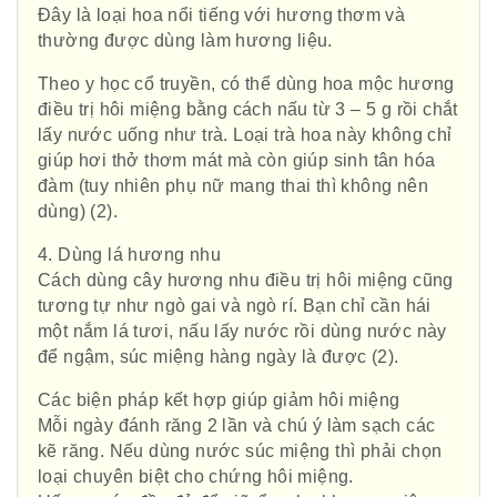
Đây là loại hoa nổi tiếng với hương thơm và
thường được dùng làm hương liệu.
Theo y học cổ truyền, có thể dùng hoa mộc hương
điều trị hôi miệng bằng cách nấu từ 3 – 5 g rồi chắt
lấy nước uống như trà. Loại trà hoa này không chỉ
giúp hơi thở thơm mát mà còn giúp sinh tân hóa
đàm (tuy nhiên phụ nữ mang thai thì không nên
dùng) (2).
4. Dùng lá hương nhu
Cách dùng cây hương nhu điều trị hôi miệng cũng
Hội Đông Y TP. Hà Nội
tương tự như ngò gai và ngò rí. Bạn chỉ cần hái
một nắm lá tươi, nấu lấy nước rồi dùng nước này
để ngậm, súc miệng hàng ngày là được (2).
Các biện pháp kết hợp giúp giảm hôi miệng
Phái đoàn Liên minh Châu Âu tại
Mỗi ngày đánh răng 2 lần và chú ý làm sạch các
Việt Nam
kẽ răng. Nếu dùng nước súc miệng thì phải chọn
loại chuyên biệt cho chứng hôi miệng.