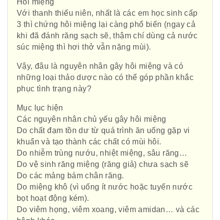
Hôi miệng
Với thanh thiếu niên, nhất là các em học sinh cấp
3 thì chứng hôi miệng lại càng phổ biến (ngay cả
khi đã đánh răng sạch sẽ, thậm chí dùng cả nước
súc miệng thì hơi thở vẫn nặng mùi).
Vậy, đâu là nguyên nhân gây hôi miệng và có
những loại thảo dược nào có thể góp phần khắc
phục tình trạng này?
Mục lục hiện
Các nguyên nhân chủ yếu gây hôi miệng
Do chất đạm tồn dư từ quá trình ăn uống gặp vi
khuẩn và tạo thành các chất có mùi hôi.
Do nhiễm trùng nướu, nhiệt miệng, sâu răng…
Do vệ sinh răng miệng (răng giả) chưa sạch sẽ
Do các mảng bám chân răng.
Do miệng khô (vì uống ít nước hoặc tuyến nước
bọt hoạt động kém).
Do viêm họng, viêm xoang, viêm amidan… và các