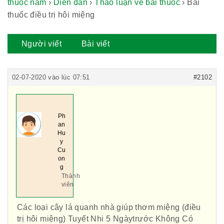
thuốc nam
›
Diễn đàn
›
Thảo luận về bài thuốc
›
Bài
thuốc điều trị hôi miệng
Người viết
Bài viết
02-07-2020 vào lúc 07:51
#2102
Ph
an
Hu
y
Cu
on
g
Thành
viên
Các loại cây lá quanh nhà giúp thơm miệng (điều
trị hôi miệng) Tuyết Nhi 5 Ngàytrước Không Có