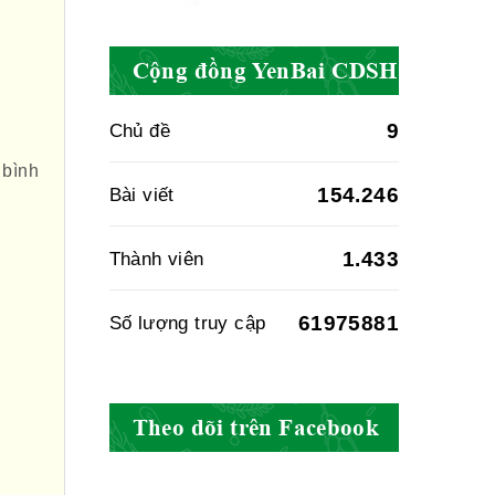
Cục quản lý y
dược cổ truyền -
Cộng đồng YenBai CDSH
BYT
9
Chủ đề
Hiệp hội doanh
 bình
154.246
Bài viết
nghiệp dược Việt
Nam
1.433
Thành viên
61975881
Số lượng truy cập
Hội Đông Y Việt
Nam
Theo dõi trên Facebook
Hội Đông Y Tỉnh
Yên Bái