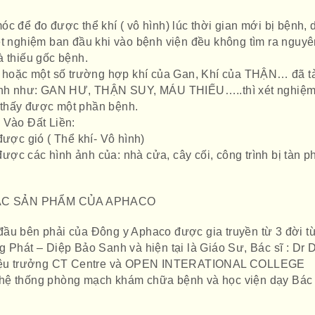
c để đo được thể khí ( vô hình) lúc thời gian mới bị bệnh, 
ét nghiệm ban đầu khi vào bệnh viện đều không tìm ra nguy
à thiếu gốc bệnh.
nh hoặc một số trường hợp khí của Gan, Khí của THẬN… đã t
 hình như: GAN HƯ, THẬN SUY, MÁU THIẾU…..thì xét nghiệ
thấy được một phần bệnh.
 Vào Đất Liền:
được gió ( Thể khí- Vô hình)
p được các hình ảnh của: nhà cửa, cây cối, công trình bị tàn 
ÁC SẢN PHẨM CỦA APHACO
ầu bên phải của Đông y Aphaco được gia truyền từ 3 đời t
 Phát – Diệp Bảo Sanh và hiện tại là Giáo Sư, Bác sĩ : Dr 
 Hiệu trưởng CT Centre và OPEN INTERATIONAL COLLEGE
hệ thống phòng mạch khám chữa bệnh và học viện dạy Bác