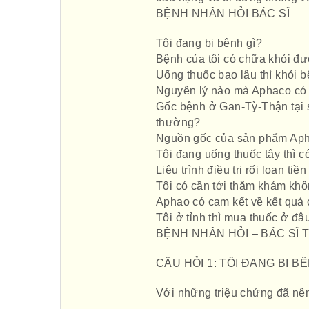
BỆNH NHÂN HỎI BÁC SĨ
Tôi đang bị bệnh gì?
Bệnh của tôi có chữa khỏi đ
Uống thuốc bao lâu thì khỏi 
Nguyên lý nào mà Aphaco có t
Gốc bệnh ở Gan-Tỳ-Thận tại s
thường?
Nguồn gốc của sản phẩm Ap
Tôi đang uống thuốc tây thì
Liệu trình điều trị rối loạn t
Tôi có cần tới thăm khám khô
Aphao có cam kết về kết quả
Tôi ở tỉnh thì mua thuốc ở đ
BỆNH NHÂN HỎI – BÁC SĨ 
CÂU HỎI 1: TÔI ĐANG BỊ B
Với những triệu chứng đã nên 