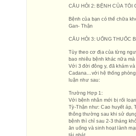
CÂU HỎI 2: BỆNH CỦA TÔ
Bệnh của bạn có thể chữa kh
Gan- Thận
CÂU HỎI 3: UỐNG THUỐC B
Tùy theo cơ địa của từng ngườ
bao nhiêu bệnh khác nữa mà 
Với 3 đời đông y, đã khám v
Cadana…với hệ thống phòng 
luận như sau:
Trường Hợp 1:
Với bệnh nhân mới bị rối loạ
Tỳ-Thận như: Cao huyết áp, T
thông thường sau khi sử dụng
bệnh thì chỉ sau 2-3 tháng k
ăn uống và sinh hoạt lành mạ
tái phát.