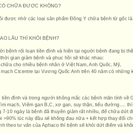
I CÓ CHỮA ĐƯỢC KHÔNG?
ỏi được nhờ các loại sản phẩm Đông Y chữa bệnh từ gốc là
AO LÂU THÌ KHỎI BỆNH?
i bệnh rối loạn tiền đình và hiện tại người bệnh đang bị th
thời gian giảm bệnh và phục hồi sẽ khác nhau:
à chữa cho nhiều bệnh nhân ở Việt Nam, Anh Quốc, Mỹ,
mạch Ctcentre tại Vương Quốc Anh trên 40 năm có những k
n tiền đình và trong người không mắc các bệnh mãn tính về 
im mạch, Viêm gan B,C, xơ gan, suy thận, tiểu đường…. thì
 7-10 ngày là bệnh đã thuyên giảm rất nhiều, để chữa dứt 
hỏi >90% lúc này đầu sẽ không đau nữa + kết hợp thay đổi ch
nh theo tư vấn của Aphaco thì bệnh sẽ khỏi dứt điểm và kh