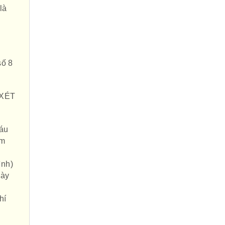
là
số 8
 XÉT
máu
êm
ình)
này
hí
h