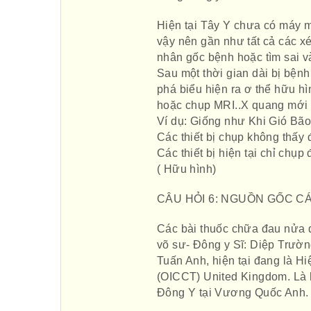
Hiện tại Tây Y chưa có máy mó
vậy nên gần như tất cả các x
nhân gốc bệnh hoặc tìm sai v
Sau một thời gian dài bị bệ
phá biểu hiện ra ơ thể hữu
hoặc chụp MRI..X quang mới 
Ví dụ: Giống như Khi Gió Bão
Các thiết bị chụp không thấy 
Các thiết bị hiện tại chỉ chụ
( Hữu hình)
CÂU HỎI 6: NGUỒN GỐC C
Các bài thuốc chữa đau nửa đ
võ sư- Đông y Sĩ: Diệp Trường
Tuấn Anh, hiện tại đang là
(OICCT) United Kingdom. Là 
Đông Y tại Vương Quốc Anh.