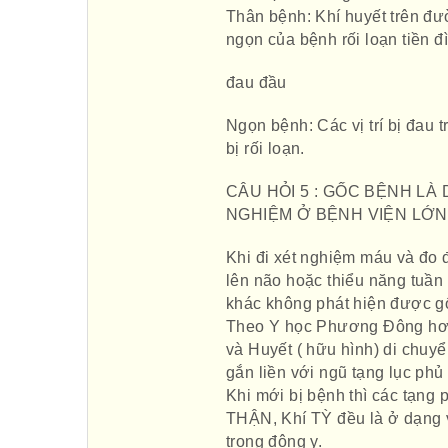
Thân bệnh: Khí huyết trên đườ
ngọn của bệnh rối loạn tiền đ
đau đầu
Ngọn bệnh: Các vị trí bị đau 
bị rối loạn.
CÂU HỎI 5 : GỐC BỆNH LÀ 
NGHIỆM Ở BỆNH VIỆN LỚN
Khi đi xét nghiệm máu và đo
lên não hoặc thiểu năng tuần
khác không phát hiện được g
Theo Y học Phương Đông hơn 
và Huyết ( hữu hình) di chuy
gắn liền với ngũ tạng lục phủ
Khi mới bị bệnh thì các tạng
THẬN, Khí TỲ đều là ở dạng v
trong đông y.