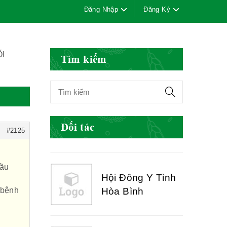
Đăng Nhập
Đăng Ký
Hội Đông Y Việt
Nam
I
Tìm kiếm
Hội Đông Y Tỉnh
Yên Bái
Đối tác
#2125
Hội Đông Y Tỉnh
đầu
Hòa Bình
 bệnh
Hội Đông Y Tỉnh