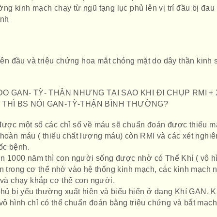
ng kinh mạch chạy từ ngũ tạng lục phủ lên vị trí đầu bị đau 
ình
trên đầu và triệu chứng hoa mắt chóng mặt do dây thần kinh 
DO GAN- TỲ- THẬN NHƯNG TẠI SAO KHI ĐI CHỤP RMI +
 THÌ BS NÓI GAN-TỲ-THẬN BÌNH THƯỜNG?
 được một số các chỉ số về máu sẽ chuẩn đoán được thiếu 
 hoàn máu ( thiếu chất lượng máu) còn RMI và các xét nghi
ốc bệnh.
1000 năm thì con người sống được nhờ có Thể Khí ( vô h
ển trong cơ thể nhờ vào hệ thống kinh mạch, các kinh mạch 
 và chạy khắp cơ thể con người.
 phủ bị yếu thường xuất hiện và biểu hiển ở dạng Khí GAN, K
ô hình chỉ có thể chuẩn đoán bằng triệu chứng và bắt mạc