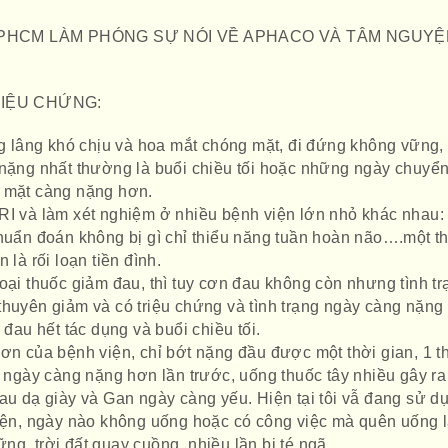
TPHCM LÀM PHÓNG SỰ NÓI VỀ APHACO VÀ TÂM NGUY
RIỆU CHỨNG:
âng lâng khó chịu và hoa mắt chóng mặt, đi đứng không vững
 nặng nhất thường là buổi chiều tối hoặc những ngày chuyể
g mặt càng nặng hơn.
RI và làm xét nghiệm ở nhiều bệnh viện lớn nhỏ khác nhau:
chuẩn đoán không bị gì chỉ thiểu năng tuần hoàn não….một t
 là rối loạn tiền đình.
oại thuốc giảm đau, thì tuy cơn đau không còn nhưng tình tr
thuyên giảm và có triệu chứng và tình trạng ngày càng nặng
 đau hết tác dụng và buổi chiều tối.
ơn của bệnh viện, chỉ bớt nặng đầu được một thời gian, 1 t
à ngày càng nặng hơn lần trước, uống thuốc tây nhiều gây ra
đau dạ giày và Gan ngày càng yếu. Hiện tại tôi vẫ đang sử d
viện, ngày nào không uống hoặc có công việc mà quên uống 
ng, trời đất quay cuồng, nhiều lần bị té ngã……