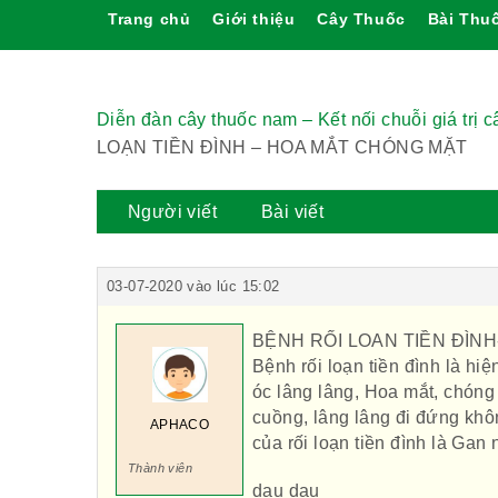
Trang chủ
Giới thiệu
Cây Thuốc
Bài Thu
Diễn đàn cây thuốc nam – Kết nối chuỗi giá trị 
LOẠN TIỀN ĐÌNH – HOA MẮT CHÓNG MẶT
Người viết
Bài viết
03-07-2020 vào lúc 15:02
BỆNH RỐI LOAN TIỀN ĐÌN
Bệnh rối loạn tiền đình là h
óc lâng lâng, Hoa mắt, chóng 
cuồng, lâng lâng đi đứng kh
APHACO
của rối loạn tiền đình là Gan
Thành viên
dau dau