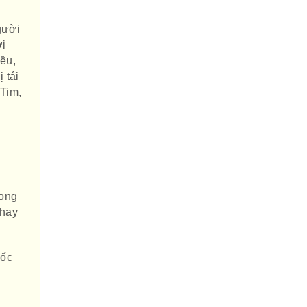
gười
ời
ều,
 tái
 Tim,
rong
chạy
Gốc