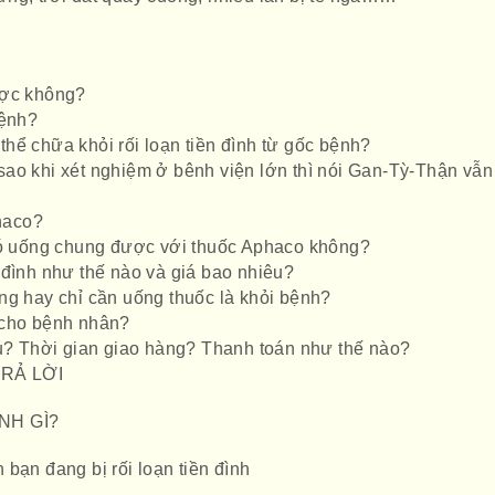
ược không?
bệnh?
hể chữa khỏi rối loạn tiền đình từ gốc bệnh?
ao khi xét nghiệm ở bênh viện lớn thì nói Gan-Tỳ-Thận vẫn
haco?
 có uống chung được với thuốc Aphaco không?
iền đình như thế nào và giá bao nhiêu?
ng hay chỉ cần uống thuốc là khỏi bệnh?
 cho bệnh nhân?
âu? Thời gian giao hàng? Thanh toán như thế nào?
TRẢ LỜI
ỆNH GÌ?
bạn đang bị rối loạn tiền đình