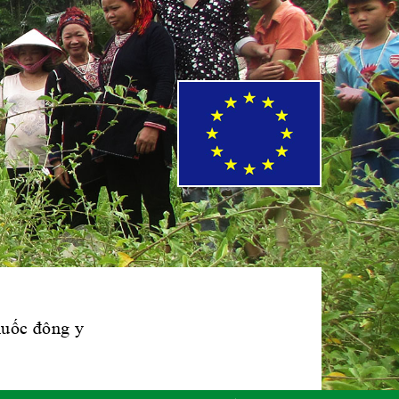
Phái đoàn Liên
minh Châu Âu tại
Việt Nam
Hiệp hội bệnh
viện tư nhân Việt
Nam
Cục quản lý y
dược cổ truyền -
BYT
thuốc đông y
Hiệp hội doanh
nghiệp dược Việt
Nam