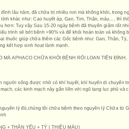
n đình lâu năm, đã chữa trị nhiều nơi mà không khỏi, trong n
tính khác như: Cao huyết áp, Gan, Tim, Thận, máu…. thì th
iều hơn: Tuy vậy Sau 15-20 ngày bệnh đã thuyên giảm rất nhi
iệu trình sẽ bớt bệnh >90% và để khỏi hoàn toàn và không bị
loại thuốc giúp chữa thêm các Gốc bệnh như: Gan, Thận, Tỳ,
ống kết hợp sinh hoạt lành mạnh.
O MÀ APHACO CHỮA KHỎI BỆNH RỐI LOAN TIỀN ĐÌNH.
người sống được nhờ có khí huyết, khí huyến di chuyển t
 mạch, các kinh mạch này gắn liền với ngũ tạng lục phủ và 
guyên lý đó,chúng tôi chữa bệnh theo nguyên lý Chữa từ 
ệnh
NG + THẬN YẾU + TỲ ( THIẾU MÁU)