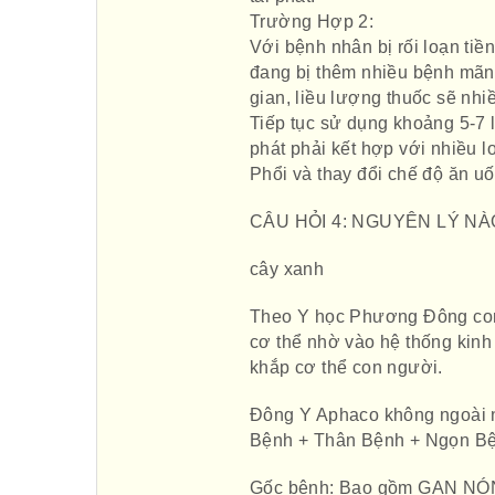
Trường Hợp 2:
Với bệnh nhân bị rối loạn tiề
đang bị thêm nhiều bệnh mãn 
gian, liều lượng thuốc sẽ nh
Tiếp tục sử dụng khoảng 5-7 l
phát phải kết hợp với nhiều 
Phổi và thay đổi chế độ ăn u
CÂU HỎI 4: NGUYÊN LÝ NÀ
cây xanh
Theo Y học Phương Đông con 
cơ thể nhờ vào hệ thống kinh
khắp cơ thể con người.
Đông Y Aphaco không ngoài n
Bệnh + Thân Bệnh + Ngọn B
Gốc bệnh: Bao gồm GAN NÓ