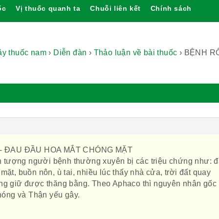
ốc
Vị thuốc quanh ta
Chuỗi liên kết
Chính sách
cây thuốc nam
›
Diễn đàn
›
Thảo luận về bài thuốc
›
BỆNH RỐ
H- ĐAU ĐẦU HOA MẮT CHÓNG MẶT
iện tượng người bệnh thường xuyên bị các triệu chứng như: 
mặt, buồn nôn, ù tai, nhiều lúc thấy nhà cửa, trời đất quay
ông giữ được thăng bằng. Theo Aphaco thì nguyên nhân gốc
 nóng và Thận yếu gây.