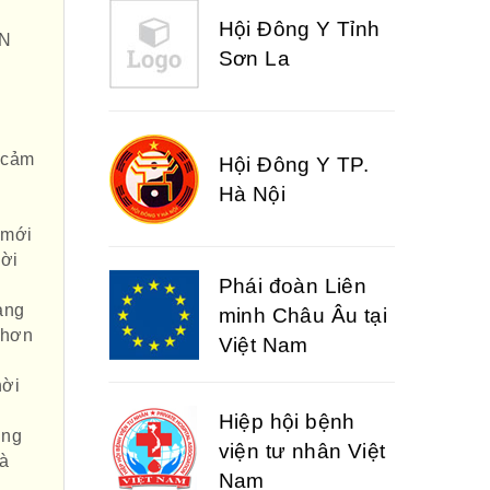
Sơn La
ỆN
Hội Đông Y TP.
, cảm
Hà Nội
n
 mới
Phái đoàn Liên
hời
minh Châu Âu tại
ạng
Việt Nam
 hơn
hời
Hiệp hội bệnh
viện tư nhân Việt
ụng
Nam
là