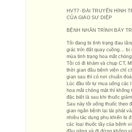
HVT7- ĐÀI TRUYỀN HÌNH 
CỦA GIÁO SƯ DIỆP
BỆNH NHÂN TRÌNH BÀY T
Tôi đang bị tình trạng đau l
giác trời đất quay cuồng… bị
mùa tình trạng hoa mắt chón
Tôi có đi khám và chụp CT, M
thời gian đầu bệnh viện chỉ 
gian sau thì có nơi chuẩn đoán
Lúc đầu tôi tự mua uống các l
hoa mắt chóng mặt thì không 
đặc biệt là sau khi thuốc giảm
Sau này tôi uống thuốc theo đ
gian ngắn bệnh lại tái phát v
nhiều tác dụng phụ khiến bị 
các loại thuốc tây của bệnh 
đầu nặng và đi đứng không vữ