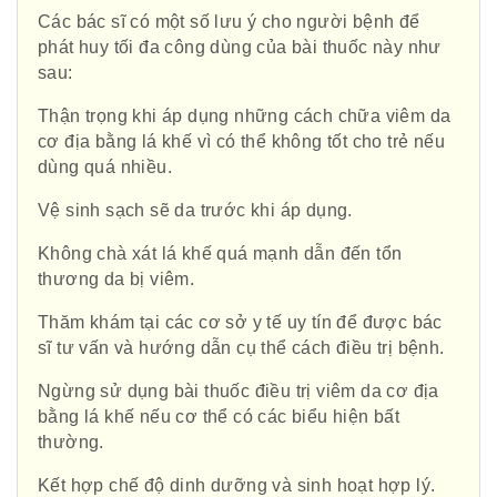
Các bác sĩ có một số lưu ý cho người bệnh để
phát huy tối đa công dùng của bài thuốc này như
sau:
Thận trọng khi áp dụng những cách chữa viêm da
cơ địa bằng lá khế vì có thể không tốt cho trẻ nếu
dùng quá nhiều.
Vệ sinh sạch sẽ da trước khi áp dụng.
Không chà xát lá khế quá mạnh dẫn đến tổn
thương da bị viêm.
Thăm khám tại các cơ sở y tế uy tín để được bác
sĩ tư vấn và hướng dẫn cụ thể cách điều trị bệnh.
Hội Đông Y TP. Hà Nội
Ngừng sử dụng bài thuốc điều trị viêm da cơ địa
bằng lá khế nếu cơ thể có các biểu hiện bất
thường.
Phái đoàn Liên minh Châu Âu tại
Kết hợp chế độ dinh dưỡng và sinh hoạt hợp lý.