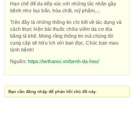
Việt Nam
Hạn chế để da tiếp xúc với những tác nhân gây
bệnh như bụi bẩn, hóa chất, mỹ phẩm,…
Trên đây là những thông tin chi tiết về tác dụng và
cách thực hiện bài thuốc chữa viêm da cơ địa
Hiệp hội bệnh viện tư nhân Việt
bằng lá khế. Mong rằng thông tin mà chúng tôi
Nam
cung cấp sẽ hữu ích với bạn đọc. Chúc bạn mau
lành bệnh!
Nguồn:
https://iwthanoi.vn/benh-da-lieu/
Cục quản lý y dược cổ truyền -
BYT
Bạn cần đăng nhập để phản hồi chủ đề này.
Hiệp hội doanh nghiệp dược Việt
Nam