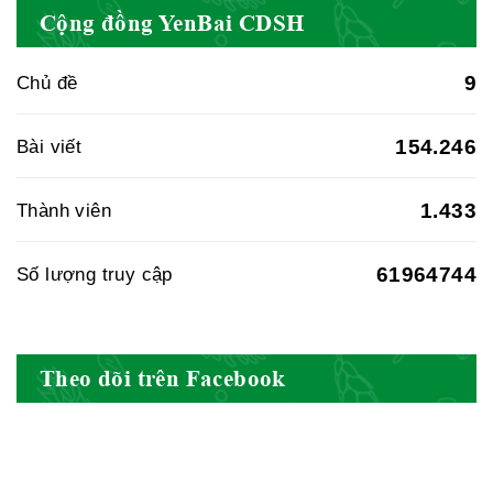
Cục quản lý y dược cổ truyền -
Cộng đồng YenBai CDSH
BYT
9
Chủ đề
Hiệp hội doanh nghiệp dược Việt
154.246
Bài viết
Nam
1.433
Thành viên
61964744
Số lượng truy cập
Hội Đông Y Việt Nam
Theo dõi trên Facebook
Hội Đông Y Tỉnh Yên Bái