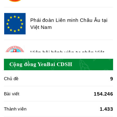
Việt Nam
Hiệp hội bệnh viện tư nhân Việt
Nam
Cục quản lý y dược cổ truyền -
Cộng đồng YenBai CDSH
BYT
9
Chủ đề
154.246
Bài viết
Hiệp hội doanh nghiệp dược Việt
Nam
1.433
Thành viên