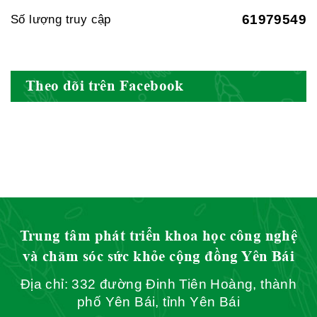
61979549
Số lượng truy cập
Hội Đông Y Việt Nam
Theo dõi trên Facebook
Hội Đông Y Tỉnh Yên Bái
Hội Đông Y Tỉnh Hòa Bình
Trung tâm phát triển khoa học công nghệ
và chăm sóc sức khỏe cộng đồng Yên Bái
Địa chỉ: 332 đường Đinh Tiên Hoàng, thành
Hội Đông Y Tỉnh Sơn La
phố Yên Bái, tỉnh Yên Bái