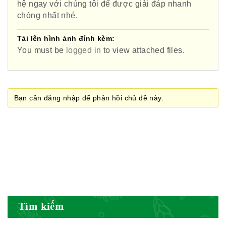
hệ ngay với chúng tôi để được giải đáp nhanh
Nam
chóng nhất nhé.
Tải lên hình ảnh đính kèm:
You must be
logged in
to view attached files.
Cục quản lý y dược cổ truyền -
BYT
Bạn cần đăng nhập để phản hồi chủ đề này.
Hiệp hội doanh nghiệp dược Việt
Nam
Hội Đông Y Việt Nam
Tìm kiếm