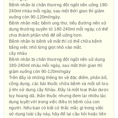
Bệnh nhân bị chấn thương đột ngột nên uống 180-
240ml nhàu mỗi ngày, sau một thời gian thì giảm
xuống còn 90-120ml/ngày.
Bệnh nhân mắc bệnh ung thư, tiểu đường nên sử
dụng thường xuyên từ 180-240ml mỗi ngày, có thể
chia thành phần nhỏ để dễ uống hơn.
Bệnh nhân bị bệnh về mắt thì có thể chữa bệnh
bằng việc nhỏ từng giọt nhỏ vào mắt.
cây nhàu
Hội Đông Y TP. Hà Nội
Bệnh nhân bị chấn thương đột ngột nên sử dụng
180-240ml nhàu mỗi ngày, sau một thời gian thì
giảm xuống còn 90-120ml/ngày
Trên đây là những thông tin về đặc điểm, phân bố,
Phái đoàn Liên minh Châu Âu tại
công dụng, các bài thuốc chữa bệnh và một số lưu
ý khi sử dụng cây Nhàu. Đây là một loại thảo dược
Việt Nam
tuy hoang dã, thân thuộc nhưng đem lại nhiều tác
dụng tuyệt vời trong việc điều trị bệnh của con
người. Nếu bạn có bất cứ thắc mắc gì trong việc
sử dụng loài cây này, hãy để lại câu hỏi hoặc liên
Hiệp hội bệnh viện tư nhân Việt