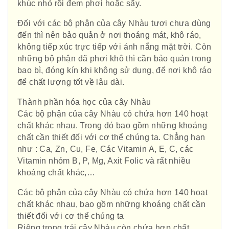
khúc nhỏ rồi đem phơi hoặc sấy.
Đối với các bộ phận của cây Nhàu tươi chưa dùng
đến thì nên bảo quản ở nơi thoáng mát, khô ráo,
không tiếp xúc trực tiếp với ánh nắng mặt trời. Còn
những bộ phận đã phơi khô thì cần bảo quản trong
bao bì, đóng kín khi không sử dụng, để nơi khô ráo
để chất lượng tốt về lâu dài.
Thành phần hóa học của cây Nhàu
Các bộ phận của cây Nhàu có chứa hơn 140 hoạt
chất khác nhau. Trong đó bao gồm những khoáng
chất cần thiết đối với cơ thể chúng ta. Chẳng hạn
như : Ca, Zn, Cu, Fe, Các Vitamin A, E, C, các
Vitamin nhóm B, P, Mg, Axit Folic và rất nhiều
khoáng chất khác,…
Các bộ phận của cây Nhàu có chứa hơn 140 hoạt
chất khác nhau, bao gồm những khoáng chất cần
thiết đối với cơ thể chúng ta
Riêng trong trái cây Nhàu còn chứa hợp chất