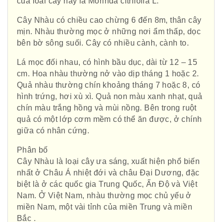
của loài cây này là Morinda citrifolia L.
Cây Nhàu có chiều cao chừng 6 đến 8m, thân cây
mịn. Nhàu thường mọc ở những nơi ẩm thấp, dọc
bên bờ sông suối. Cây có nhiều cành, cành to.
Lá mọc đối nhau, có hình bầu dục, dài từ 12 – 15
cm. Hoa nhàu thường nở vào dịp tháng 1 hoặc 2.
Quả nhàu thường chín khoảng tháng 7 hoặc 8, có
hình trứng, hơi xù xì. Quả non màu xanh nhạt, quả
chín màu trắng hồng và mùi nồng. Bên trong ruột
quả có một lớp cơm mềm có thể ăn được, ở chính
giữa có nhân cứng.
Phân bố
Cây Nhàu là loại cây ưa sáng, xuất hiện phổ biến
nhất ở Châu Á nhiệt đới và châu Đại Dương, đặc
biệt là ở các quốc gia Trung Quốc, Ấn Độ và Việt
Nam. Ở Việt Nam, nhàu thường mọc chủ yếu ở
miền Nam, một vài tỉnh của miền Trung và miền
Bắc .