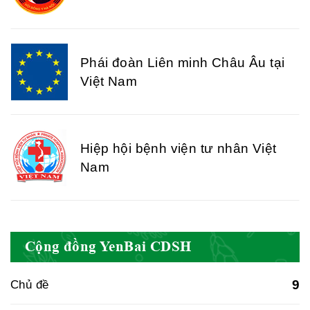
Phái đoàn Liên minh Châu Âu tại
Việt Nam
Hiệp hội bệnh viện tư nhân Việt
Nam
Cục quản lý y dược cổ truyền -
Cộng đồng YenBai CDSH
BYT
9
Chủ đề