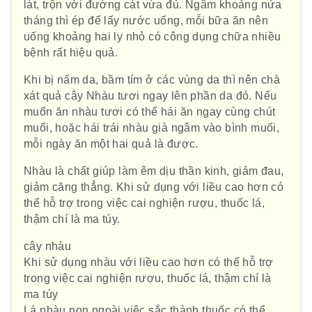
lát, trộn với đường cát vừa đủ. Ngâm khoảng nửa
tháng thì ép để lấy nước uống, mỗi bữa ăn nên
uống khoảng hai ly nhỏ có công dụng chữa nhiều
bệnh rất hiệu quả.
Khi bị nấm da, bầm tím ở các vùng da thì nên chà
xát quả cây Nhàu tươi ngay lên phần da đó. Nếu
muốn ăn nhàu tươi có thể hái ăn ngay cùng chút
muối, hoặc hái trái nhàu già ngâm vào bình muối,
mỗi ngày ăn một hai quả là được.
Nhàu là chất giúp làm êm dịu thần kinh, giảm đau,
giảm căng thẳng. Khi sử dụng với liều cao hơn có
thể hỗ trợ trong việc cai nghiện rượu, thuốc lá,
thậm chí là ma túy.
cây nhàu
Khi sử dụng nhàu với liều cao hơn có thể hỗ trợ
trong việc cai nghiện rượu, thuốc lá, thậm chí là
ma túy
Lá nhàu non ngoài việc sắc thành thuốc có thể