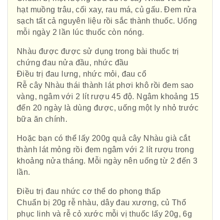
hạt muồng trâu, cối xay, rau má, củ gấu. Đem rửa
sạch tất cả nguyên liệu rồi sắc thành thuốc. Uống
mỗi ngày 2 lần lúc thuốc còn nóng.
Nhàu được được sử dụng trong bài thuốc trị
chứng đau nửa đầu, nhức đầu
Điều trị đau lưng, nhức mỏi, đau cổ
Rễ cây Nhàu thái thành lát phơi khô rồi đem sao
vàng, ngâm với 2 lít rượu 45 độ. Ngâm khoảng 15
đến 20 ngày là dùng được, uống một ly nhỏ trước
bữa ăn chính.
Hoặc bạn có thể lấy 200g quả cây Nhàu già cắt
thành lát mỏng rồi đem ngâm với 2 lít rượu trong
khoảng nửa tháng. Mỗi ngày nên uống từ 2 đến 3
lần.
Điều trị đau nhức cơ thể do phong thấp
Chuẩn bị 20g rễ nhàu, dây đau xương, củ Thổ
phục linh và rễ cỏ xước mỗi vị thuốc lấy 20g, 6g