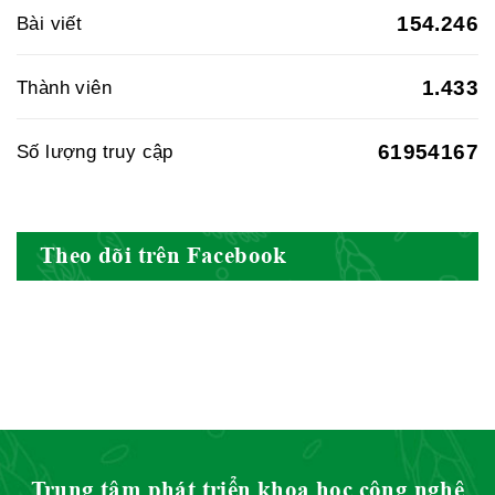
Hiệp hội doanh nghiệp dược Việt
154.246
Bài viết
Nam
1.433
Thành viên
61954167
Số lượng truy cập
Hội Đông Y Việt Nam
Theo dõi trên Facebook
Hội Đông Y Tỉnh Yên Bái
Hội Đông Y Tỉnh Hòa Bình
Trung tâm phát triển khoa học công nghệ