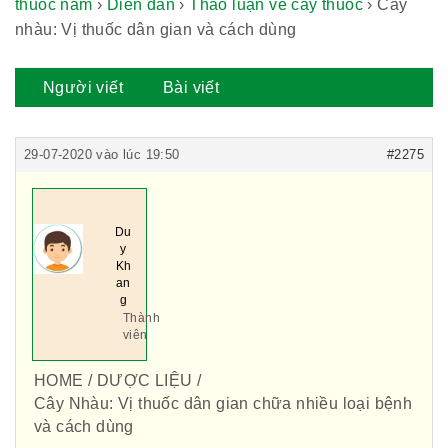
thuốc nam
›
Diễn đàn
›
Thảo luận về cây thuốc
›
Cây
nhàu: Vị thuốc dân gian và cách dùng
Người viết
Bài viết
29-07-2020 vào lúc 19:50
#2275
Du
y
Kh
an
g
Thành
viên
HOME / DƯỢC LIỆU /
Cây Nhàu: Vị thuốc dân gian chữa nhiều loại bệnh
và cách dùng