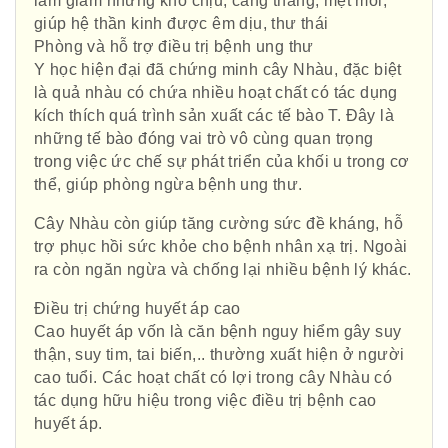
làm giảm những khó chịu, căng thẳng, mệt mỏi,
giúp hệ thần kinh được êm dịu, thư thái
Phòng và hỗ trợ điều trị bệnh ung thư
Y học hiện đại đã chứng minh cây Nhàu, đặc biệt
là quả nhàu có chứa nhiều hoạt chất có tác dụng
kích thích quá trình sản xuất các tế bào T. Đây là
những tế bào đóng vai trò vô cùng quan trọng
trong việc ức chế sự phát triển của khối u trong cơ
thể, giúp phòng ngừa bệnh ung thư.
Cây Nhàu còn giúp tăng cường sức đề kháng, hỗ
trợ phục hồi sức khỏe cho bệnh nhân xạ trị. Ngoài
ra còn ngăn ngừa và chống lại nhiều bệnh lý khác.
Điều trị chứng huyết áp cao
Cao huyết áp vốn là căn bệnh nguy hiểm gây suy
thận, suy tim, tai biến,.. thường xuất hiện ở người
cao tuổi. Các hoạt chất có lợi trong cây Nhàu có
tác dụng hữu hiệu trong việc điều trị bệnh cao
huyết áp.