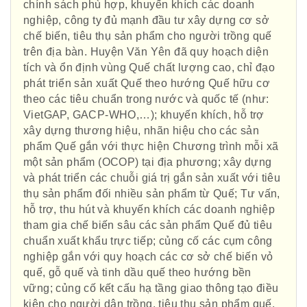
chính sách phù hợp, khuyến khích các doanh
nghiệp, công ty đủ mạnh đầu tư xây dựng cơ sở
chế biến, tiêu thụ sản phẩm cho người trồng quế
trên địa bàn. Huyện Văn Yên đã quy hoạch diện
tích và ổn định vùng Quế chất lượng cao, chỉ đạo
phát triển sản xuất Quế theo hướng Quế hữu cơ
theo các tiêu chuẩn trong nước và quốc tế (như:
VietGAP, GACP-WHO,…); khuyến khích, hỗ trợ
xây dựng thương hiệu, nhãn hiệu cho các sản
phẩm Quế gắn với thực hiện Chương trình mỗi xã
một sản phẩm (OCOP) tại địa phương; xây dựng
và phát triển các chuỗi giá trị gắn sản xuất với tiêu
thụ sản phẩm đối nhiều sản phẩm từ Quế; Tư vấn,
hỗ trợ, thu hút và khuyến khích các doanh nghiệp
tham gia chế biến sâu các sản phẩm Quế đủ tiêu
chuẩn xuất khẩu trực tiếp; củng cố các cụm công
Hội Đông Y TP. Hà Nội
nghiệp gắn với quy hoạch các cơ sở chế biến vỏ
quế, gỗ quế và tinh dầu quế theo hướng bền
vững; củng cố kết cấu hạ tầng giao thông tạo điều
kiện cho người dân trồng, tiêu thụ sản phẩm quế.