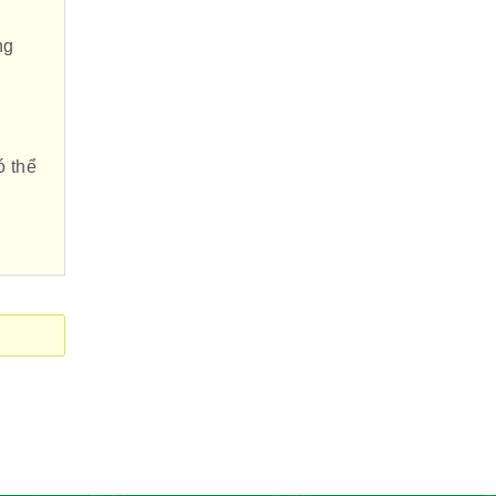
ng
Hội Đông Y Tỉnh
Hòa Bình
ó thể
Hội Đông Y Tỉnh
Sơn La
Hội Đông Y TP.
Hà Nội