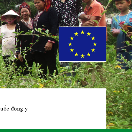
Phái đoàn Liên
minh Châu Âu tại
Việt Nam
Hiệp hội bệnh
viện tư nhân Việt
Nam
Cục quản lý y
dược cổ truyền -
BYT
thuốc đông y
Hiệp hội doanh
nghiệp dược Việt
Nam