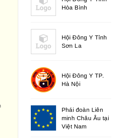
Sơn La
Hội Đông Y TP.
Hà Nội
Phái đoàn Liên
minh Châu Âu tại
Việt Nam
m
Hiệp hội bệnh
viện tư nhân Việt
Nam