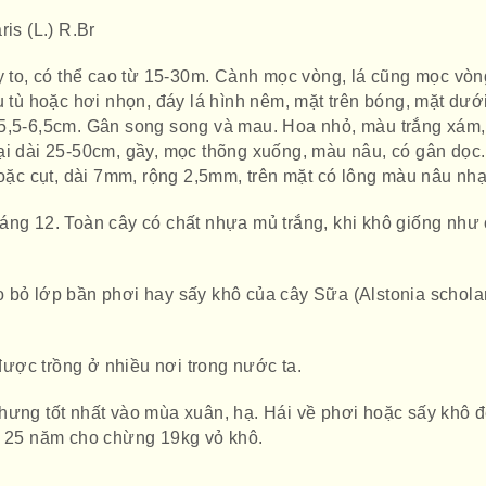
is (L.) R.Br
ây to, có thể cao từ 15-30m. Cành mọc vòng, lá cũng mọc vòn
u tù hoặc hơi nhọn, đáy lá hình nêm, mặt trên bóng, mặt dướ
 5,5-6,5cm. Gân song song và mau. Hoa nhỏ, màu trắng xám
ại dài 25-50cm, gầy, mọc thõng xuống, màu nâu, có gân dọc.
hoặc cụt, dài 7mm, rộng 2,5mm, trên mặt có lông màu nâu nhạ
áng 12. Toàn cây có chất nhựa mủ trắng, khi khô giống như 
 bỏ lớp bần phơi hay sấy khô của cây Sữa (Alstonia schola
ược trồng ở nhiều nơi trong nước ta.
hưng tốt nhất vào mùa xuân, hạ. Hái về phơi hoặc sấy khô 
y 25 năm cho chừng 19kg vỏ khô.
.