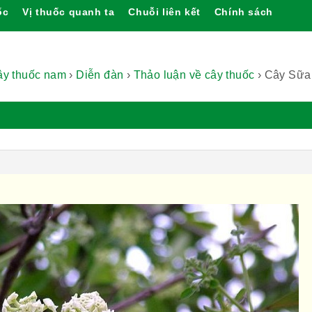
ốc
Vị thuốc quanh ta
Chuỗi liên kết
Chính sách
cây thuốc nam
›
Diễn đàn
›
Thảo luận về cây thuốc
›
Cây Sữa