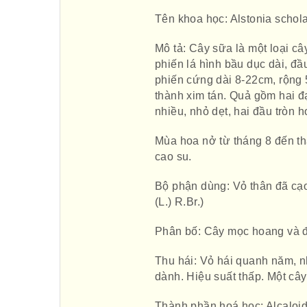
Tên khoa học: Alstonia scholar
Mô tả: Cây sữa là một loại c
phiến lá hình bầu dục dài, đầ
phiến cứng dài 8-22cm, rộng
thành xim tán. Quả gồm hai đ
nhiều, nhỏ dẹt, hai đầu tròn 
Mùa hoa nở từ tháng 8 đến th
cao su.
Bộ phận dùng: Vỏ thân đã cạo
(L.) R.Br.)
Phân bố: Cây mọc hoang và đ
Thu hái: Vỏ hái quanh năm, n
dành. Hiệu suất thấp. Một câ
Thành phần hoá học: Alcaloid