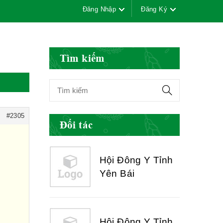
Đăng Nhập
Đăng Ký
Hội Đông Y Việt
Nam
Tìm kiếm
Hội Đông Y Tỉnh
Yên Bái
#2305
Đối tác
Hội Đông Y Tỉnh
Hòa Bình
Hội Đông Y Tỉnh