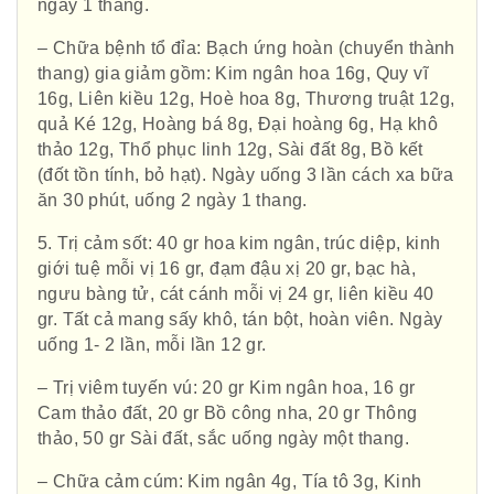
ngày 1 thang.
– Chữa bệnh tổ đỉa: Bạch ứng hoàn (chuyển thành
thang) gia giảm gồm: Kim ngân hoa 16g, Quy vĩ
16g, Liên kiều 12g, Hoè hoa 8g, Thương truật 12g,
quả Ké 12g, Hoàng bá 8g, Đại hoàng 6g, Hạ khô
thảo 12g, Thổ phục linh 12g, Sài đất 8g, Bồ kết
(đốt tồn tính, bỏ hạt). Ngày uống 3 lần cách xa bữa
ăn 30 phút, uống 2 ngày 1 thang.
5. Trị cảm sốt: 40 gr hoa kim ngân, trúc diệp, kinh
giới tuệ mỗi vị 16 gr, đạm đậu xị 20 gr, bạc hà,
ngưu bàng tử, cát cánh mỗi vị 24 gr, liên kiều 40
gr. Tất cả mang sấy khô, tán bột, hoàn viên. Ngày
uống 1- 2 lần, mỗi lần 12 gr.
– Trị viêm tuyến vú: 20 gr Kim ngân hoa, 16 gr
Cam thảo đất, 20 gr Bồ công nha, 20 gr Thông
thảo, 50 gr Sài đất, sắc uống ngày một thang.
– Chữa cảm cúm: Kim ngân 4g, Tía tô 3g, Kinh