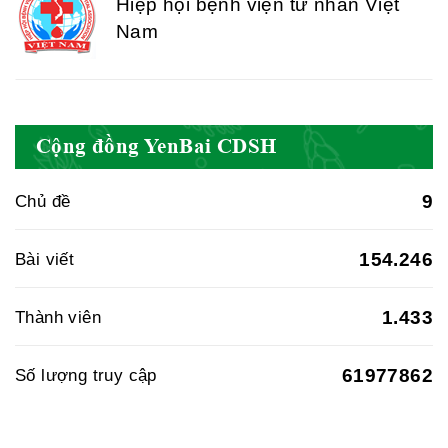
Hiệp hội bệnh viện tư nhân Việt
Nam
Cục quản lý y dược cổ truyền -
Cộng đồng YenBai CDSH
BYT
9
Chủ đề
Hiệp hội doanh nghiệp dược Việt
154.246
Bài viết
Nam
1.433
Thành viên
61977862
Số lượng truy cập
Hội Đông Y Việt Nam