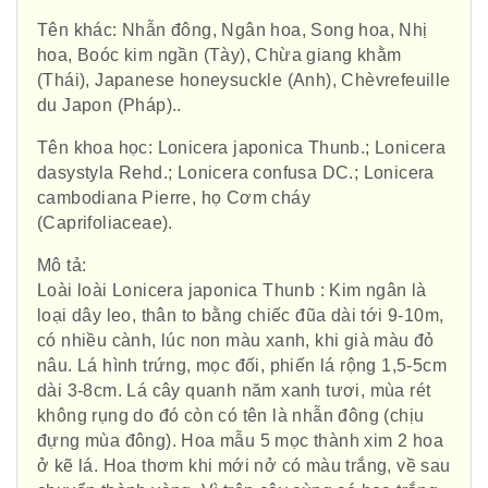
Tên khác: Nhẫn đông, Ngân hoa, Song hoa, Nhị
hoa, Boóc kim ngần (Tày), Chừa giang khằm
(Thái), Japanese honeysuckle (Anh), Chèvrefeuille
du Japon (Pháp)..
Tên khoa học: Lonicera japonica Thunb.; Lonicera
dasystyla Rehd.; Lonicera confusa DC.; Lonicera
cambodiana Pierre, họ Cơm cháy
(Caprifoliaceae).
Mô tả:
Loài loài Lonicera japonica Thunb : Kim ngân là
loại dây leo, thân to bằng chiếc đũa dài tới 9-10m,
có nhiều cành, lúc non màu xanh, khi già màu đỏ
nâu. Lá hình trứng, mọc đối, phiến lá rộng 1,5-5cm
dài 3-8cm. Lá cây quanh năm xanh tươi, mùa rét
không rụng do đó còn có tên là nhẫn đông (chịu
đựng mùa đông). Hoa mẫu 5 mọc thành xim 2 hoa
ở kẽ lá. Hoa thơm khi mới nở có màu trắng, về sau