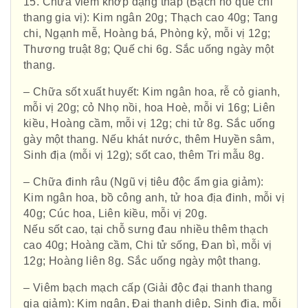
15. Chữa viêm khớp dạng thấp (Bạch hổ quế chi
thang gia vị): Kim ngân 20g; Thạch cao 40g; Tang
chi, Ngạnh mễ, Hoàng bá, Phòng kỷ, mỗi vị 12g;
Thương truật 8g; Quế chi 6g. Sắc uống ngày một
thang.
– Chữa sốt xuất huyết: Kim ngân hoa, rễ cỏ gianh,
mỗi vị 20g; cỏ Nhọ nồi, hoa Hoè, mỗi vi 16g; Liên
kiều, Hoàng cầm, mỗi vị 12g; chi tử 8g. Sắc uống
gày một thang. Nếu khát nước, thêm Huyền sâm,
Sinh địa (mỗi vị 12g); sốt cao, thêm Tri mẫu 8g.
– Chữa đinh râu (Ngũ vị tiêu độc ẩm gia giảm):
Kim ngân hoa, bồ công anh, tử hoa địa đinh, mỗi vị
40g; Cúc hoa, Liên kiều, mỗi vị 20g.
Nếu sốt cao, tại chỗ sưng đau nhiều thêm thạch
cao 40g; Hoàng cầm, Chi tử sống, Đan bì, mỗi vị
12g; Hoàng liên 8g. Sắc uống ngày một thang.
– Viêm bạch mạch cấp (Giải độc đại thanh thang
gia giảm): Kim ngân, Đại thanh diệp, Sinh địa, mỗi