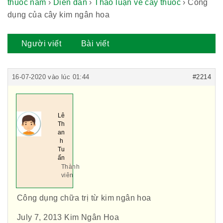
thuốc nam
›
Diễn đàn
›
Thảo luận về cây thuốc
›
Công
dụng của cây kim ngân hoa
Người viết
Bài viết
16-07-2020 vào lúc 01:44
#2214
Lê
Th
an
h
Tu
ấn
Thành
viên
Công dụng chữa trị từ kim ngân hoa
July 7, 2013 Kim Ngân Hoa