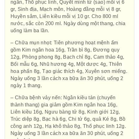
ngân, Thổ phục linh, Quyết minh tử (sao) mỗi vị 6
gr, Sinh địa, Mạch môn, Hoàng đằng mỗi vị 8 gr,
Huyền sâm, Liên kiều mỗi vị 10 gr. Cho 800 ml
nước, sắc còn 200 ml. Ngày dùng một thang, chia
uống làm ba lần.
– Chữa mụn nhọt: Tiên phương hoạt mệnh ẩm
gồm Kim ngân hoa 16g, Trần bì 8g, Đương quy
12g, Phòng phong 8g, Bạch chỉ 8g, Cam thảo 4g,
Bối mẫu 6g, Nhũ hương 4g, Một dược 4g, Thiên
hoa phấn 8g, Tạo giác thích 4g, Xuyên sơn miếng.
Ngày uống 3 lần cách xa bữa ăn 30 phút, uống 2
ngày 1 thang.
– Chữa bệnh vảy nến: Ngân kiều tán (chuyển
thành thang) gia giảm gồm Kim ngân hoa 16g,
Liên kiều 16g, Ngưu bàng tử 8g, Kinh giới 12g,
Trúc diệp 8g, Bạc hà 6g, Chi tử 6g, quả Ké 8g, Bồ
công anh 12g, Hạ khô thảo 8g, Thổ phục linh 12g.
Ngày uống 3 lần cách xa bữa ăn 30 phút, uống 2