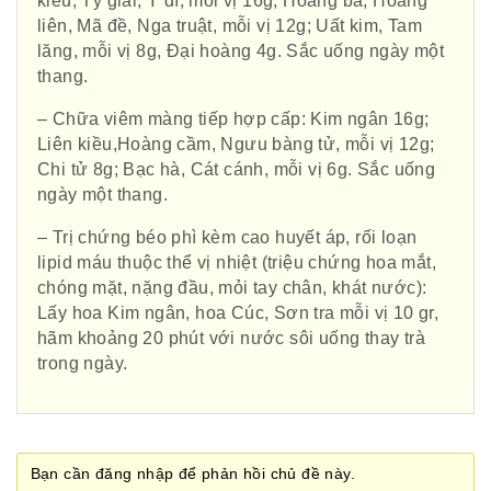
kiều, Tỳ giải, Ý dĩ, mỗi vị 16g; Hoàng bá, Hoàng
liên, Mã đề, Nga truật, mỗi vị 12g; Uất kim, Tam
lăng, mỗi vị 8g, Đại hoàng 4g. Sắc uống ngày một
thang.
Phái đoàn Liên minh Châu Âu tại
– Chữa viêm màng tiếp hợp cấp: Kim ngân 16g;
Liên kiều,Hoàng cầm, Ngưu bàng tử, mỗi vị 12g;
Việt Nam
Chi tử 8g; Bạc hà, Cát cánh, mỗi vị 6g. Sắc uống
ngày một thang.
– Trị chứng béo phì kèm cao huyết áp, rối loạn
Hiệp hội bệnh viện tư nhân Việt
lipid máu thuộc thể vị nhiệt (triệu chứng hoa mắt,
Nam
chóng mặt, nặng đầu, mỏi tay chân, khát nước):
Lấy hoa Kim ngân, hoa Cúc, Sơn tra mỗi vị 10 gr,
hãm khoảng 20 phút với nước sôi uống thay trà
trong ngày.
Cục quản lý y dược cổ truyền -
BYT
Bạn cần đăng nhập để phản hồi chủ đề này.