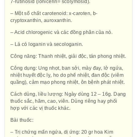
7-rutinosid (lonicerin= scolymosid).
– Một số chất carotenoid: x-caroten, b-
cryptoxanthin, auroxanthin.
– Acid chlorogenic và các đồng phân của nó.
– Lá có loganin và secologanin.
Công năng: Thanh nhiệt, giải độc, tán phong nhiệt.
Công dụng: Ung nhọt, ban sởi, mày đay, lở ngứa,
nhiệt huyết độc lỵ, ho do phế nhiệt, đan độc (viêm
quầng), cảm mạo phong nhiệt, ôn bệnh phát nhiệt.
Cách dùng, liều lượng: Ngày dùng 12 – 16g. Dạng
thuốc sắc, hãm, cao, viên. Dùng riêng hay phối
hợp với các vị thuốc khác.
Bài thuốc:
– Trị chứng mẩn ngứa, dị ứng: 20 gr hoa Kim