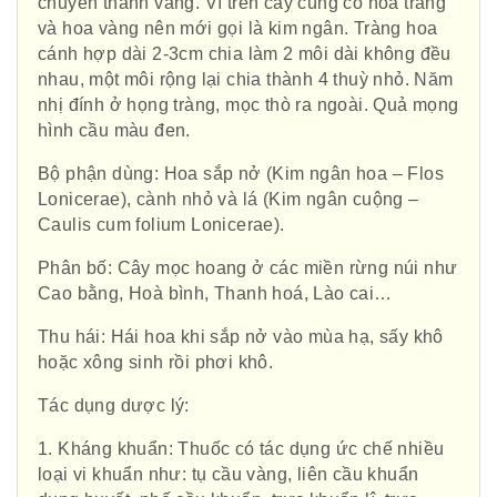
chuyển thành vàng. Vì trên cây cùng có hoa trắng
và hoa vàng nên mới gọi là kim ngân. Tràng hoa
cánh hợp dài 2-3cm chia làm 2 môi dài không đều
nhau, một môi rộng lại chia thành 4 thuỳ nhỏ. Năm
nhị đính ở họng tràng, mọc thò ra ngoài. Quả mọng
hình cầu màu đen.
Bộ phận dùng: Hoa sắp nở (Kim ngân hoa – Flos
Lonicerae), cành nhỏ và lá (Kim ngân cuộng –
Caulis cum folium Lonicerae).
Phân bố: Cây mọc hoang ở các miền rừng núi như
Cao bằng, Hoà bình, Thanh hoá, Lào cai…
Thu hái: Hái hoa khi sắp nở vào mùa hạ, sấy khô
hoặc xông sinh rồi phơi khô.
Tác dụng dược lý:
1. Kháng khuẩn: Thuốc có tác dụng ức chế nhiều
loại vi khuẩn như: tụ cầu vàng, liên cầu khuẩn