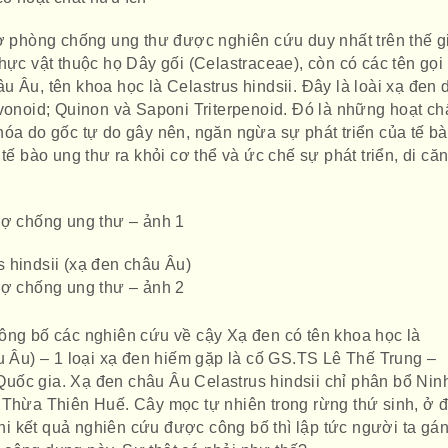
rợ phòng chống ung thư được nghiên cứu duy nhất trên thế g
hực vật thuộc họ Dây gối (Celastraceae), còn có các tên gọi 
 Âu, tên khoa học là Celastrus hindsii. Đây là loài xạ đen 
vonoid; Quinon và Saponi Triterpenoid. Đó là những hoạt ch
hóa do gốc tự do gây nên, ngăn ngừa sự phát triển của tế b
tế bào ung thư ra khỏi cơ thể và ức chế sự phát triển, di că
rợ chống ung thư – ảnh 1
 hindsii (xạ đen châu Âu)
rợ chống ung thư – ảnh 2
ông bố các nghiên cứu về cậy Xạ đen có tên khoa học là
âu Âu) – 1 loại xạ đen hiếm gặp là cố GS.TS Lê Thế Trung –
uốc gia. Xạ đen châu Âu Celastrus hindsii chỉ phân bổ Nin
 Thừa Thiên Huế. Cây mọc tự nhiên trong rừng thứ sinh, ở 
 kết quả nghiên cứu được công bố thì lập tức người ta gá