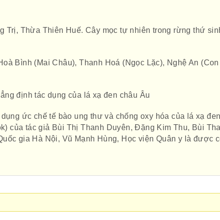
 Trị, Thừa Thiên Huế. Cây mọc tự nhiên trong rừng thứ sin
Hoà Bình (Mai Châu), Thanh Hoá (Ngọc Lặc), Nghệ An (Con
ẳng định tác dụng của lá xạ đen châu Âu
 dụng ức chế tế bào ung thư và chống oxy hóa của lá xạ đe
ook) của tác giả Bùi Thị Thanh Duyên, Đặng Kim Thu, Bùi Th
Quốc gia Hà Nội, Vũ Mạnh Hùng, Học viện Quân y là được 