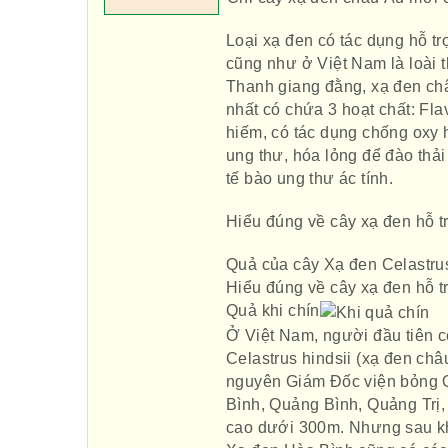
Loại xạ đen có tác dụng hỗ t
cũng như ở Việt Nam là loài t
Thanh giang đằng, xạ đen châu
nhất có chứa 3 hoạt chất: Fla
hiếm, có tác dụng chống oxy 
ung thư, hóa lỏng để đào thải 
tế bào ung thư ác tính.
Hiểu đúng về cây xạ đen hỗ t
Quả của cây Xạ đen Celastrus
Hiểu đúng về cây xạ đen hỗ t
Quả khi chín
Ở Việt Nam, người đầu tiên c
Celastrus hindsii (xạ đen ch
nguyên Giám Đốc viện bỏng Q
Bình, Quảng Bình, Quảng Trị,
cao dưới 300m. Nhưng sau khi