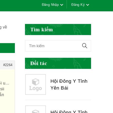
Đăng Nhập
Đăng Ký
Hội Đông Y Việt
Nam
g về
Tìm kiếm
Hội Đông Y Tỉnh
Yên Bái
Đối tác
#2264
Hội Đông Y Tỉnh
ối u…
Hòa Bình
sii
lẫn
Hội Đông Y Tỉnh