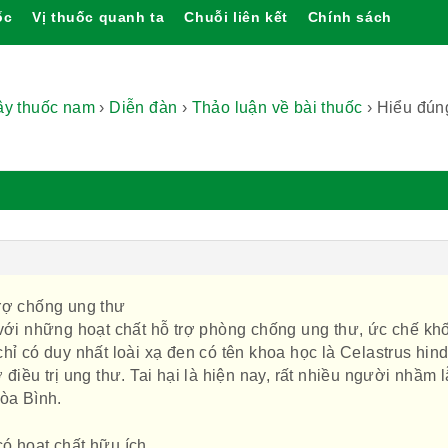
ốc
Vị thuốc quanh ta
Chuỗi liên kết
Chính sách
cây thuốc nam
›
Diễn đàn
›
Thảo luận về bài thuốc
›
Hiểu đún
rợ chống ung thư
 với những hoạt chất hỗ trợ phòng chống ung thư, ức chế kh
hỉ có duy nhất loài xạ đen có tên khoa học là Celastrus hind
 điều trị ung thư. Tai hại là hiện nay, rất nhiều người nhầm 
Hòa Bình.
ó hoạt chất hữu ích