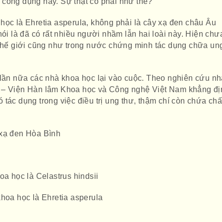
công dụng này. Sự thật có phải như thế?
học là Ehretia asperula, không phải là cây xạ đen châu Âu
nói là đã có rất nhiều người nhầm lẫn hai loài này. Hiện chư
 thế giới cũng như trong nước chứng minh tác dụng chữa un
 lần nữa các nhà khoa học lại vào cuộc. Theo nghiên cứu n
 – Viện Hàn lâm Khoa học và Công nghệ Việt Nam khẳng đị
tác dụng trong việc điều trị ung thư, thậm chí còn chứa chấ
 xạ đen Hòa Bình
oa học là Celastrus hindsii
khoa học là Ehretia asperula