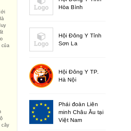
Sơn La
iới
là
duy
ất
Hội Đông Y TP.
ào
Hà Nội
n của
Phái đoàn Liên
minh Châu Âu tại
Việt Nam
Hiệp hội bệnh
viện tư nhân Việt
h
độ
Nam
n cây