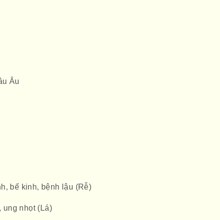
âu Âu
h, bế kinh, bệnh lậu (Rễ)
ung nhọt (Lá)