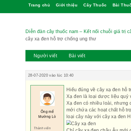
Trang chủ
Giới thiệu
Cây Thuốc
Bài Thu
Diễn đàn cây thuốc nam – Kết nối chuỗi giá trị 
cây xạ đen hỗ trợ chống ung thư
Người viết
Bài viết
28-07-2020 vào lúc 10:40
Hiểu đúng về cây xạ đen hỗ t
Xạ đen là loại dược liệu quý
Xạ đen có nhiều loài, nhưng c
mới chứa các hoạt chất hỗ trợ
Ông mế
loại cây này với cây xạ đen 
Mường Lò
Thành viên
Chỉ cây xạ đen châu Âu mới c