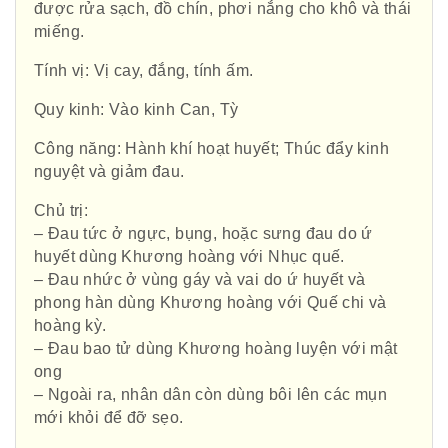
được rửa sạch, đồ chín, phơi nắng cho khô và thái
miếng.
Tính vị: Vị cay, đắng, tính ấm.
Quy kinh: Vào kinh Can, Tỳ
Hội Đông Y TP. Hà Nội
Công năng: Hành khí hoạt huyết; Thúc đẩy kinh
nguyệt và giảm đau.
Chủ trị:
– Đau tức ở ngực, bụng, hoặc sưng đau do ứ
Phái đoàn Liên minh Châu Âu tại
huyết dùng Khương hoàng với Nhục quế.
– Đau nhức ở vùng gáy và vai do ứ huyết và
Việt Nam
phong hàn dùng Khương hoàng với Quế chi và
hoàng kỳ.
– Đau bao tử dùng Khương hoàng luyện với mật
ong
Hiệp hội bệnh viện tư nhân Việt
– Ngoài ra, nhân dân còn dùng bôi lên các mụn
Nam
mới khỏi để đỡ sẹo.