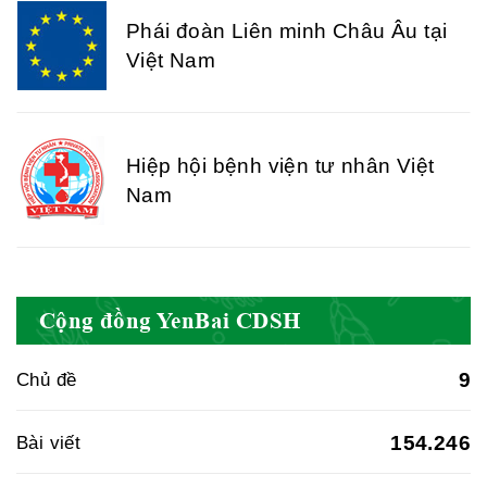
Phái đoàn Liên minh Châu Âu tại
Việt Nam
Hiệp hội bệnh viện tư nhân Việt
Nam
Cục quản lý y dược cổ truyền -
Cộng đồng YenBai CDSH
BYT
9
Chủ đề
Hiệp hội doanh nghiệp dược Việt
154.246
Bài viết
Nam