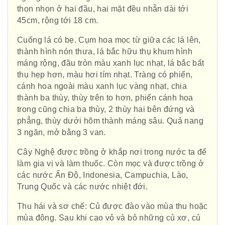
thon nhọn ở hai đầu, hai mặt đều nhẵn dài tới
45cm, rộng tới 18 cm.
Cuống lá có bẹ. Cụm hoa mọc từ giữa các lá lên,
thành hình nón thưa, lá bắc hữu thụ khum hình
máng rộng, đầu tròn màu xanh lục nhạt, lá bắc bất
thụ hẹp hơn, màu hơi tím nhạt. Tràng có phiến,
cánh hoa ngoài màu xanh lục vàng nhạt, chia
thành ba thùy, thùy trên to hơn, phiến cánh hoa
trong cũng chia ba thùy, 2 thùy hai bên đứng và
phẳng, thùy dưới hõm thành máng sâu. Quả nang
3 ngăn, mở bằng 3 van.
Cây Nghệ được trồng ở khắp nơi trong nước ta để
làm gia vị và làm thuốc. Còn mọc và được trồng ở
các nước Ấn Độ, Indonesia, Campuchia, Lào,
Trung Quốc và các nước nhiệt đới.
Thu hái và sơ chế: Củ được đào vào mùa thu hoặc
mùa đông. Sau khi cạo vỏ và bỏ những củ xơ, củ