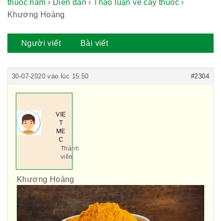
thuốc nam
›
Diễn đàn
›
Thảo luận về cây thuốc
›
Khương Hoàng
Người viết
Bài viết
30-07-2020 vào lúc 15:50
#2304
VIE
T
ME
C
Thành
viên
Khương Hoàng