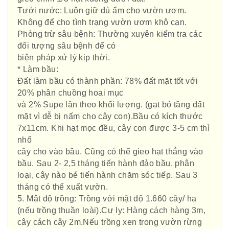
Tưới nước: Luôn giữ đủ ẩm cho vườn ươm.
Không để cho tình trạng vườn ươm khô cạn.
Phòng trừ sâu bệnh: Thường xuyên kiểm tra các
đối tượng sâu bệnh để có
biện pháp xử lý kịp thời.
* Làm bầu:
Đất làm bầu có thành phần: 78% đất mặt tốt với
20% phân chuồng hoai mục
và 2% Supe lân theo khối lượng. (gạt bỏ tầng đất
mặt vì dễ bị nấm cho cây con).Bầu có kích thước
7x11cm. Khi hạt mọc đều, cây con được 3-5 cm thì
nhổ
cây cho vào bầu. Cũng có thể gieo hạt thẳng vào
bầu. Sau 2- 2,5 tháng tiến hành đảo bầu, phân
loại, cây nào bé tiến hành chăm sóc tiếp. Sau 3
tháng có thể xuất vườn.
5. Mật độ trồng: Trồng với mật độ 1.660 cây/ ha
(nếu trồng thuần loài).Cự ly: Hàng cách hàng 3m,
cây cách cây 2m.Nếu trồng xen trong vườn rừng