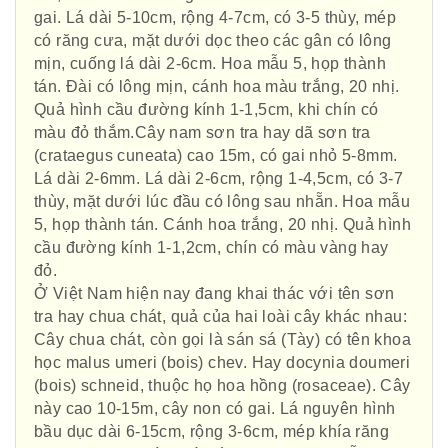
gai. Lá dài 5-10cm, rộng 4-7cm, có 3-5 thùy, mép
có răng cưa, mặt dưới dọc theo các gân có lông
mịn, cuống lá dài 2-6cm. Hoa mẫu 5, họp thành
tán. Đài có lông mịn, cánh hoa màu trắng, 20 nhị.
Quả hình cầu đường kính 1-1,5cm, khi chín có
màu đỏ thắm.Cây nam sơn tra hay dã sơn tra
(crataegus cuneata) cao 15m, có gai nhỏ 5-8mm.
Lá dài 2-6mm. Lá dài 2-6cm, rộng 1-4,5cm, có 3-7
thùy, mặt dưới lúc đầu có lông sau nhẵn. Hoa mẫu
5, họp thành tán. Cánh hoa trắng, 20 nhị. Quả hình
cầu đường kính 1-1,2cm, chín có màu vàng hay
đỏ.
Ở Việt Nam hiện nay đang khai thác với tên sơn
tra hay chua chát, quả của hai loài cây khác nhau:
Cây chua chát, còn gọi là sán sá (Tày) có tên khoa
học malus umeri (bois) chev. Hay docynia doumeri
(bois) schneid, thuộc họ hoa hồng (rosaceae). Cây
này cao 10-15m, cây non có gai. Lá nguyên hình
bầu dục dài 6-15cm, rộng 3-6cm, mép khía răng