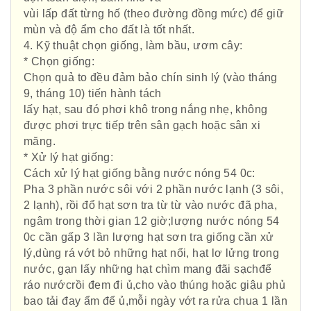
vùi lấp đất từng hố (theo đường đồng mức) để giữ
mùn và độ ẩm cho đất là tốt nhất.
4. Kỹ thuật chọn giống, làm bầu, ươm cây:
* Chọn giống:
Chọn quả to đều đảm bảo chín sinh lý (vào tháng
9, tháng 10) tiến hành tách
lấy hạt, sau đó phơi khô trong nắng nhẹ, không
được phơi trực tiếp trên sân gạch hoặc sân xi
măng.
* Xử lý hạt giống:
Cách xử lý hạt giống bằng nước nóng 54 0c:
Pha 3 phần nước sôi với 2 phần nước lạnh (3 sôi,
2 lạnh), rồi đổ hạt sơn tra từ từ vào nước đã pha,
ngâm trong thời gian 12 giờ;lượng nước nóng 54
0c cần gấp 3 lần lượng hạt sơn tra giống cần xử
lý,dùng rá vớt bỏ những hạt nổi, hạt lơ lửng trong
nước, gạn lấy những hạt chìm mang đãi sạchđể
ráo nướcrồi đem đi ủ,cho vào thúng hoặc giậu phủ
bao tải đay ẩm để ủ,mỗi ngày vớt ra rửa chua 1 lần