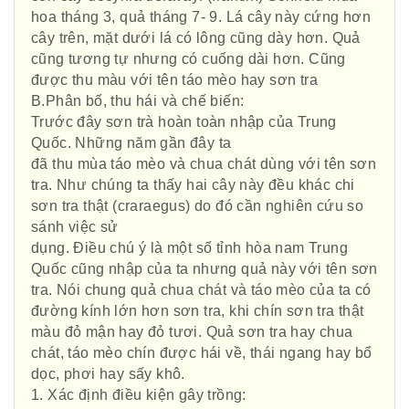
hoa tháng 3, quả tháng 7- 9. Lá cây này cứng hơn
cây trên, mặt dưới lá có lông cũng dày hơn. Quả
cũng tương tự nhưng có cuống dài hơn. Cũng
được thu màu với tên táo mèo hay sơn tra
B.Phân bố, thu hái và chế biến:
Trước đây sơn trà hoàn toàn nhập của Trung
Quốc. Những năm gần đây ta
đã thu mùa táo mèo và chua chát dùng với tên sơn
tra. Như chúng ta thấy hai cây này đều khác chi
sơn tra thật (craraegus) do đó cần nghiên cứu so
sánh việc sử
dụng. Điều chú ý là một số tỉnh hòa nam Trung
Quốc cũng nhập của ta nhưng quả này với tên sơn
tra. Nói chung quả chua chát và táo mèo của ta có
đường kính lớn hơn sơn tra, khi chín sơn tra thật
màu đỏ mận hay đỏ tươi. Quả sơn tra hay chua
chát, táo mèo chín được hái về, thái ngang hay bổ
dọc, phơi hay sấy khô.
1. Xác định điều kiện gây trồng: