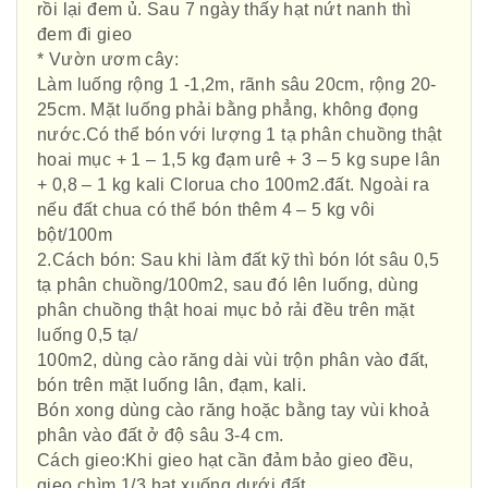
rồi lại đem ủ. Sau 7 ngày thấy hạt nứt nanh thì
đem đi gieo
* Vườn ươm cây:
Làm luống rộng 1 -1,2m, rãnh sâu 20cm, rộng 20-
25cm. Mặt luống phải bằng phẳng, không đọng
nước.Có thể bón với lượng 1 tạ phân chuồng thật
hoai mục + 1 – 1,5 kg đạm urê + 3 – 5 kg supe lân
+ 0,8 – 1 kg kali Clorua cho 100m2.đất. Ngoài ra
nếu đất chua có thể bón thêm 4 – 5 kg vôi
bột/100m
2.Cách bón: Sau khi làm đất kỹ thì bón lót sâu 0,5
tạ phân chuồng/100m2, sau đó lên luống, dùng
phân chuồng thật hoai mục bỏ rải đều trên mặt
luống 0,5 tạ/
100m2, dùng cào răng dài vùi trộn phân vào đất,
bón trên mặt luống lân, đạm, kali.
Bón xong dùng cào răng hoặc bằng tay vùi khoả
phân vào đất ở độ sâu 3-4 cm.
Cách gieo:Khi gieo hạt cần đảm bảo gieo đều,
gieo chìm 1/3 hạt xuống dưới đất.