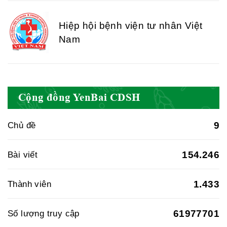
Hiệp hội bệnh viện tư nhân Việt
Nam
Cục quản lý y dược cổ truyền -
Cộng đồng YenBai CDSH
BYT
9
Chủ đề
Hiệp hội doanh nghiệp dược Việt
154.246
Bài viết
Nam
1.433
Thành viên
61977701
Số lượng truy cập
Hội Đông Y Việt Nam