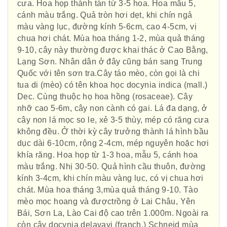
cưa. Hoa họp thành tán từ 3-5 hoa. Hoa mẫu 5,
cánh màu trắng. Quả tròn hơi dẹt, khi chín ngả
màu vàng lục, đường kính 5-6cm, cao 4-5cm, vị
chua hơi chát. Mùa hoa tháng 1-2, mùa quả tháng
9-10, cây này thường được khai thác ở Cao Bằng,
Lạng Sơn. Nhân dân ở đây cũng bán sang Trung
Quốc với tên sơn tra.Cây táo mèo, còn gọi là chi
tua di (mèo) có tên khoa học docynia indica (mall.)
Dec. Cùng thuộc họ hoa hồng (rosaceae). Cây
nhỡ cao 5-6m, cây non cành có gai. Lá đa dạng, ở
cây non lá mọc so le, xẻ 3-5 thùy, mép có răng cưa
không đều. Ở thời kỳ cây trưởng thành lá hình bầu
dục dài 6-10cm, rộng 2-4cm, mép nguyên hoặc hơi
khía răng. Hoa họp từ 1-3 hoa, mẫu 5, cánh hoa
màu trắng. Nhị 30-50. Quả hình cầu thuôn, đường
kính 3-4cm, khi chín màu vàng lục, có vị chua hơi
chát. Mùa hoa tháng 3,mùa quả tháng 9-10. Tào
mèo mọc hoang và đượctrồng ở Lai Châu, Yên
Bái, Sơn La, Lào Cai độ cao trên 1.000m. Ngoài ra
còn cây docynia delavayi (franch.) Schneid mùa