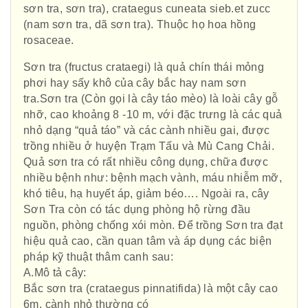
sơn tra, sơn tra), crataegus cuneata sieb.et zucc
(nam sơn tra, dã sơn tra). Thuộc họ hoa hồng
rosaceae.
Sơn tra (fructus crataegi) là quả chín thái mỏng
phơi hay sấy khô của cây bắc hay nam sơn
tra.Sơn tra (Còn gọi là cây táo mèo) là loài cây gỗ
nhỡ, cao khoảng 8 -10 m, với đặc trưng là các quả
nhỏ dạng “quả táo” và các cành nhiều gai, được
trồng nhiều ở huyện Trạm Tấu và Mù Cang Chải.
Quả sơn tra có rất nhiều công dụng, chữa được
nhiều bệnh như: bệnh mạch vành, máu nhiễm mỡ,
khó tiêu, hạ huyết áp, giảm béo…. Ngoài ra, cây
Sơn Tra còn có tác dụng phòng hộ rừng đầu
nguồn, phòng chống xói mòn. Để trồng Sơn tra đạt
hiệu quả cao, cần quan tâm và áp dụng các biện
pháp kỹ thuật thâm canh sau:
A.Mô tả cây:
Bắc sơn tra (crataegus pinnatifida) là một cây cao
6m, cành nhỏ thường có