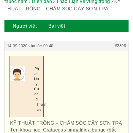
thuốc nam
›
Diễn đàn
›
Thảo luận về vùng trồng
›
KỸ
THUẬT TRỒNG – CHĂM SÓC CÂY SƠN TRA
Người viết
Bài viết
14-09-2020 vào lúc 09:40
#2396
Ph
an
Hu
y
Cu
on
g
Thành
viên
KỸ THUẬT TRỒNG – CHĂM SÓC CÂY SƠN TRA
Tên khoa học: Crataegus pinnatifida bunge (bắc