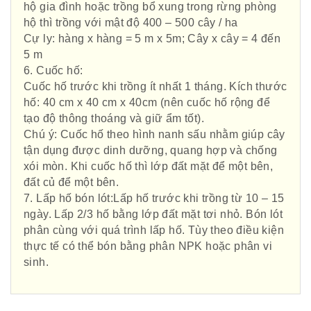
hộ gia đình hoặc trồng bổ xung trong rừng phòng
hộ thì trồng với mật độ 400 – 500 cây / ha
Hội Đông Y TP. Hà Nội
Cự ly: hàng x hàng = 5 m x 5m; Cây x cây = 4 đến
5 m
6. Cuốc hố:
Cuốc hố trước khi trồng ít nhất 1 tháng. Kích thước
hố: 40 cm x 40 cm x 40cm (nên cuốc hố rộng để
Phái đoàn Liên minh Châu Âu tại
tạo độ thông thoáng và giữ ẩm tốt).
Việt Nam
Chú ý: Cuốc hố theo hình nanh sấu nhằm giúp cây
tận dụng được dinh dưỡng, quang hợp và chống
xói mòn. Khi cuốc hố thì lớp đất mặt để một bên,
đất củ để một bên.
Hiệp hội bệnh viện tư nhân Việt
7. Lấp hố bón lót:Lấp hố trước khi trồng từ 10 – 15
Nam
ngày. Lấp 2/3 hố bằng lớp đất mặt tơi nhỏ. Bón lót
phân cùng với quá trình lấp hố. Tùy theo điều kiện
thực tế có thể bón bằng phân NPK hoặc phân vi
sinh.
Cục quản lý y dược cổ truyền -
BYT