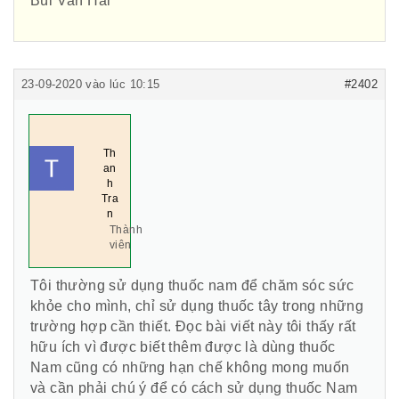
Bùi Văn Hải
23-09-2020 vào lúc 10:15
#2402
Hội Đông Y TP. Hà Nội
Th
an
h
Tra
n
Thành
viên
Phái đoàn Liên minh Châu Âu tại
Việt Nam
Tôi thường sử dụng thuốc nam để chăm sóc sức
khỏe cho mình, chỉ sử dụng thuốc tây trong những
trường hợp cần thiết. Đọc bài viết này tôi thấy rất
hữu ích vì được biết thêm được là dùng thuốc
Hiệp hội bệnh viện tư nhân Việt
Nam cũng có những hạn chế không mong muốn
Nam
và cần phải chú ý để có cách sử dụng thuốc Nam