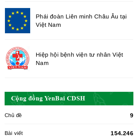
Phái đoàn Liên minh Châu Âu tại
Việt Nam
Hiệp hội bệnh viện tư nhân Việt
Nam
Cục quản lý y dược cổ truyền -
Cộng đồng YenBai CDSH
BYT
9
Chủ đề
Hiệp hội doanh nghiệp dược Việt
154.246
Bài viết