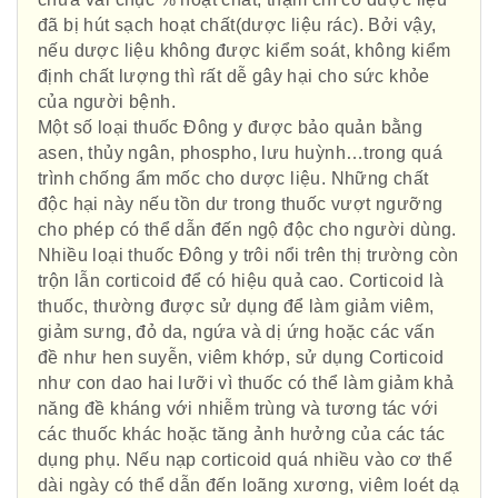
đã bị hút sạch hoạt chất(dược liệu rác). Bởi vậy,
nếu dược liệu không được kiểm soát, không kiểm
định chất lượng thì rất dễ gây hại cho sức khỏe
của người bệnh.
Một số loại thuốc Đông y được bảo quản bằng
asen, thủy ngân, phospho, lưu huỳnh…trong quá
trình chống ẩm mốc cho dược liệu. Những chất
độc hại này nếu tồn dư trong thuốc vượt ngưỡng
cho phép có thể dẫn đến ngộ độc cho người dùng.
Nhiều loại thuốc Đông y trôi nổi trên thị trường còn
trộn lẫn corticoid để có hiệu quả cao. Corticoid là
thuốc, thường được sử dụng để làm giảm viêm,
giảm sưng, đỏ da, ngứa và dị ứng hoặc các vấn
đề như hen suyễn, viêm khớp, sử dụng Corticoid
như con dao hai lưỡi vì thuốc có thể làm giảm khả
năng đề kháng với nhiễm trùng và tương tác với
các thuốc khác hoặc tăng ảnh hưởng của các tác
dụng phụ. Nếu nạp corticoid quá nhiều vào cơ thể
dài ngày có thể dẫn đến loãng xương, viêm loét dạ