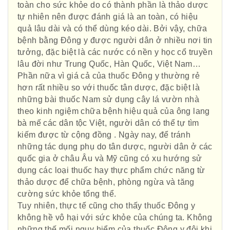
toàn cho sức khỏe do có thành phần là thảo dược
tự nhiên nên được đánh giá là an toàn, có hiệu
quả lâu dài và có thể dùng kéo dài. Bởi vậy, chữa
bệnh bằng Đông y được người dân ở nhiều nơi tin
tưởng, đặc biệt là các nước có nền y học cổ truyền
lâu đời như Trung Quốc, Hàn Quốc, Việt Nam…
Phần nữa vì giá cả của thuốc Đông y thường rẻ
hơn rất nhiều so với thuốc tân dược, đặc biệt là
những bài thuốc Nam sử dụng cây lá vườn nhà
theo kinh ngiệm chữa bệnh hiệu quả của ông lang
bà mế các dân tộc Việt, người dân có thể tự tìm
kiếm được từ cộng đồng . Ngày nay, để tránh
những tác dụng phụ do tân dược, người dân ở các
quốc gia ở châu Âu và Mỹ cũng có xu hướng sử
dụng các loại thuốc hay thực phẩm chức năng từ
thảo dược để chữa bệnh, phòng ngừa và tăng
cường sức khỏe tổng thể.
Tuy nhiên, thực tế cũng cho thấy thuốc Đông y
không hề vô hại với sức khỏe của chúng ta. Không
những thế mối nguy hiểm của thuốc Đông y đôi khi