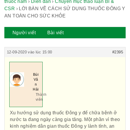
thuốc nam
›
Diễn đàn
›
Chuyên mục thảo luận BI &
CSR
›
LỜI BÀN VỀ CÁCH SỬ DỤNG THUỐC ĐÔNG Y
AN TOÀN CHO SỨC KHỎE
Người viết
Bài viết
12-09-2020 vào lúc 15:00
#2395
Bùi
Vă
n
Hải
Thành
viên
Xu hướng sử dụng thuốc Đông y để chữa bệnh ở
nước ta đang ngày càng gia tăng. Một phần vì theo
kinh nghiệm dân gian thuốc Đông y lành tính, an