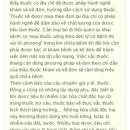
thầy thuốc có địa chỉ đã được phép hành nghề
khám và kê đơn, hướng dẫn cách sử dụng thuốc.
Thuốc sẽ được mua theo đơn tại địa chỉ có phép
hành nghề để đảm bảo về chất lượng của dược
liệu làm thuốc. Cần loại bỏ đi thói quen tự khai
bệnh, tự mua thuốc uống theo tâm lý”có bệnh thì
vái tứ phương” trong khi chữa bệnh thì đòi hỏi cần
phải được bác sĩ khám bệnh và kê đơn để tránh
việc tiền mất mà tật vẫn mang. Việc sắc thuốc
thang cần đúng phương pháp và làm theo chỉ dẫn
của thầy thuốc khám và kê đơn sẽ làm tăng hiệu
quả chữa bệnh.
Theo cảnh báo của các chuyên gia y tế, thuốc
Đông y cũng có những tác dụng phụ, đặc biệt là
khi dược liệu bị nhiễm các hóa chất độc hại có
trong thuốc trừ sâu, thuốc bảo vệ thực vật, thuốc
kích thích tăng trưởng… Những hóa chất độc hại
này thường được dùng khi nuôi trồng, hoặc bị
nhiễm vào đất, nước. Nhiều loại dược liệu chỉ
chứa vài chục % hoạt chất, thậm chí có dược liệu