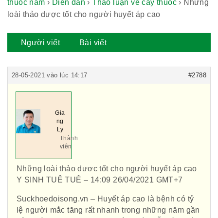
thuốc nam
›
Diễn đàn
›
Thảo luận về cây thuốc
›
Những
loài thảo dược tốt cho người huyết áp cao
Người viết
Bài viết
28-05-2021 vào lúc 14:17
#2788
Gia
ng
Ly
Thành
viên
Những loài thảo dược tốt cho người huyết áp cao
Y SINH TUÊ TUÊ – 14:09 26/04/2021 GMT+7
Suckhoedoisong.vn – Huyết áp cao là bệnh có tỷ
lệ người mắc tăng rất nhanh trong những năm gần