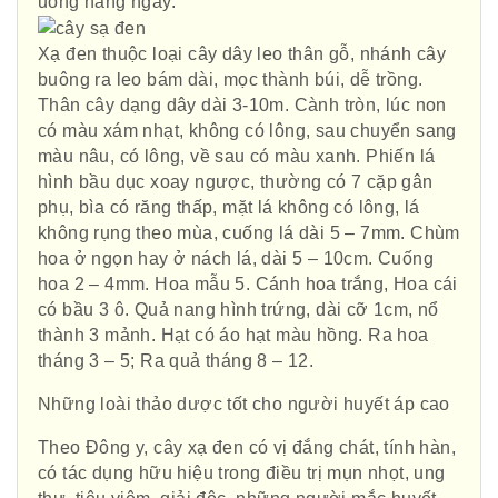
uống hàng ngày.
Xạ đen thuộc loại cây dây leo thân gỗ, nhánh cây
buông ra leo bám dài, mọc thành búi, dễ trồng.
Thân cây dạng dây dài 3-10m. Cành tròn, lúc non
có màu xám nhạt, không có lông, sau chuyển sang
màu nâu, có lông, về sau có màu xanh. Phiến lá
hình bầu dục xoay ngược, thường có 7 cặp gân
phụ, bìa có răng thấp, mặt lá không có lông, lá
không rụng theo mùa, cuống lá dài 5 – 7mm. Chùm
hoa ở ngọn hay ở nách lá, dài 5 – 10cm. Cuống
hoa 2 – 4mm. Hoa mẫu 5. Cánh hoa trắng, Hoa cái
có bầu 3 ô. Quả nang hình trứng, dài cỡ 1cm, nổ
thành 3 mảnh. Hạt có áo hạt màu hồng. Ra hoa
tháng 3 – 5; Ra quả tháng 8 – 12.
Những loài thảo dược tốt cho người huyết áp cao
Theo Đông y, cây xạ đen có vị đắng chát, tính hàn,
có tác dụng hữu hiệu trong điều trị mụn nhọt, ung