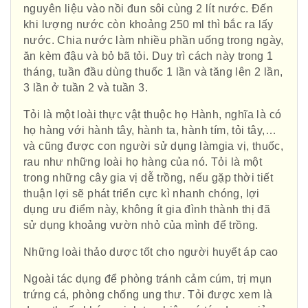
nguyên liệu vào nồi đun sôi cùng 2 lít nước. Đến
khi lượng nước còn khoảng 250 ml thì bắc ra lấy
nước. Chia nước làm nhiều phần uống trong ngày,
ăn kèm đậu và bỏ bã tỏi. Duy trì cách này trong 1
tháng, tuần đầu dùng thuốc 1 lần và tăng lên 2 lần,
3 lần ở tuần 2 và tuần 3.
Tỏi là một loài thực vật thuộc họ Hành, nghĩa là có
họ hàng với hành tây, hành ta, hành tím, tỏi tây,…
và cũng được con người sử dụng làmgia vị, thuốc,
rau như những loài họ hàng của nó. Tỏi là một
trong những cây gia vị dễ trồng, nếu gặp thời tiết
thuận lợi sẽ phát triển cực kì nhanh chóng, lợi
dụng ưu điểm này, không ít gia đình thành thị đã
sử dụng khoảng vườn nhỏ của mình để trồng.
Những loài thảo dược tốt cho người huyết áp cao
Ngoài tác dụng để phòng tránh cảm cúm, trị mụn
trứng cá, phòng chống ung thư. Tỏi được xem là