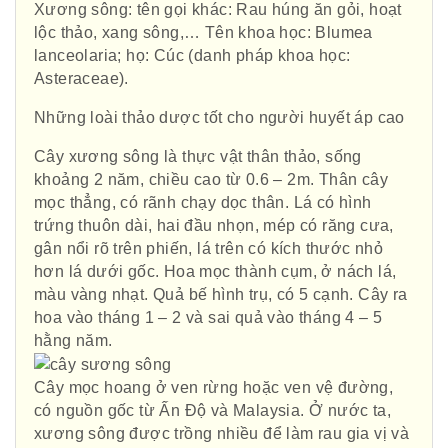
Xương sông: tên gọi khác: Rau húng ăn gỏi, hoạt
lộc thảo, xang sông,… Tên khoa học: Blumea
lanceolaria; họ: Cúc (danh pháp khoa học:
Asteraceae).
Những loài thảo dược tốt cho người huyết áp cao
Hội Đông Y TP. Hà Nội
Cây xương sông là thực vật thân thảo, sống
khoảng 2 năm, chiều cao từ 0.6 – 2m. Thân cây
mọc thẳng, có rãnh chạy dọc thân. Lá có hình
trứng thuôn dài, hai đầu nhọn, mép có răng cưa,
gân nổi rõ trên phiến, lá trên có kích thước nhỏ
Phái đoàn Liên minh Châu Âu tại
hơn lá dưới gốc. Hoa mọc thành cụm, ở nách lá,
Việt Nam
màu vàng nhạt. Quả bế hình trụ, có 5 cạnh. Cây ra
hoa vào tháng 1 – 2 và sai quả vào tháng 4 – 5
hằng năm.
Hiệp hội bệnh viện tư nhân Việt
Cây mọc hoang ở ven rừng hoặc ven vệ đường,
Nam
có nguồn gốc từ Ấn Độ và Malaysia. Ở nước ta,
xương sông được trồng nhiều để làm rau gia vị và