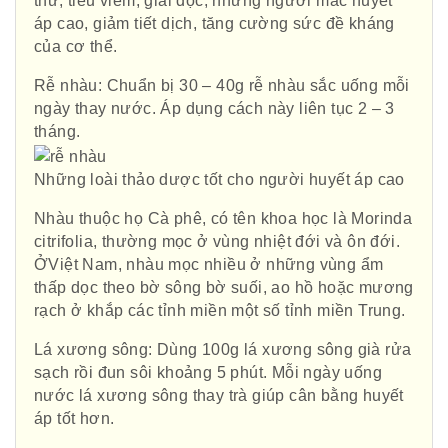
thư, tiêu viêm, giải độc, những người mắc huyết
áp cao, giảm tiết dịch, tăng cường sức đề kháng
của cơ thể.
Rễ nhàu: Chuẩn bị 30 – 40g rễ nhàu sắc uống mỗi
ngày thay nước. Áp dụng cách này liên tục 2 – 3
tháng.
Những loài thảo dược tốt cho người huyết áp cao
Nhàu thuộc họ Cà phê, có tên khoa học là Morinda
citrifolia, thường mọc ở vùng nhiệt đới và ôn đới.
ỞViệt Nam, nhàu mọc nhiều ở những vùng ẩm
thấp dọc theo bờ sông bờ suối, ao hồ hoặc mương
rạch ở khắp các tỉnh miền một số tỉnh miền Trung.
Lá xương sông: Dùng 100g lá xương sông già rửa
sạch rồi đun sôi khoảng 5 phút. Mỗi ngày uống
nước lá xương sông thay trà giúp cân bằng huyết
áp tốt hơn.