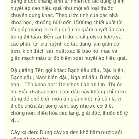
dạng thuốc kháng sinh tự nhiên có tác dụng giảm
huyết áp cao hiệu quả như một số loại thuốc
chuyên dùng khác. Theo ước tính của các nhà
khoa học, khoảng 600 đến 1500mg chiết xuất từ
tỏi giúp mang lại hiệu quả cho giảm huyết áp cao
trong 24 tuần. Bên cạnh đó, chất polysulfides và
các phân tử lưu huỳnh có tác dụng làm giãn cơ
trơn, kích thích sản xuất xác tế bào nội mạc và
giãn mạch máu từ đó kiểm soát huyết áp hiệu quả.
Đậu trắng Tên gọi khác: Bạch tiểu đậu, Đậu biển,
Bạch đậu, Nam biển đậu, Nga mi đậu, Biển đậu
hoa…Tên khoa học: Dolichos Lablab Lin. Thuộc
họ: Đậu (Fabaceae). Loại đậu này không chỉ được
dùng để chế biến món ăn giải nhiệt mà còn là vị
thuốc chữa ăn uống kém, suy nhược cơ thể,
chống nôn, điều hòa các tạng, giải độc, thuốc bổ tỳ
vị…
Cây xạ đen: Dùng cây xạ đen khô hãm nước sôi