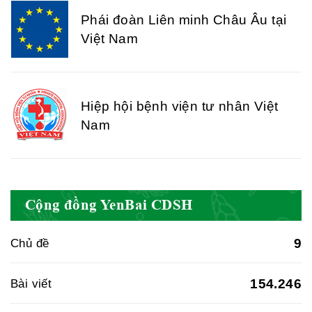
Phái đoàn Liên minh Châu Âu tại
Việt Nam
Hiệp hội bệnh viện tư nhân Việt
Nam
Cục quản lý y dược cổ truyền -
Cộng đồng YenBai CDSH
BYT
9
Chủ đề
Hiệp hội doanh nghiệp dược Việt
154.246
Bài viết
Nam