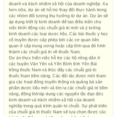
doanh và trách nhiệm xã hội của doanh nghiệp. Xa
hơn nữa, dự án sẽ hỗ trợ thay đổi thực hành trong
các nhóm đối tượng thụ hưởng từ dự án. Dự án sẽ
áp dụng triết lý kinh doanh để tạo điều kiện cho
việc khởi động các chuỗi giá trị mới và ý tưởng
kinh doanh các loại dược liệu. Các bài thuốc y học
cổ truyền được cấp phép bởi các cơ quan liên
quan ở cấp trung ương hoặc cấp tỉnh qua đó hình
thành các chuỗi giá trị về thuốc Nam.
Dự án thực hiện việc hỗ trợ các hộ nông dân ở
các huyện Văn Yên và Yên Bình tỉnh Yên Bái
Hội Đông Y TP. Hà Nội
trồng thuốc Nam và thúc đẩy các chuỗi giá trị
thuốc Nam tiềm năng. Các đối tác được mời tham
gia các hoạt động truyền thông và quảng bá sản
phẩm dược liệu mới và tìm ra các chuỗi giá trị tiềm
năng, đồng thờiáp dụng các nguyên tắc đạo đức
Phái đoàn Liên minh Châu Âu tại
kinh doanh và trách nhiệm xã hội của doanh
Việt Nam
nghiệp trong quá trình quản trị chuỗi. Sự phát triển
của chuỗi giá trị thuốc Nam sẽ lựa chọn được các