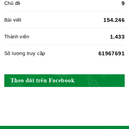
9
Chủ đề
Hiệp hội doanh nghiệp dược Việt
154.246
Bài viết
Nam
1.433
Thành viên
61967691
Số lượng truy cập
Hội Đông Y Việt Nam
Theo dõi trên Facebook
Hội Đông Y Tỉnh Yên Bái
Hội Đông Y Tỉnh Hòa Bình