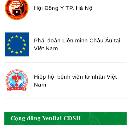
Hội Đông Y TP. Hà Nội
Phái đoàn Liên minh Châu Âu tại
Việt Nam
Hiệp hội bệnh viện tư nhân Việt
Nam
Cục quản lý y dược cổ truyền -
Cộng đồng YenBai CDSH
BYT