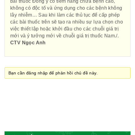
bài thuốc Đông y có tiềm năng chữa bệnh cao,
không có độc tố và ứng dụng cho các bệnh không
Hiệp hội bệnh viện tư nhân Việt
lây nhiễm… Sau khi làm các thủ tục để cấp phép
Nam
các bài thuốc trên sẽ tạo ra nhiều sự lựa chọn cho
việc thiết lập hoặc khởi đầu cho các chuỗi giá trị
mới và ý tưởng mới về chuỗi giá trị thuốc Nam./.
CTV Ngọc Anh
Cục quản lý y dược cổ truyền -
BYT
Bạn cần đăng nhập để phản hồi chủ đề này.
Hiệp hội doanh nghiệp dược Việt
Nam
Hội Đông Y Việt Nam