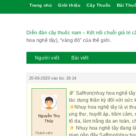
Trang chủ
Giới thiệu
Cây Thuốc
Bài Thu
Diễn đàn cây thuốc nam – Kết nối chuỗi giá trị 
hoa nghệ tây), “vàng đỏ” của thế giới.
Người viết
Bài viết
20-06-2020 vào lúc 18:14
Saffron(nhuỵ hoa nghệ tây
tác dụng thần kỳ đối với sức
Nhụy hoa nghệ tây là vị thu
ung thư, huyết áp, trầm cảm,
Nguyễn Thu
tố da, làm trắng da an toàn, 
Thủy
Nhụy hoa nghệ tây đang là
Thành viên
gian gần đây.Saffron(nhuỵ ho