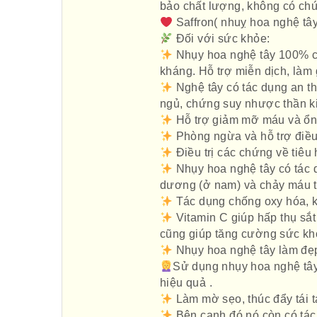
bảo chất lượng, không có chứ
Saffron( nhuỵ hoa nghệ tây
Đối với sức khỏe:
Nhụy hoa nghệ tây 100% ch
kháng. Hỗ trợ miễn dịch, là
Nghệ tây có tác dụng an th
ngủ, chứng suy nhược thần ki
Hỗ trợ giảm mỡ máu và ổn
Phòng ngừa và hỗ trợ điều 
Điều trị các chứng về tiêu 
Nhụy hoa nghệ tây có tác d
dương (ở nam) và chảy máu tử
Tác dụng chống oxy hóa, k
Vitamin C giúp hấp thụ sắt
cũng giúp tăng cường sức kh
Nhụy hoa nghệ tây làm đẹ
Sử dụng nhụy hoa nghệ tây
hiệu quả .
Làm mờ sẹo, thúc đẩy tái tạ
Bên cạnh đó nó còn có tác