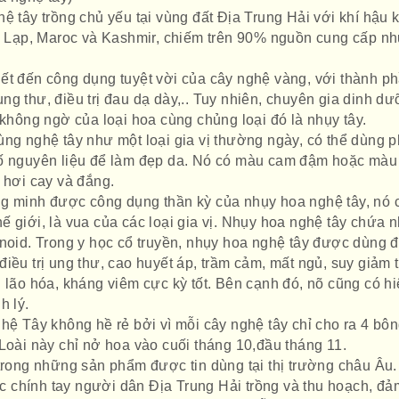
ệ tây trồng chủ yếu tại vùng đất Địa Trung Hải với khí hậu 
Hy Lạp, Maroc và Kashmir, chiếm trên 90% nguồn cung cấp n
t đến công dụng tuyệt vời của cây nghệ vàng, với thành p
g thư, điều trị đau dạ dày,.. Tuy nhiên, chuyên gia dinh d
 không ngờ của loại hoa cùng chủng loại đó là nhụy tây.
ng nghệ tây như một loại gia vị thường ngày, có thể dùng 
số nguyên liệu để làm đẹp da. Nó có màu cam đậm hoặc màu
 hơi cay và đắng.
 minh được công dụng thần kỳ của nhụy hoa nghệ tây, nó 
 giới, là vua của các loại gia vị. Nhụy hoa nghệ tây chứa 
enoid. Trong y học cổ truyền, nhụy hoa nghệ tây được dùng 
iều trị ung thư, cao huyết áp, trầm cảm, mất ngủ, suy giảm t
 lão hóa, kháng viêm cực kỳ tốt. Bên cạnh đó, nõ cũng có h
h lý.
ệ Tây không hề rẻ bởi vì mỗi cây nghệ tây chỉ cho ra 4 bô
Loài này chỉ nở hoa vào cuối tháng 10,đầu tháng 11.
rong những sản phẩm được tin dùng tại thị trường châu Âu.
 chính tay người dân Địa Trung Hải trồng và thu hoạch, đả