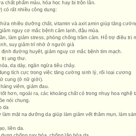
a chất phẩm màu, hóa học hay bị trộn lẫn.
) có rất nhiều công dụng:
ứa nhiều dưỡng chất, vitamin và axit amin giúp tăng cườn
m giảm nguy cơ mắc bệnh cảm lạnh, đậu mùa.
ần, làm giảm stress, phòng chống trầm cảm. Hỗ trợ điều trị 
nh, suy giảm trí nhớ ở người già
 định đường huyết, giảm nguy cơ mắc bệnh tim mạch.
trị ung thư.
hóa, dạ dày, ngăn ngừa tiêu chảy.
ụng tích cực trong việc tăng cường sinh lý, rối loại cương
 cung (ở nữ giới).
háng viêm, giảm đau.
 tốt hơn, ngoài ra, các khoáng chất có trong nhụy hoa nghệ t
ỏe nói chung.
p da
 làm mặt nạ dưỡng da giúp làm giảm vết thâm mụn, làm sá
o, liền da.
 dụng chống oxy hóa, chống lão hóa da