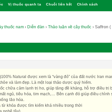
ốc
Vị thuốc quanh ta
Chuỗi liên kết
Chính sách
cây thuốc nam
›
Diễn đàn
›
Thảo luận về cây thuốc
›
Saffron (
)100% Natural được xem là “vàng đỏ” của đất nước Iran ma
 khỏe và làm đẹp. Là một loại thảo dược quý hiếm.
ốc chữa cảm lạnh trị ho, giúp tăng đề kháng, hỗ trợ điều trị
 mất ngủ, tiêu hóa, tim mạch,… Bên cạnh đó giúp điều chỉnh 
chống lão hóa.
 từ khóa được tìm kiếm khá nhiều trong thời
a nghệ tây)