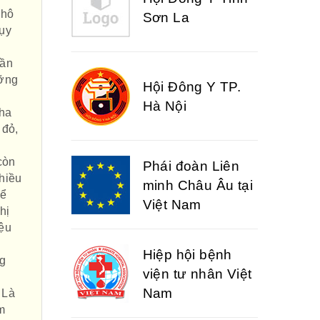
khô
Sơn La
hụy
hần
ưỡng
Hội Đông Y TP.
Hà Nội
pha
 đỏ,
còn
Phái đoàn Liên
nhiều
minh Châu Âu tại
để
Việt Nam
hị
iệu
Hiệp hội bệnh
ng
viện tư nhân Việt
Nam
 Là
m