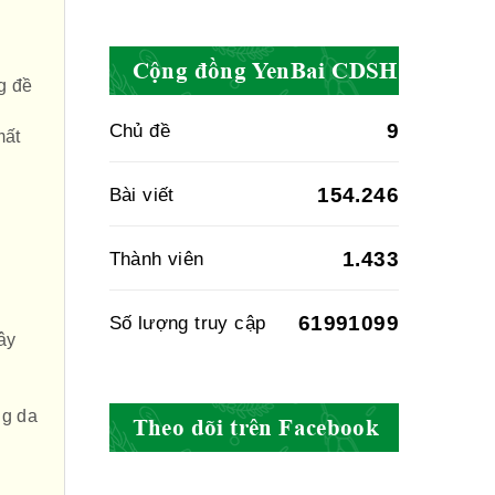
Cục quản lý y
dược cổ truyền -
Cộng đồng YenBai CDSH
g đề
BYT
9
Chủ đề
mất
Hiệp hội doanh
154.246
Bài viết
nghiệp dược Việt
Nam
1.433
Thành viên
61991099
Số lượng truy cập
Hội Đông Y Việt
ây
Nam
ng da
Theo dõi trên Facebook
Hội Đông Y Tỉnh
Yên Bái