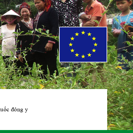
Phái đoàn Liên
minh Châu Âu tại
Việt Nam
Hiệp hội bệnh
viện tư nhân Việt
Nam
Cục quản lý y
dược cổ truyền -
BYT
thuốc đông y
Hiệp hội doanh
nghiệp dược Việt
Nam