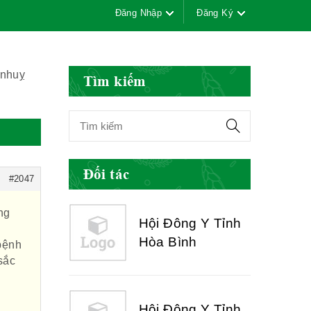
Đăng Nhập
Đăng Ký
Hội Đông Y Việt
Nam
 nhuỵ
Tìm kiếm
Hội Đông Y Tỉnh
Yên Bái
Đối tác
#2047
ng
Hội Đông Y Tỉnh
Hòa Bình
 bệnh
sắc
Hội Đông Y Tỉnh