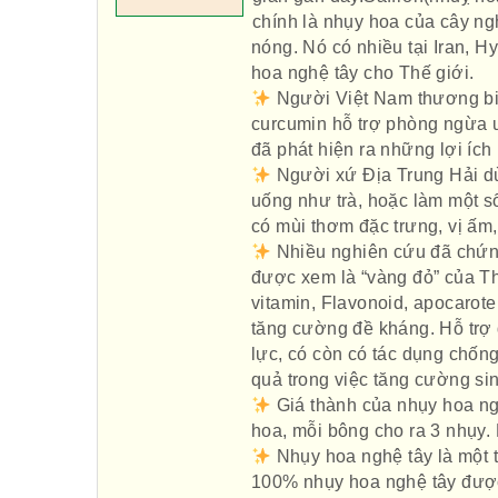
chính là nhụy hoa của cây ngh
nóng. Nó có nhiều tại Iran, 
hoa nghệ tây cho Thế giới.
Người Việt Nam thương biế
curcumin hỗ trợ phòng ngừa un
đã phát hiện ra những lợi ích
Người xứ Địa Trung Hải dù
uống như trà, hoặc làm một 
có mùi thơm đặc trưng, vị ấm,
Nhiều nghiên cứu đã chứng
được xem là “vàng đỏ” của Thế
vitamin, Flavonoid, apocarot
tăng cường đề kháng. Hỗ trợ đ
lực, có còn có tác dụng chống
quả trong việc tăng cường sin
Giá thành của nhụy hoa ngh
hoa, mỗi bông cho ra 3 nhụy. 
Nhụy hoa nghệ tây là một t
100% nhụy hoa nghệ tây được