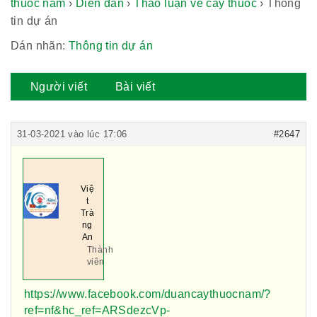
thuốc nam
›
Diễn đàn
›
Thảo luận về cây thuốc
›
Thông
tin dự án
Dán nhãn:
Thông tin dự án
Người viết
Bài viết
31-03-2021 vào lúc 17:06
#2647
Việ
t
Trà
ng
An
Thành
viên
https://www.facebook.com/duancaythuocnam/?
ref=nf&hc_ref=ARSdezcVp-