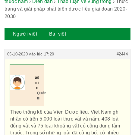
thuốc nam
›
Diễn đàn
›
Thảo luận về vùng trồng
›
Thực
trạng và giải pháp phát triển dược liệu giai đoạn 2020-
2030
Người viết
Bài viết
05-10-2020 vào lúc 17:20
#2444
ad
mi
n
Quản
trị
Theo thống kê của Viện Dược liệu, Việt Nam ghi
Hội Đông Y TP. Hà Nội
nhận có trên 5.000 loài thực vật và nấm, 408 loài
động vật và 75 loại khoáng vật có công dụng làm
thuốc. Trong số những loài đã công bố, có nhiều