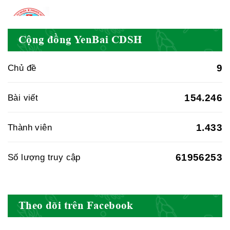
Cục quản lý y dược cổ truyền -
Cộng đồng YenBai CDSH
BYT
9
Chủ đề
154.246
Bài viết
Hiệp hội doanh nghiệp dược Việt
Nam
1.433
Thành viên
61956253
Số lượng truy cập
Hội Đông Y Việt Nam
Theo dõi trên Facebook