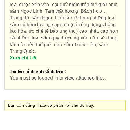
loài được xếp vào loại quý hiếm trên thế giới như:
sâm Ngọc Linh, Tam thất hoang, Bách hợp…
Phái đoàn Liên minh Châu Âu tại
Trong đó, sâm Ngọc Linh là một trong những loại
Việt Nam
sâm có hàm lượng saponin (có công dụng chống
lão hóa, ức chế tế bào ung thư) cao nhất, cao hơn
cả những loại sâm quý được nghiên cứu sử dụng
lâu đời trên thế giới như sâm Triều Tiên, sâm
Hiệp hội bệnh viện tư nhân Việt
Trung Quốc.
Xem chi tiết
Nam
Tải lên hình ảnh đính kèm:
You must be
logged in
to view attached files.
Cục quản lý y dược cổ truyền -
BYT
Bạn cần đăng nhập để phản hồi chủ đề này.
Hiệp hội doanh nghiệp dược Việt