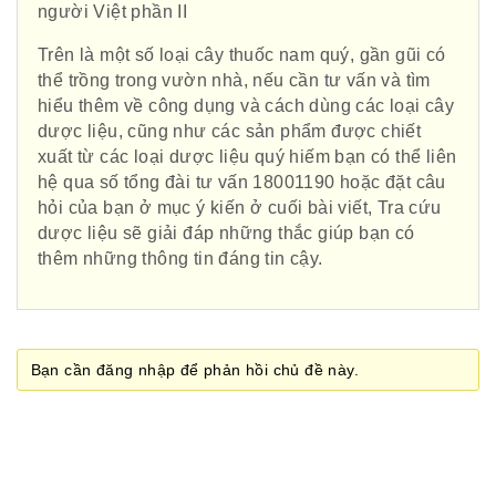
Phái đoàn Liên minh Châu Âu tại
người Việt phần II
Việt Nam
Trên là một số loại cây thuốc nam quý, gần gũi có
thể trồng trong vườn nhà, nếu cần tư vấn và tìm
hiểu thêm về công dụng và cách dùng các loại cây
dược liệu, cũng như các sản phẩm được chiết
Hiệp hội bệnh viện tư nhân Việt
xuất từ các loại dược liệu quý hiếm bạn có thể liên
Nam
hệ qua số tổng đài tư vấn 18001190 hoặc đặt câu
hỏi của bạn ở mục ý kiến ở cuối bài viết, Tra cứu
dược liệu sẽ giải đáp những thắc giúp bạn có
thêm những thông tin đáng tin cậy.
Cục quản lý y dược cổ truyền -
BYT
Bạn cần đăng nhập để phản hồi chủ đề này.
Hiệp hội doanh nghiệp dược Việt
Nam