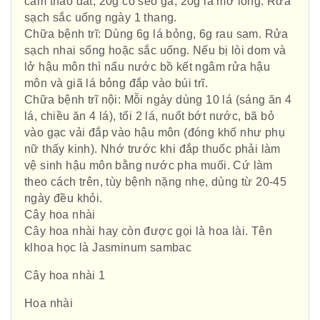
cam thảo đất, 20g cỏ seo gà, 20g lá mơ lông. Rửa
sạch sắc uống ngày 1 thang.
Chữa bệnh trĩ: Dùng 6g lá bỏng, 6g rau sam. Rửa
sạch nhai sống hoặc sắc uống. Nếu bị lòi dom và
lở hậu môn thì nấu nước bồ kết ngâm rửa hậu
môn và giã lá bỏng đắp vào búi trĩ.
Chữa bệnh trĩ nội: Mỗi ngày dùng 10 lá (sáng ăn 4
lá, chiều ăn 4 lá), tối 2 lá, nuốt bớt nước, bã bỏ
vào gạc vải đắp vào hậu môn (đóng khố như phụ
nữ thấy kinh). Nhớ trước khi đắp thuốc phải làm
vệ sinh hậu môn bằng nước pha muối. Cứ làm
theo cách trên, tùy bệnh nặng nhẹ, dùng từ 20-45
ngày đều khỏi.
Cây hoa nhài
Cây hoa nhài hay còn được gọi là hoa lài. Tên
klhoa học là Jasminum sambac
Cây hoa nhài 1
Hoa nhài