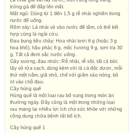
trứng gà để đắp lên mắt.
Mất ngủ: Dùng từ 1 đến 1,5 g rễ nhài nghiền trong
nước để uống.
Rôm sảy: Lá nhài vò vào nước để tắm, có thể kết
hợp cùng lá ngải cứu.
Đau bụng tiêu chảy: Hoa nhài tươi 6 g (hoặc 3 g
hoa khô), hậu phác 6 g, mộc hương 9 g, sơn tra 30
g. Tất cả đem sắc nước uống.
Gãy xương, đau nhức: Rễ nhài, rễ sồi, tất cả bóc
lấy vỏ rửa sạch, dùng kèm với lá cà độc dược, mỗi
thứ một nắm, giã nhỏ, chế với giấm xào nóng, bó
rịt vào chỗ đau.
Cây húng quế
Húng quế là một loại rau bổ sung trong món ăn
thường ngày. Đây cũng là một trong những loại
rau mang lại nhiều lợi ích cho sức khỏe với những
công dụng chữa bệnh rất bổ ích.
Cây húng quế 1