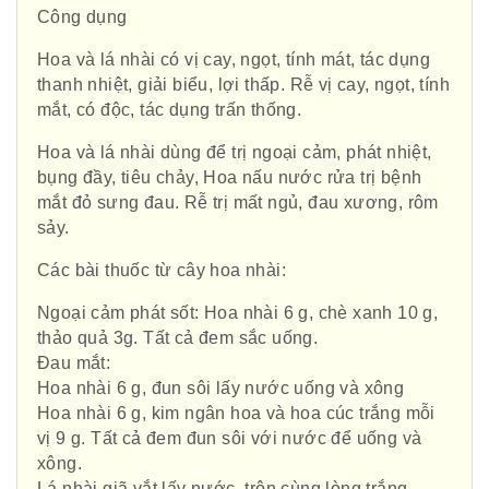
Công dụng
Hoa và lá nhài có vị cay, ngọt, tính mát, tác dụng
thanh nhiệt, giải biểu, lợi thấp. Rễ vị cay, ngọt, tính
mắt, có độc, tác dụng trấn thống.
Hoa và lá nhài dùng để trị ngoại cảm, phát nhiệt,
bụng đầy, tiêu chảy, Hoa nấu nước rửa trị bệnh
mắt đỏ sưng đau. Rễ trị mất ngủ, đau xương, rôm
sảy.
Các bài thuốc từ cây hoa nhài:
Ngoại cảm phát sốt: Hoa nhài 6 g, chè xanh 10 g,
thảo quả 3g. Tất cả đem sắc uống.
Đau mắt:
Hoa nhài 6 g, đun sôi lấy nước uống và xông
Hoa nhài 6 g, kim ngân hoa và hoa cúc trắng mỗi
vị 9 g. Tất cả đem đun sôi với nước để uống và
xông.
Lá nhài giã vắt lấy nước, trộn cùng lòng trắng