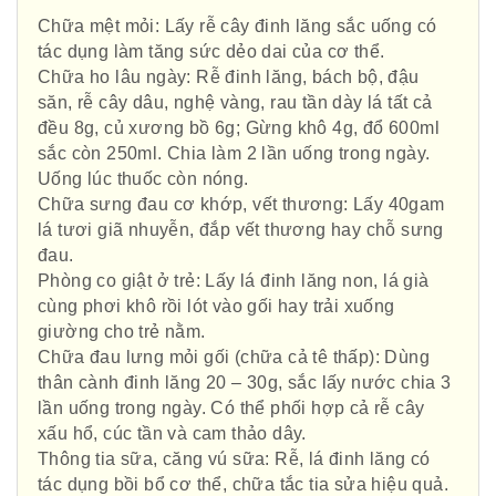
Chữa mệt mỏi: Lấy rễ cây đinh lăng sắc uống có
tác dụng làm tăng sức dẻo dai của cơ thể.
Chữa ho lâu ngày: Rễ đinh lăng, bách bộ, đậu
săn, rễ cây dâu, nghệ vàng, rau tần dày lá tất cả
đều 8g, củ xương bồ 6g; Gừng khô 4g, đổ 600ml
sắc còn 250ml. Chia làm 2 lần uống trong ngày.
Uống lúc thuốc còn nóng.
Chữa sưng đau cơ khớp, vết thương: Lấy 40gam
lá tươi giã nhuyễn, đắp vết thương hay chỗ sưng
đau.
Phòng co giật ở trẻ: Lấy lá đinh lăng non, lá già
cùng phơi khô rồi lót vào gối hay trải xuống
giường cho trẻ nằm.
Chữa đau lưng mỏi gối (chữa cả tê thấp): Dùng
thân cành đinh lăng 20 – 30g, sắc lấy nước chia 3
lần uống trong ngày. Có thể phối hợp cả rễ cây
xấu hổ, cúc tần và cam thảo dây.
Thông tia sữa, căng vú sữa: Rễ, lá đinh lăng có
tác dụng bồi bổ cơ thể, chữa tắc tia sửa hiệu quả.