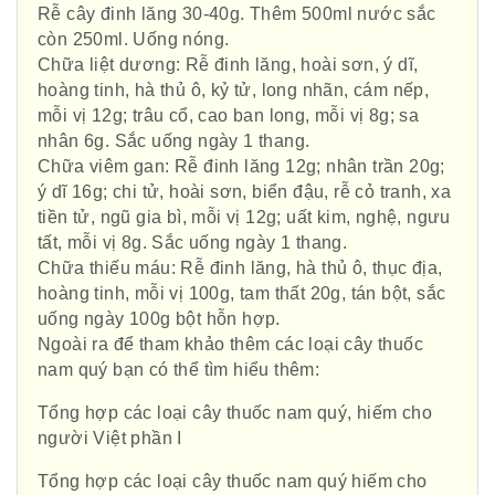
Rễ cây đinh lăng 30-40g. Thêm 500ml nước sắc
còn 250ml. Uống nóng.
Chữa liệt dương: Rễ đinh lăng, hoài sơn, ý dĩ,
hoàng tinh, hà thủ ô, kỷ tử, long nhãn, cám nếp,
mỗi vị 12g; trâu cổ, cao ban long, mỗi vị 8g; sa
nhân 6g. Sắc uống ngày 1 thang.
Chữa viêm gan: Rễ đinh lăng 12g; nhân trần 20g;
ý dĩ 16g; chi tử, hoài sơn, biển đậu, rễ cỏ tranh, xa
tiền tử, ngũ gia bì, mỗi vị 12g; uất kim, nghệ, ngưu
tất, mỗi vị 8g. Sắc uống ngày 1 thang.
Chữa thiếu máu: Rễ đinh lăng, hà thủ ô, thục địa,
hoàng tinh, mỗi vị 100g, tam thất 20g, tán bột, sắc
uống ngày 100g bột hỗn hợp.
Ngoài ra để tham khảo thêm các loại cây thuốc
nam quý bạn có thể tìm hiểu thêm:
Hội Đông Y TP. Hà Nội
Tổng hợp các loại cây thuốc nam quý, hiếm cho
người Việt phần I
Tổng hợp các loại cây thuốc nam quý hiếm cho