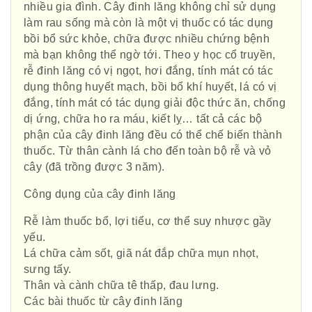
nhiều gia đình. Cây đinh lăng không chỉ sử dụng
làm rau sống mà còn là một vị thuốc có tác dụng
bồi bổ sức khỏe, chữa được nhiều chứng bệnh
mà bạn không thể ngờ tới. Theo y học cổ truyền,
rễ đinh lăng có vị ngọt, hơi đắng, tính mát có tác
dụng thông huyết mạch, bồi bổ khí huyết, lá có vị
đắng, tính mát có tác dụng giải độc thức ăn, chống
dị ứng, chữa ho ra máu, kiết lỵ… tất cả các bộ
phận của cây đinh lăng đều có thể chế biến thành
thuốc. Từ thân cành lá cho đến toàn bộ rễ và vỏ
cây (đã trồng được 3 năm).
Công dụng của cây đinh lăng
Rễ làm thuốc bổ, lợi tiểu, cơ thể suy nhược gầy
yếu.
Lá chữa cảm sốt, giã nát đắp chữa mụn nhọt,
sưng tấy.
Thân và cành chữa tê thấp, đau lưng.
Các bài thuốc từ cây đinh lăng