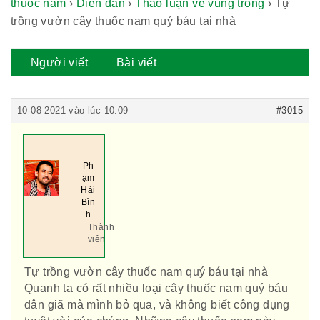
thuốc nam
›
Diễn đàn
›
Thảo luận về vùng trồng
›
Tự
trồng vườn cây thuốc nam quý báu tại nhà
Người viết
Bài viết
10-08-2021 vào lúc 10:09
#3015
Ph
ạm
Hải
Bìn
h
Thành
viên
Tự trồng vườn cây thuốc nam quý báu tại nhà
Quanh ta có rất nhiều loại cây thuốc nam quý báu
dân giã mà mình bỏ qua, và không biết công dụng