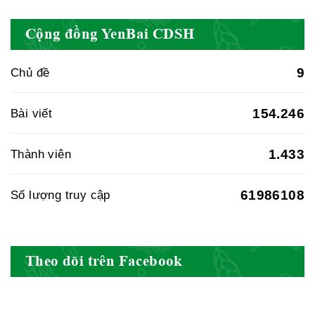
Cục quản lý y dược cổ truyền -
Cộng đồng YenBai CDSH
BYT
9
Chủ đề
Hiệp hội doanh nghiệp dược Việt
154.246
Bài viết
Nam
1.433
Thành viên
61986108
Số lượng truy cập
Hội Đông Y Việt Nam
Theo dõi trên Facebook
Hội Đông Y Tỉnh Yên Bái