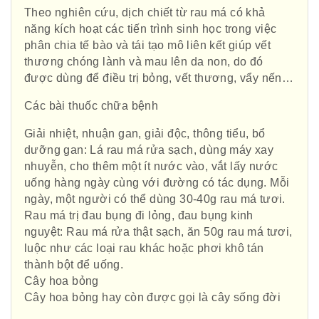
Theo nghiên cứu, dịch chiết từ rau má có khả
năng kích hoạt các tiến trình sinh học trong việc
phân chia tế bào và tái tạo mô liên kết giúp vết
thương chóng lành và mau lên da non, do đó
được dùng để điều trị bỏng, vết thương, vẩy nến…
Các bài thuốc chữa bệnh
Giải nhiệt, nhuận gan, giải độc, thông tiểu, bổ
dưỡng gan: Lá rau má rửa sạch, dùng máy xay
nhuyễn, cho thêm một ít nước vào, vắt lấy nước
uống hàng ngày cùng với đường có tác dụng. Mỗi
ngày, một người có thể dùng 30-40g rau má tươi.
Rau má trị đau bụng đi lỏng, đau bụng kinh
nguyệt: Rau má rửa thật sạch, ăn 50g rau má tươi,
luộc như các loại rau khác hoặc phơi khô tán
thành bột để uống.
Cây hoa bỏng
Cây hoa bỏng hay còn được gọi là cây sống đời