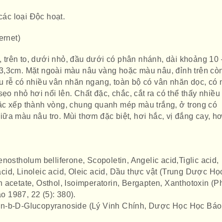
các loại Độc hoạt.
ernet)
n, trên to, dưới nhỏ, đầu dưới có phân nhánh, dài khoảng 10 
,3cm. Mặt ngoài màu nâu vàng hoặc màu nâu, đỉnh trên còn
 rễ có nhiều vân nhăn ngang, toàn bộ có vân nhăn dọc, có 
sẹo nhỏ hơi nổi lên. Chất đặc, chắc, cắt ra có thể thấy nhiều
ặc xếp thành vòng, chung quanh mép màu trắng, ở trong có
a màu nâu tro. Mùi thơm đặc biệt, hơi hắc, vị đắng cay, hơ
nostholum belliferone, Scopoletin, Angelic acid,Tiglic acid,
 acid, Linoleic acid, Oleic acid, Dầu thực vật (Trung Dược Họ
 acetate, Osthol, Isoimperatorin, Bergapten, Xanthotoxin (P
 1987, 22 (5): 380).
in-b-D-Glucopyranoside (Lý Vinh Chính, Dược Học Học Báo