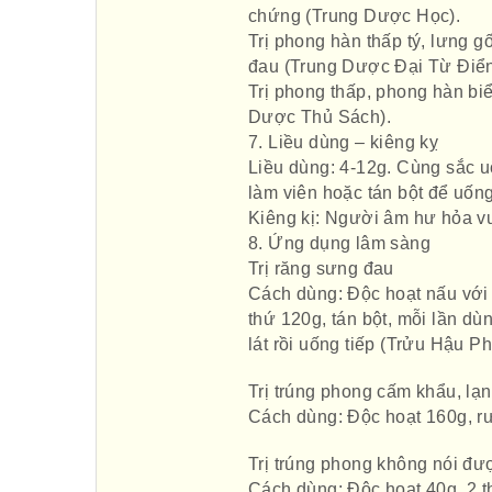
chứng (Trung Dược Học).
Trị phong hàn thấp tý, lưng g
đau (Trung Dược Đại Từ Điển
Trị phong thấp, phong hàn b
Dược Thủ Sách).
7. Liều dùng – kiêng kỵ
Liều dùng: 4-12g. Cùng sắc u
làm viên hoặc tán bột để uống
Kiêng kị: Người âm hư hỏa v
8. Ứng dụng lâm sàng
Trị răng sưng đau
Cách dùng: Độc hoạt nấu với
thứ 120g, tán bột, mỗi lần d
lát rồi uống tiếp (Trửu Hậu P
Trị trúng phong cấm khẩu, lạn
Cách dùng: Độc hoạt 160g, r
Trị trúng phong không nói đư
Cách dùng: Độc hoạt 40g, 2 t