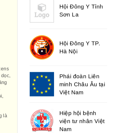
Sơn La
Hội Đông Y TP.
Hà Nội
Phái đoàn Liên
cens
 dọc,
minh Châu Âu tại
răng
Việt Nam
ó
i,
Hiệp hội bệnh
viện tư nhân Việt
g là
Nam