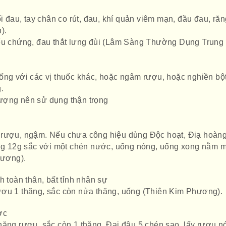
ối đau, tay chân co rút, đau, khí quản viêm mạn, đầu đau, răn
).
iểu chứng, đau thắt lưng đùi (Lâm Sàng Thường Dụng Trung
ống với các vị thuốc khác, hoặc ngâm rượu, hoặc nghiền bột
.
ượng nên sử dụng thận trọng
 rượu, ngậm. Nếu chưa công hiệu dùng Độc hoạt, Điạ hoàn
ùng 12g sắc với một chén nước, uống nóng, uống xong nằm 
hương).
h toàn thân, bất tỉnh nhân sự
ượu 1 thăng, sắc còn nửa thăng, uống (Thiên Kim Phương).
ợc
hăng rượu, sắc còn 1 thăng, Đại đậu 5 chén sao, lấy rượu n