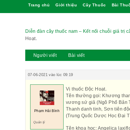
Trang chủ
Giới thiệu
Cây Thuốc
Bài Thu
Diễn đàn cây thuốc nam – Kết nối chuỗi giá trị 
Hoạt.
Người viết
Bài viết
07-06-2021 vào lúc 09:19
Vị thuốc Độc Hoạt.
Tên thường gọi: Khương thanh
vương sứ giả (Ngô Phổ Bản T
Thanh danh tinh, Sơn tiên đ
Phạm Hải Bình
(Trung Quốc Dược Học Đại T
Quản lý
Tên khoa hoc: Angelica laxifl