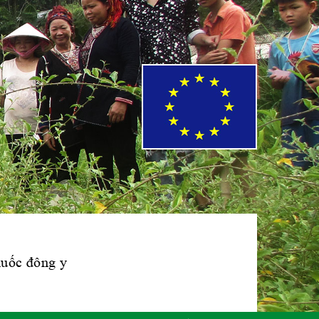
Phái đoàn Liên
minh Châu Âu tại
Việt Nam
Hiệp hội bệnh
viện tư nhân Việt
Nam
Cục quản lý y
dược cổ truyền -
BYT
thuốc đông y
Hiệp hội doanh
nghiệp dược Việt
Nam