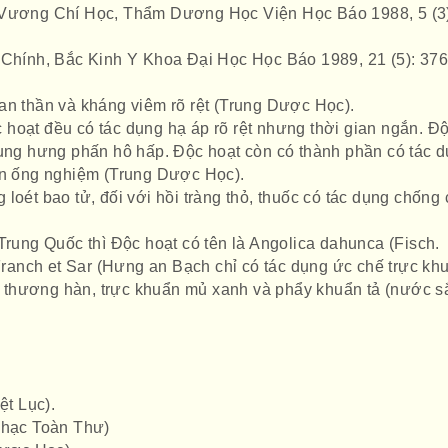
(Vương Chí Học, Thẩm Dương Học Viện Học Báo 1988, 5 (3
 Chính, Bắc Kinh Y Khoa Đại Học Học Báo 1989, 21 (5): 376
an thần và kháng viêm rõ rệt (Trung Dược Học).
hoạt đều có tác dụng hạ áp rõ rệt nhưng thời gian ngắn. Đ
dụng hưng phấn hô hấp. Độc hoạt còn có thành phần có tác 
ên ống nghiệm (Trung Dược Học).
loét bao tử, đối với hồi tràng thỏ, thuốc có tác dụng chống 
Trung Quốc thì Độc hoạt có tên là Angolica dahunca (Fisch.
 Franch et Sar (Hưng an Bạch chỉ có tác dụng ức chế trực kh
lỵ, thương hàn, trực khuẩn mủ xanh và phẩy khuẩn tả (nước s
ệt Lục).
Nhạc Toàn Thư)