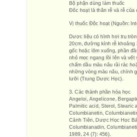
Bộ phận dùng làm thuốc
Đôc hoạt là thân rễ và rễ của 
Vị thuốc Độc hoạt (Nguồn: Int
Dược liệu có hình hơi trụ trò
20cm, đường kính rễ khoảng 3
gốc hoặc lõm xuống, phần đầu
nhỏ mọc ngang lồi lên và vết 
chấm dầu màu nâu rải rác ho
những vòng màu nâu, chính giữ
lưỡi (Trung Dược Học).
3. Các thành phần hóa học
Angeloi, Angelicone, Bergapte
Palmitic acid, Sterol, Stearic
Columbianetin, Columbianetin
Cảnh Tiên, Dược Học Học Báo
Columbianadin, Columbianet
1989, 24 (7): 456).