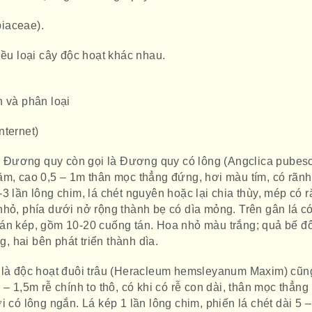
iaceae).
iều loại cây độc hoạt khác nhau.
n và phân loại
nternet)
 Đương quy còn gọi là Đương quy có lông (Angclica pubes
ăm, cao 0,5 – 1m thân mọc thẳng đứng, hơi màu tím, có rãnh
3 lần lông chim, lá chét nguyên hoặc lại chia thùy, mép có 
nhỏ, phía dưới nở rộng thành bẹ có dìa mỏng. Trên gân lá c
án kép, gồm 10-20 cuống tán. Hoa nhỏ màu trắng; quả bế đô
g, hai bên phát triển thành dìa.
 là độc hoạt đuôi trâu (Heracleum hemsleyanum Maxim) cũn
– 1,5m rễ chính to thô, có khi có rễ con dài, thân mọc thẳng
i có lông ngắn. Lá kép 1 lần lông chim, phiến lá chét dài 5 –