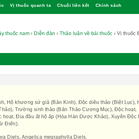
ốc
Vị thuốc quanh ta
Chuỗi liên kết
Chính sách
cây thuốc nam
›
Diễn đàn
›
Thảo luận về bài thuốc
›
Vị thuốc
, Hộ khương sứ giả (Bản Kinh), Độc diêu thảo (Biệt Lục),
hảo), Trường sinh thảo (Bản Thảo Cương Mục), Độc hoạt,
ộc hoạt, Địa đầu ất hộ ấp (Hòa Hán Dược Khảo), Xuyên Độc 
ừ Điển).
ora Diels, Angelica megraphylla Diels.