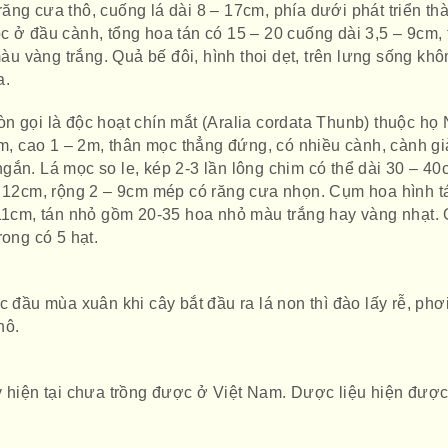
ăng cưa thô, cuống lá dài 8 – 17cm, phía dưới phát triển th
c ở đầu cành, tổng hoa tán có 15 – 20 cuống dài 3,5 – 9cm, 
 vàng trắng. Quả bế đôi, hình thoi dẹt, trên lưng sống khô
a.
n gọi là độc hoạt chín mắt (Aralia cordata Thunb) thuộc họ
ăm, cao 1 – 2m, thân mọc thẳng đứng, có nhiều cành, cành gi
gắn. Lá mọc so le, kép 2-3 lần lông chim có thể dài 30 – 40
– 12cm, rộng 2 – 9cm mép có răng cưa nhọn. Cụm hoa hình t
 11cm, tán nhỏ gồm 20-35 hoa nhỏ màu trắng hay vàng nhạt.
rong có 5 hạt.
c đầu mùa xuân khi cây bắt đầu ra lá non thì đào lấy rễ, phơ
hô.
ý hiện tại chưa trồng được ở Việt Nam. Dược liệu hiện đượ