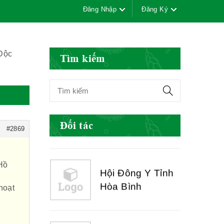
Đăng Nhập
Đăng Ký
Hội Đông Y Việt
Nam
 Độc
Tìm kiếm
Hội Đông Y Tỉnh
Yên Bái
Đối tác
#2869
Hội Đông Y Tỉnh
 Hồ
Hòa Bình
hoạt
Hội Đông Y Tỉnh