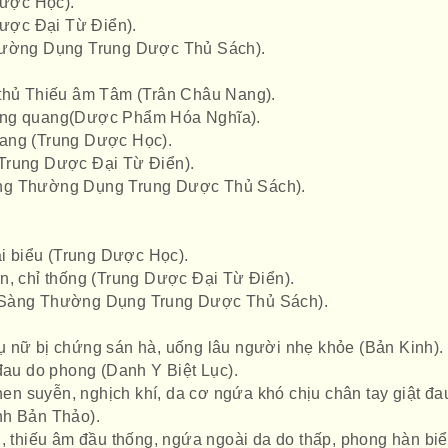
Dược Học).
Dược Đại Từ Điển).
Thường Dụng Trung Dược Thủ Sách).
 thủ Thiếu âm Tâm (Trân Châu Nang).
àng quang(Dược Phẩm Hóa Nghĩa).
ang (Trung Dược Học).
Trung Dược Đại Từ Điển).
ng Thường Dụng Trung Dược Thủ Sách).
ải biểu (Trung Dược Học).
n, chỉ thống (Trung Dược Đại Từ Điển).
 Sàng Thường Dụng Trung Dược Thủ Sách).
 nữ bị chứng sán hà, uống lâu người nhẹ khỏe (Bản Kinh).
 đau do phong (Danh Y Biệt Lục).
 hen suyễn, nghịch khí, da cơ ngứa khó chịu chân tay giật đau
nh Bản Thảo).
g, thiếu âm đầu thống, ngứa ngoài da do thấp, phong hàn bi