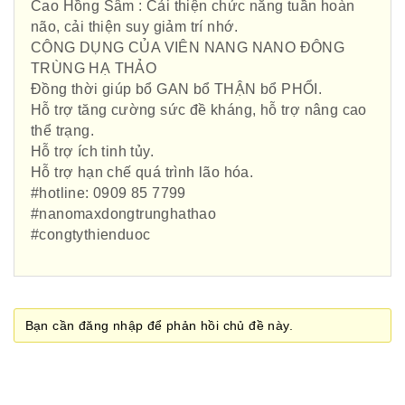
Cao Hồng Sâm : Cải thiện chức năng tuần hoàn
não, cải thiện suy giảm trí nhớ.
Phái đoàn Liên minh Châu Âu tại
CÔNG DỤNG CỦA VIÊN NANG NANO ĐÔNG
Việt Nam
TRÙNG HẠ THẢO
Đồng thời giúp bổ GAN bổ THẬN bổ PHỔI.
Hỗ trợ tăng cường sức đề kháng, hỗ trợ nâng cao
thể trạng.
Hiệp hội bệnh viện tư nhân Việt
Hỗ trợ ích tinh tủy.
Nam
Hỗ trợ hạn chế quá trình lão hóa.
#hotline: 0909 85 7799
#nanomaxdongtrunghathao
#congtythienduoc
Cục quản lý y dược cổ truyền -
BYT
Bạn cần đăng nhập để phản hồi chủ đề này.
Hiệp hội doanh nghiệp dược Việt
Nam