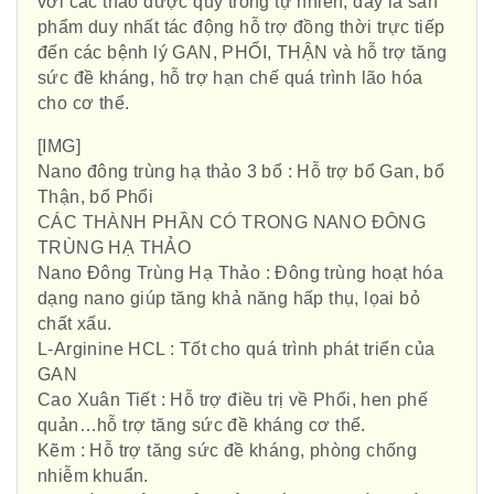
với các thảo dược quý trong tự nhiên, đây là sản
phẩm duy nhất tác động hỗ trợ đồng thời trực tiếp
đến các bệnh lý GAN, PHỔI, THẬN và hỗ trợ tăng
sức đề kháng, hỗ trợ hạn chế quá trình lão hóa
cho cơ thể.
[​IMG]
Nano đông trùng hạ thảo 3 bổ : Hỗ trợ bổ Gan, bổ
Thận, bổ Phổi
CÁC THÀNH PHẦN CÓ TRONG NANO ĐÔNG
TRÙNG HẠ THẢO
Nano Đông Trùng Hạ Thảo : Đông trùng hoạt hóa
dạng nano giúp tăng khả năng hấp thụ, lọai bỏ
chất xấu.
L-Arginine HCL : Tốt cho quá trình phát triển của
GAN
Cao Xuân Tiết : Hỗ trợ điều trị về Phổi, hen phế
Hội Đông Y TP. Hà Nội
quản…hỗ trợ tăng sức đề kháng cơ thể.
Kẽm : Hỗ trợ tăng sức đề kháng, phòng chống
nhiễm khuẩn.