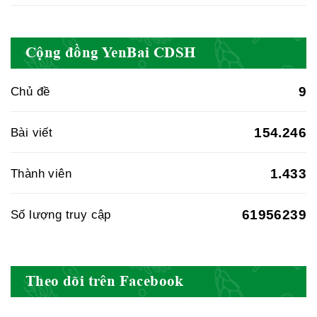
Cục quản lý y dược cổ truyền -
Cộng đồng YenBai CDSH
BYT
9
Chủ đề
Hiệp hội doanh nghiệp dược Việt
154.246
Bài viết
Nam
1.433
Thành viên
61956239
Số lượng truy cập
Hội Đông Y Việt Nam
Theo dõi trên Facebook
Hội Đông Y Tỉnh Yên Bái