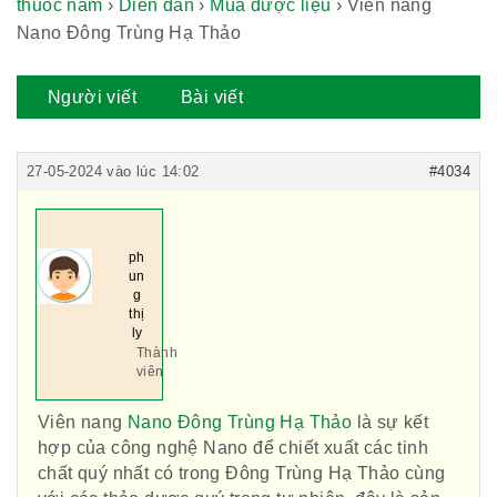
thuốc nam
›
Diễn đàn
›
Mua dược liệu
›
Viên nang
Nano Đông Trùng Hạ Thảo
Người viết
Bài viết
27-05-2024 vào lúc 14:02
#4034
ph
un
g
thị
ly
Thành
viên
Viên nang
Nano Đông Trùng Hạ Thảo
là sự kết
hợp của công nghệ Nano để chiết xuất các tinh
chất quý nhất có trong Đông Trùng Hạ Thảo cùng