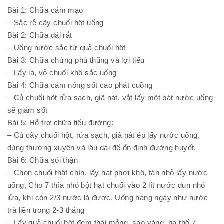
Bài 1: Chữa cảm mạo
– Sắc rễ cây chuối hột uống
Bài 2: Chữa đái rắt
– Uống nước sắc từ quả chuối hột
Bài 3: Chữa chứng phù thũng và lợi tiểu
– Lấy lá, vỏ chuối khô sắc uống
Bài 4: Chữa cảm nóng sốt cao phát cuồng
– Củ chuối hột rửa sạch, giã nát, vắt lấy một bát nước uống
sẽ giảm sốt
Bài 5: Hỗ trợ chữa tiểu đường:
– Củ cây chuối hột, rửa sạch, giã nát ép lấy nước uống,
dùng thường xuyên và lâu dài để ổn định đường huyết.
Bài 6: Chữa sỏi thận
– Chọn chuối thật chín, lấy hạt phơi khô, tán nhỏ lấy nước
uống, Cho 7 thìa nhỏ bột hạt chuối vào 2 lít nước đun nhỏ
lửa, khi còn 2/3 nước là được. Uống hàng ngày như nước
trà liền trong 2-3 tháng
– Lấy quả chuối hột đem thái mỏng, sao vàng, hạ thổ 7