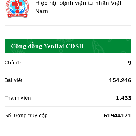
Hiệp hội bệnh viện tư nhân Việt
Nam
Cục quản lý y dược cổ truyền -
Cộng đồng YenBai CDSH
BYT
9
Chủ đề
Hiệp hội doanh nghiệp dược Việt
154.246
Bài viết
Nam
1.433
Thành viên
61944171
Số lượng truy cập
Hội Đông Y Việt Nam