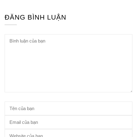
Hội Đông Y TP. Hà Nội
ĐĂNG BÌNH LUẬN
Phái đoàn Liên minh Châu Âu tại
Việt Nam
Hiệp hội bệnh viện tư nhân Việt
Nam
Cục quản lý y dược cổ truyền -
BYT