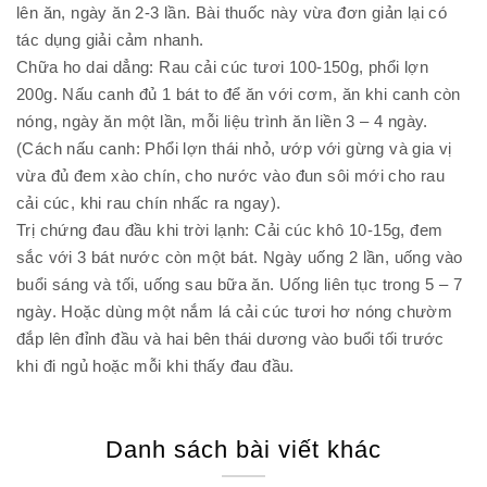
lên ăn, ngày ăn 2-3 lần. Bài thuốc này vừa đơn giản lại có
tác dụng giải cảm nhanh.
Chữa ho dai dẳng: Rau cải cúc tươi 100-150g, phổi lợn
200g. Nấu canh đủ 1 bát to để ăn với cơm, ăn khi canh còn
nóng, ngày ăn một lần, mỗi liệu trình ăn liền 3 – 4 ngày.
(Cách nấu canh: Phổi lợn thái nhỏ, ướp với gừng và gia vị
vừa đủ đem xào chín, cho nước vào đun sôi mới cho rau
cải cúc, khi rau chín nhấc ra ngay).
Trị chứng đau đầu khi trời lạnh: Cải cúc khô 10-15g, đem
sắc với 3 bát nước còn một bát. Ngày uống 2 lần, uống vào
buổi sáng và tối, uống sau bữa ăn. Uống liên tục trong 5 – 7
ngày. Hoặc dùng một nắm lá cải cúc tươi hơ nóng chườm
đắp lên đỉnh đầu và hai bên thái dương vào buổi tối trước
khi đi ngủ hoặc mỗi khi thấy đau đầu.
Danh sách bài viết khác