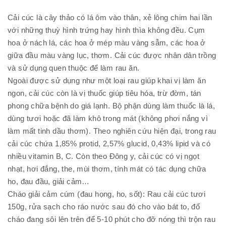
Cải cúc là cây thảo có lá ôm vào thân, xẻ lông chim hai lần
với những thuỳ hình trứng hay hình thìa không đều. Cụm
hoa ở nách lá, các hoa ở mép màu vàng sẫm, các hoa ở
giữa đầu màu vàng lục, thơm. Cải cúc được nhân dân trồng
và sử dụng quen thuộc để làm rau ăn.
Ngoài được sử dụng như một loại rau giúp khai vị làm ăn
ngon, cải cúc còn là vị thuốc giúp tiêu hóa, trừ đờm, tán
phong chữa bệnh do giá lạnh. Bộ phận dùng làm thuốc là lá,
dùng tươi hoặc đã làm khô trong mát (không phơi nắng vì
làm mất tinh dầu thơm). Theo nghiên cứu hiện đại, trong rau
cải cúc chứa 1,85% protid, 2,57% glucid, 0,43% lipid và có
nhiều vitamin B, C. Còn theo Đông y, cải cúc có vị ngọt
nhạt, hơi đắng, the, mùi thơm, tính mát có tác dụng chữa
ho, đau đầu, giải cảm…
Cháo giải cảm cúm (đau họng, ho, sốt): Rau cải cúc tươi
150g, rửa sạch cho ráo nước sau đó cho vào bát to, đổ
cháo đang sôi lên trên để 5-10 phút cho đỡ nóng thì trộn rau