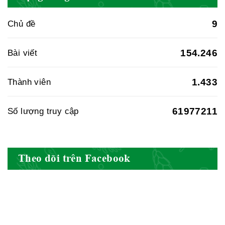
BYT
9
Chủ đề
Hiệp hội doanh nghiệp dược Việt
154.246
Bài viết
Nam
1.433
Thành viên
61977211
Số lượng truy cập
Hội Đông Y Việt Nam
Theo dõi trên Facebook
Hội Đông Y Tỉnh Yên Bái