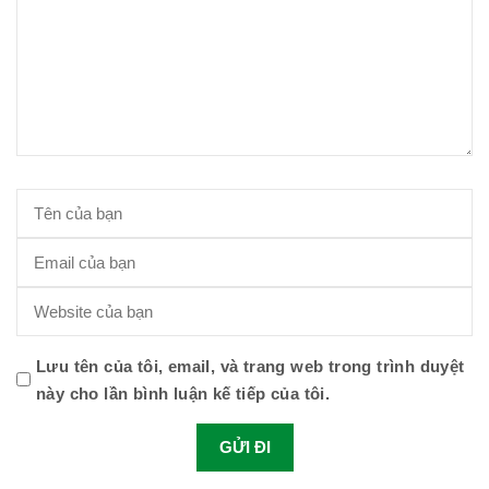
Hiệp hội bệnh viện tư nhân Việt
Nam
Cục quản lý y dược cổ truyền -
BYT
Hiệp hội doanh nghiệp dược Việt
Lưu tên của tôi, email, và trang web trong trình duyệt
Nam
này cho lần bình luận kế tiếp của tôi.